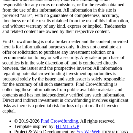
responsible for any errors or omissions, or for the results obtained
from the use of this information. All information in this site is
provided "as is", with no guarantee of completeness, accuracy,
timeliness or of the results obtained from the use of this information,
and without warranty of any kind, express or implied. Trademarks
and related content are owned by their respective content.
Find Crowdfunding is not a broker-dealer and the content provided
here is for informational purposes only. It does not constitute an
offer or solicitation to purchase any investment solution or a
recommendation to buy or sell a security. Any sale or purchase of
securities is in the sole discretion of, and is conducted directly
between, the issuer and the prospective investor. All information
regarding potential crowdfunding investment opportunities is
prepared solely by the issuer, and such issuer is solely responsible
for the accuracy of all such statements. Find Crowdfunding is
collecting these informations from public available materials and
contents and has not independently verified any such information.
Direct and indirect investment in crowdfunding involves significant
risks as there is a potential risk for loss of part or all of invested
capital.
© 2019-2026
Find Crowdfunding
. All rights reserved
Template inspired by:
HTML5 UP
Project & Web Development by:
Yes We Web
IT07818100963