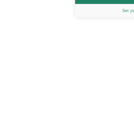
Set y