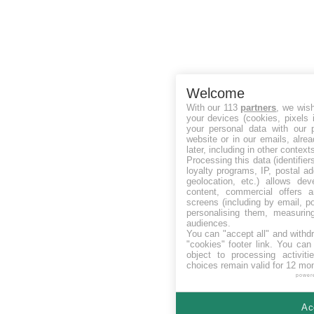
Welcome
With our 113
partners
, we wis
your devices (cookies, pixels 
your personal data with our p
website or in our emails, alre
later, including in other context
Processing this data (identifie
loyalty programs, IP, postal a
geolocation, etc.) allows dev
content, commercial offers
screens (including by email, p
personalising them, measurin
audiences.
You can "accept all" and withd
"cookies" footer link
. You can 
object to processing activit
choices remain valid for 12 mo
power
Ac