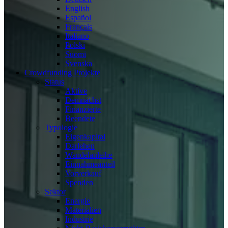
English
Español
Français
Italiano
Polski
Suomi
Svenska
Crowdfunding Projekte
Status
Aktive
Demnächst
Finanzierte
Beendete
Typologie
Eigenkapital
Darlehen
Wandelanleihe
Einnahmeanteil
Vorverkauf
Spenden
Sektor
Energie
Materialien
Industrie