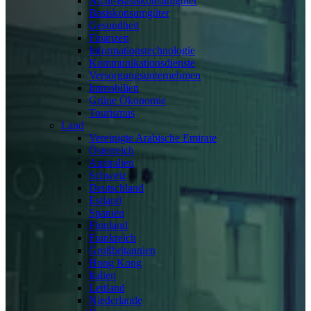
Nicht-Basiskonsumgüter
Basiskonsumgüter
Gesundheit
Finanzen
Informationstechnologie
Kommunikationsdienste
Versorgungsunternehmen
Immobilien
Grüne Ökonomie
Tourismus
Land
Vereinigte Arabische Emirate
Österreich
Australien
Schweiz
Deutschland
Estland
Spanien
Finnland
Frankreich
Großbritannien
Hong Kong
Italien
Lettland
Niederlande