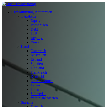
Crowdfunding Plattformen
Typologie
Equity
Immobilien
Debt
P2P
Royalty
Reward
Land
Österreich
Australien
Estland
Spanien
Finnland
Frankreich
Deutschland
Großbritannien
Italien
Polen
Schweden
Vereinigte Staaten
Sprache
Deutsch