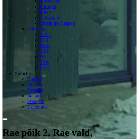
Norwegen
Portugal
Polen
Schweden
Vereinigte Staaten
Währung
AUD
CHF
EUR
GBP
HKD
SEK
USD
Sprache
English
Deutsch
Español
Italiano
Français
Esperanto
Rae põik 2, Rae vald,