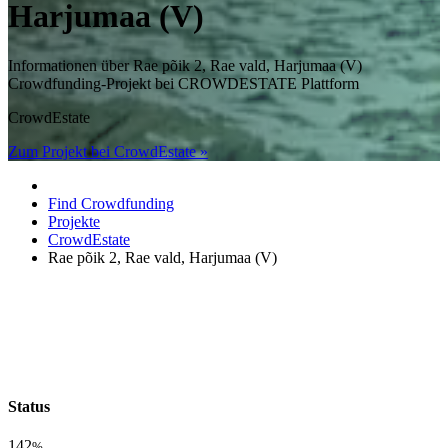
Harjumaa (V)
Informationen über Rae põik 2, Rae vald, Harjumaa (V)
Crowdfunding-Projekt bei CROWDESTATE Plattform
CrowdEstate
Zum Projekt bei CrowdEstate »
Find Crowdfunding
Projekte
CrowdEstate
Rae põik 2, Rae vald, Harjumaa (V)
Status
142
%