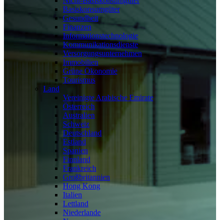
Nicht-Basiskonsumgüter
Basiskonsumgüter
Gesundheit
Finanzen
Informationstechnologie
Kommunikationsdienste
Versorgungsunternehmen
Immobilien
Grüne Ökonomie
Tourismus
Land
Vereinigte Arabische Emirate
Österreich
Australien
Schweiz
Deutschland
Estland
Spanien
Finnland
Frankreich
Großbritannien
Hong Kong
Italien
Lettland
Niederlande