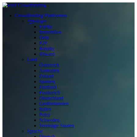
Crowdfunding Plattformen
Typologie
Equity
Immobilien
Debt
P2P
Royalty
Reward
Land
Österreich
Australien
Estland
Spanien
Finnland
Frankreich
Deutschland
Großbritannien
Italien
Polen
Schweden
Vereinigte Staaten
Sprache
Deutsch