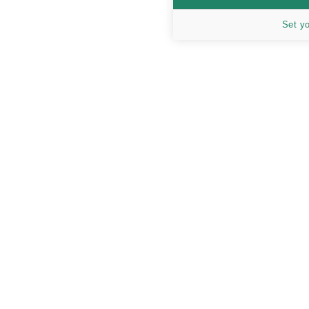
Set y