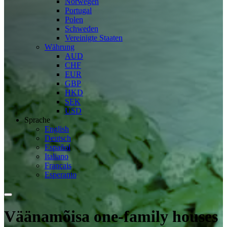
Norwegen
Portugal
Polen
Schweden
Vereinigte Staaten
Währung
AUD
CHF
EUR
GBP
HKD
SEK
USD
Sprache
English
Deutsch
Español
Italiano
Français
Esperanto
Väänamõisa one-family houses