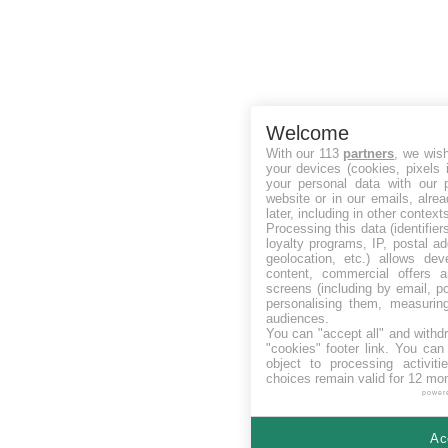
Welcome
With our 113
partners
, we wis
your devices (cookies, pixels 
your personal data with our p
website or in our emails, alre
later, including in other context
Processing this data (identifie
loyalty programs, IP, postal a
geolocation, etc.) allows dev
content, commercial offers
screens (including by email, p
personalising them, measurin
audiences.
You can "accept all" and withd
"cookies" footer link
. You can 
object to processing activit
choices remain valid for 12 mo
power
Ac