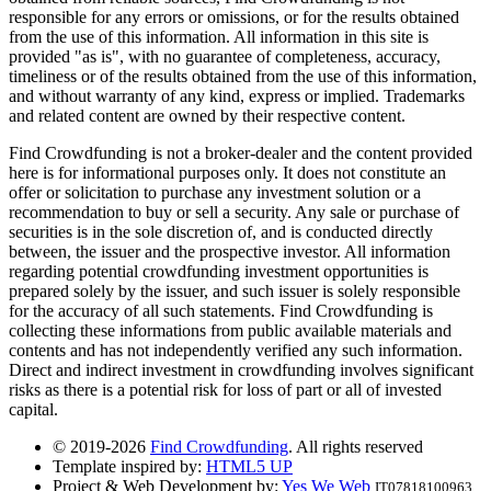
responsible for any errors or omissions, or for the results obtained
from the use of this information. All information in this site is
provided "as is", with no guarantee of completeness, accuracy,
timeliness or of the results obtained from the use of this information,
and without warranty of any kind, express or implied. Trademarks
and related content are owned by their respective content.
Find Crowdfunding is not a broker-dealer and the content provided
here is for informational purposes only. It does not constitute an
offer or solicitation to purchase any investment solution or a
recommendation to buy or sell a security. Any sale or purchase of
securities is in the sole discretion of, and is conducted directly
between, the issuer and the prospective investor. All information
regarding potential crowdfunding investment opportunities is
prepared solely by the issuer, and such issuer is solely responsible
for the accuracy of all such statements. Find Crowdfunding is
collecting these informations from public available materials and
contents and has not independently verified any such information.
Direct and indirect investment in crowdfunding involves significant
risks as there is a potential risk for loss of part or all of invested
capital.
© 2019-2026
Find Crowdfunding
. All rights reserved
Template inspired by:
HTML5 UP
Project & Web Development by:
Yes We Web
IT07818100963