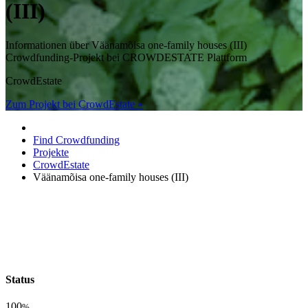
(III)
Informationen über Väänamõisa one-family houses (III)
Crowdfunding-Projekt bei CROWDESTATE Plattform
CrowdEstate
Zum Projekt bei CrowdEstate »
Find Crowdfunding
Projekte
CrowdEstate
Väänamõisa one-family houses (III)
Status
100
%