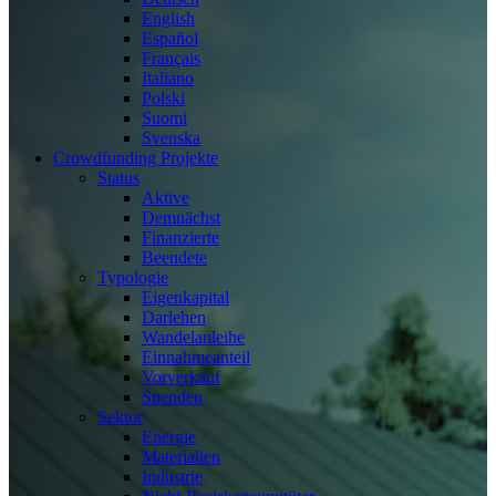
English
Español
Français
Italiano
Polski
Suomi
Svenska
Crowdfunding Projekte
Status
Aktive
Demnächst
Finanzierte
Beendete
Typologie
Eigenkapital
Darlehen
Wandelanleihe
Einnahmeanteil
Vorverkauf
Spenden
Sektor
Energie
Materialien
Industrie