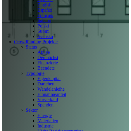
English
Español
Français
Italiano
Polski
Suomi
Svenska
Crowdfunding Projekte
Status
Aktive
Demnächst
Finanzierte
Beendete
Typologie
Eigenkapital
Darlehen
Wandelanleihe
Einnahmeanteil
Vorverkauf
Spenden
Sektor
Energie
Materialien
Industrie