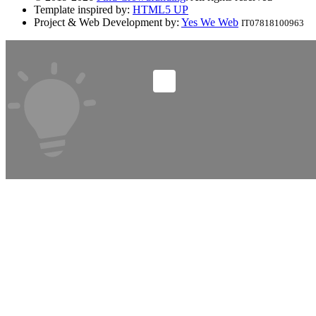
Template inspired by:
HTML5 UP
Project & Web Development by:
Yes We Web
IT07818100963