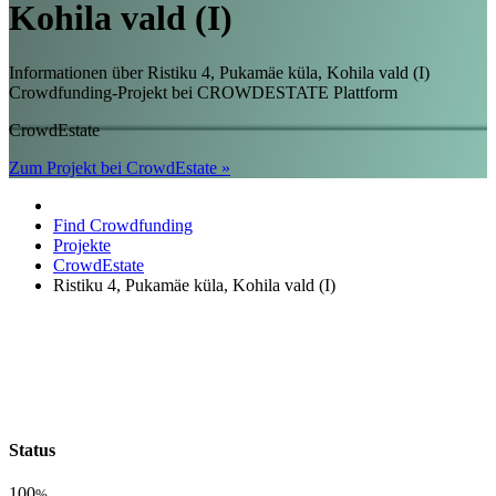
Kohila vald (I)
Informationen über Ristiku 4, Pukamäe küla, Kohila vald (I)
Crowdfunding-Projekt bei CROWDESTATE Plattform
CrowdEstate
Zum Projekt bei CrowdEstate »
Find Crowdfunding
Projekte
CrowdEstate
Ristiku 4, Pukamäe küla, Kohila vald (I)
Status
100
%