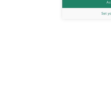
Ac
Set y