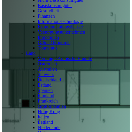
Nicht-Basiskonsumgüter
Basiskonsumgüter
Gesundheit
Finanzen
Informationstechnologie
Kommunikationsdienste
Versorgungsunternehmen
Immobilien
Grüne Ökonomie
Tourismus
Land
Vereinigte Arabische Emirate
Österreich
Australien
Schweiz
Deutschland
Estland
Spanien
Finnland
Frankreich
Großbritannien
Hong Kong
Italien
Lettland
Niederlande