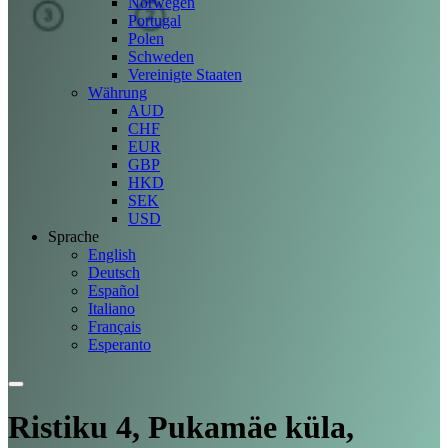
Norwegen
Portugal
Polen
Schweden
Vereinigte Staaten
Währung
AUD
CHF
EUR
GBP
HKD
SEK
USD
Sprache
English
Deutsch
Español
Italiano
Français
Esperanto
Ristiku 4, Pukamäe küla,