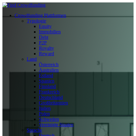
Crowdfunding Plattformen
Typologie
Equity
Immobilien
Debt
P2P
Royalty
Reward
Land
Österreich
Australien
Estland
Spanien
Finnland
Frankreich
Deutschland
Großbritannien
Italien
Polen
Schweden
Vereinigte Staaten
Sprache
Deutsch