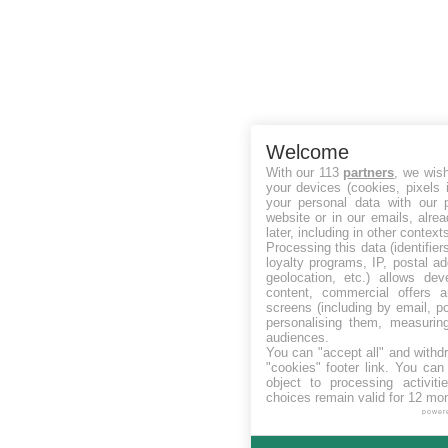
Welcome
With our 113
partners
, we wis
your devices (cookies, pixels 
your personal data with our p
website or in our emails, alre
later, including in other context
Processing this data (identifie
loyalty programs, IP, postal a
geolocation, etc.) allows dev
content, commercial offers
screens (including by email, p
personalising them, measurin
audiences.
You can "accept all" and withd
"cookies" footer link
. You can 
object to processing activit
choices remain valid for 12 mo
power