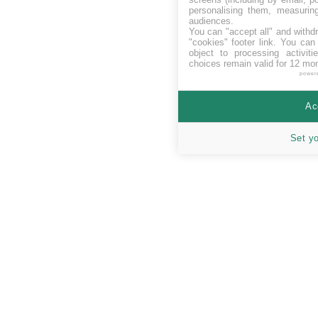
personalising them, measurin
audiences.
You can "accept all" and withd
"cookies" footer link
. You can 
object to processing activit
choices remain valid for 12 mo
power
Ac
Set y