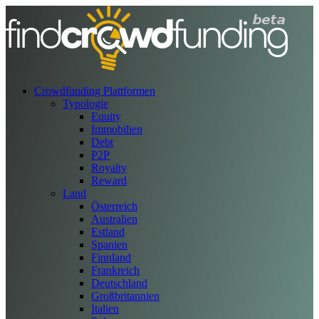
Crowdfunding Plattformen
Typologie
Equity
Immobilien
Debt
P2P
Royalty
Reward
Land
Österreich
Australien
Estland
Spanien
Finnland
Frankreich
Deutschland
Großbritannien
Italien