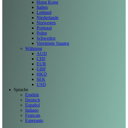
Hong Kong
Italien
Lettland
Niederlande
Norwegen
Portugal
Polen
Schweden
Vereinigte Staaten
Währung
AUD
CHF
EUR
GBP
HKD
SEK
USD
Sprache
English
Deutsch
Español
Italiano
Français
Esperanto