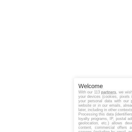
Welcome
With our 113
partners
, we wis
your devices (cookies, pixels 
your personal data with our p
website or in our emails, alre
later, including in other context
Processing this data (identifie
loyalty programs, IP, postal a
geolocation, etc.) allows dev
content, commercial offers
screens (including by email, p