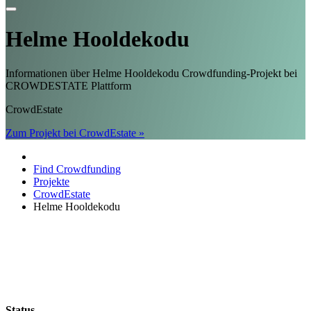
Helme Hooldekodu
Informationen über Helme Hooldekodu Crowdfunding-Projekt bei
CROWDESTATE Plattform
CrowdEstate
Zum Projekt bei CrowdEstate »
Find Crowdfunding
Projekte
CrowdEstate
Helme Hooldekodu
Status