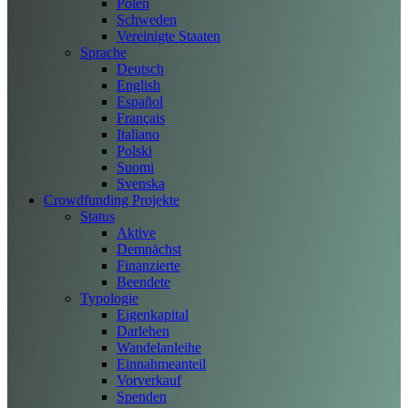
Polen
Schweden
Vereinigte Staaten
Sprache
Deutsch
English
Español
Français
Italiano
Polski
Suomi
Svenska
Crowdfunding Projekte
Status
Aktive
Demnächst
Finanzierte
Beendete
Typologie
Eigenkapital
Darlehen
Wandelanleihe
Einnahmeanteil
Vorverkauf
Spenden