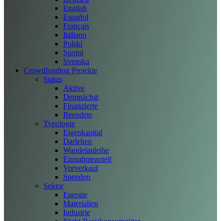
English
Español
Français
Italiano
Polski
Suomi
Svenska
Crowdfunding Projekte
Status
Aktive
Demnächst
Finanzierte
Beendete
Typologie
Eigenkapital
Darlehen
Wandelanleihe
Einnahmeanteil
Vorverkauf
Spenden
Sektor
Energie
Materialien
Industrie