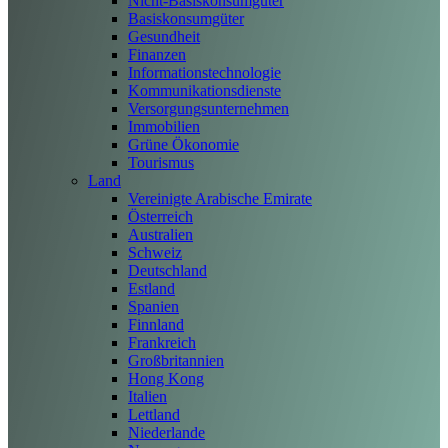
Nicht-Basiskonsumgüter
Basiskonsumgüter
Gesundheit
Finanzen
Informationstechnologie
Kommunikationsdienste
Versorgungsunternehmen
Immobilien
Grüne Ökonomie
Tourismus
Land
Vereinigte Arabische Emirate
Österreich
Australien
Schweiz
Deutschland
Estland
Spanien
Finnland
Frankreich
Großbritannien
Hong Kong
Italien
Lettland
Niederlande