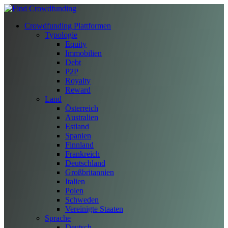
Crowdfunding Plattformen
Typologie
Equity
Immobilien
Debt
P2P
Royalty
Reward
Land
Österreich
Australien
Estland
Spanien
Finnland
Frankreich
Deutschland
Großbritannien
Italien
Polen
Schweden
Vereinigte Staaten
Sprache
Deutsch