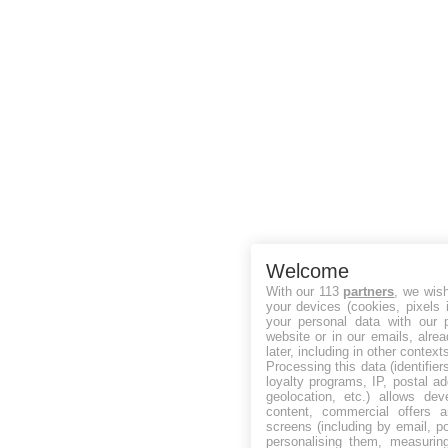
Welcome
With our 113
partners
, we wis
your devices (cookies, pixels 
your personal data with our p
website or in our emails, alre
later, including in other context
Processing this data (identifie
loyalty programs, IP, postal a
geolocation, etc.) allows dev
content, commercial offers
screens (including by email, p
personalising them, measurin