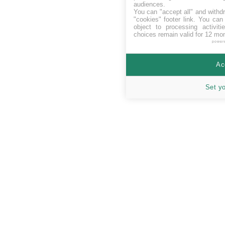
audiences.
You can "accept all" and withd
"cookies" footer link
. You can 
object to processing activit
choices remain valid for 12 mo
power
Ac
Set y