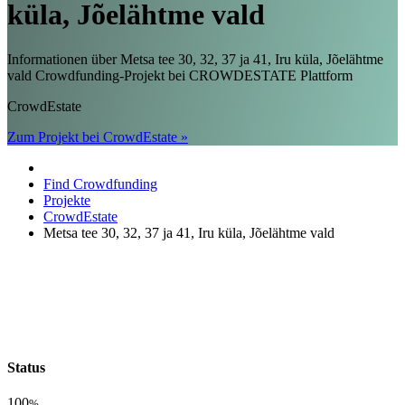
küla, Jõelähtme vald
Informationen über Metsa tee 30, 32, 37 ja 41, Iru küla, Jõelähtme
vald Crowdfunding-Projekt bei CROWDESTATE Plattform
CrowdEstate
Zum Projekt bei CrowdEstate »
Find Crowdfunding
Projekte
CrowdEstate
Metsa tee 30, 32, 37 ja 41, Iru küla, Jõelähtme vald
Status
100
%