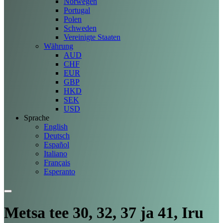
Norwegen
Portugal
Polen
Schweden
Vereinigte Staaten
Währung
AUD
CHF
EUR
GBP
HKD
SEK
USD
Sprache
English
Deutsch
Español
Italiano
Français
Esperanto
Metsa tee 30, 32, 37 ja 41, Iru