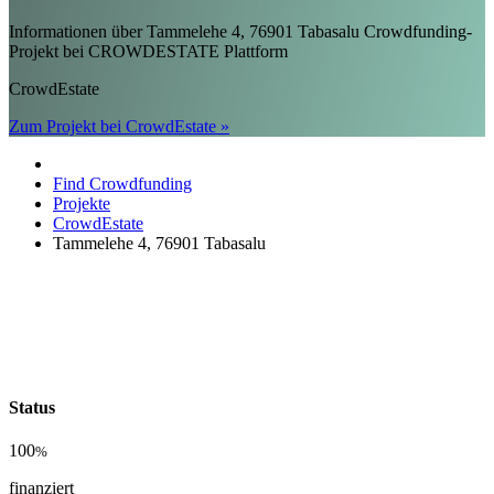
Informationen über Tammelehe 4, 76901 Tabasalu Crowdfunding-
Projekt bei CROWDESTATE Plattform
CrowdEstate
Zum Projekt bei CrowdEstate »
Find Crowdfunding
Projekte
CrowdEstate
Tammelehe 4, 76901 Tabasalu
Status
100
%
finanziert