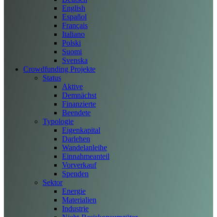
English
Español
Français
Italiano
Polski
Suomi
Svenska
Crowdfunding Projekte
Status
Aktive
Demnächst
Finanzierte
Beendete
Typologie
Eigenkapital
Darlehen
Wandelanleihe
Einnahmeanteil
Vorverkauf
Spenden
Sektor
Energie
Materialien
Industrie