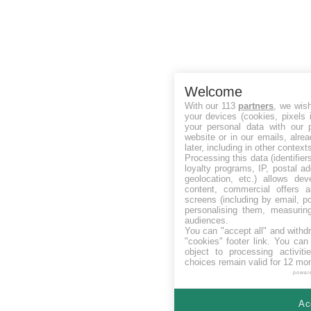
Welcome
With our 113
partners
, we wis
your devices (cookies, pixels 
your personal data with our p
website or in our emails, alre
later, including in other context
Processing this data (identifie
loyalty programs, IP, postal a
geolocation, etc.) allows dev
content, commercial offers
screens (including by email, p
personalising them, measurin
audiences.
You can "accept all" and withd
"cookies" footer link
. You can 
object to processing activit
choices remain valid for 12 mo
power
Ac