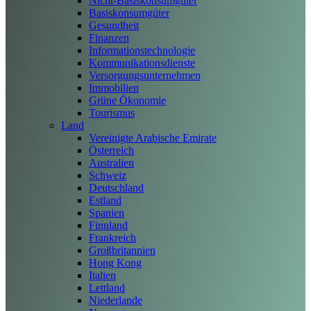
Nicht-Basiskonsumgüter
Basiskonsumgüter
Gesundheit
Finanzen
Informationstechnologie
Kommunikationsdienste
Versorgungsunternehmen
Immobilien
Grüne Ökonomie
Tourismus
Land
Vereinigte Arabische Emirate
Österreich
Australien
Schweiz
Deutschland
Estland
Spanien
Finnland
Frankreich
Großbritannien
Hong Kong
Italien
Lettland
Niederlande