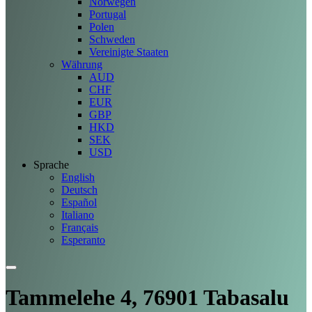
Norwegen
Portugal
Polen
Schweden
Vereinigte Staaten
Währung
AUD
CHF
EUR
GBP
HKD
SEK
USD
Sprache
English
Deutsch
Español
Italiano
Français
Esperanto
Tammelehe 4, 76901 Tabasalu