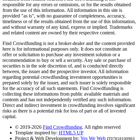
responsible for any errors or omissions, or for the results obtained
from the use of this information. All information in this site is
provided "as is", with no guarantee of completeness, accuracy,
timeliness or of the results obtained from the use of this information,
and without warranty of any kind, express or implied. Trademarks
and related content are owned by their respective content.
Find Crowdfunding is not a broker-dealer and the content provided
here is for informational purposes only. It does not constitute an
offer or solicitation to purchase any investment solution or a
recommendation to buy or sell a security. Any sale or purchase of
securities is in the sole discretion of, and is conducted directly
between, the issuer and the prospective investor. All information
regarding potential crowdfunding investment opportunities is
prepared solely by the issuer, and such issuer is solely responsible
for the accuracy of all such statements. Find Crowdfunding is
collecting these informations from public available materials and
contents and has not independently verified any such information.
Direct and indirect investment in crowdfunding involves significant
risks as there is a potential risk for loss of part or all of invested
capital.
© 2019-2026
Find Crowdfunding
. All rights reserved
Template inspired by:
HTML5 UP
Project & Web Development by:
Yes We Web
IT07818100963