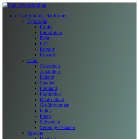
Crowdfunding Plattformen
Typologie
Equity
Immobilien
Debt
P2P
Royalty
Reward
Land
Österreich
Australien
Estland
Spanien
Finnland
Frankreich
Deutschland
Großbritannien
Italien
Polen
Schweden
Vereinigte Staaten
Sprache
Deutsch