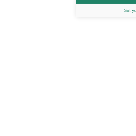
Set y