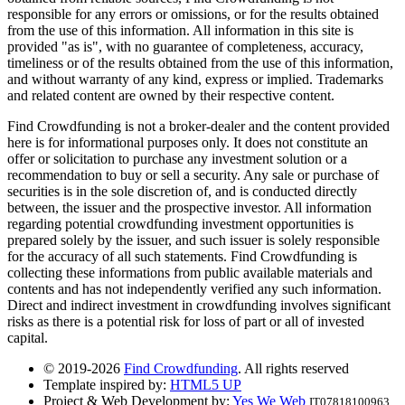
responsible for any errors or omissions, or for the results obtained
from the use of this information. All information in this site is
provided "as is", with no guarantee of completeness, accuracy,
timeliness or of the results obtained from the use of this information,
and without warranty of any kind, express or implied. Trademarks
and related content are owned by their respective content.
Find Crowdfunding is not a broker-dealer and the content provided
here is for informational purposes only. It does not constitute an
offer or solicitation to purchase any investment solution or a
recommendation to buy or sell a security. Any sale or purchase of
securities is in the sole discretion of, and is conducted directly
between, the issuer and the prospective investor. All information
regarding potential crowdfunding investment opportunities is
prepared solely by the issuer, and such issuer is solely responsible
for the accuracy of all such statements. Find Crowdfunding is
collecting these informations from public available materials and
contents and has not independently verified any such information.
Direct and indirect investment in crowdfunding involves significant
risks as there is a potential risk for loss of part or all of invested
capital.
© 2019-2026
Find Crowdfunding
. All rights reserved
Template inspired by:
HTML5 UP
Project & Web Development by:
Yes We Web
IT07818100963