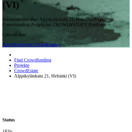
(VI)
Informationen über Alppikylänkatu 21, Helsinki (VI)
Crowdfunding-Projekt bei CROWDESTATE Plattform
CrowdEstate
Zum Projekt bei CrowdEstate »
Find Crowdfunding
Projekte
CrowdEstate
Alppikylänkatu 21, Helsinki (VI)
Status
182
%