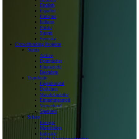
English
Español
Français
Italiano
Polski
Suomi
Svenska
Crowdfunding Projekte
Status
Aktive
Demnächst
Finanzierte
Beendete
Typologie
Eigenkapital
Darlehen
Wandelanleihe
Einnahmeanteil
Vorverkauf
Spenden
Sektor
Energie
Materialien
Industrie