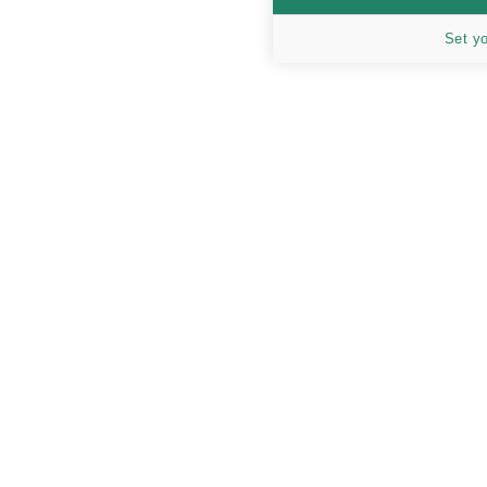
Set y