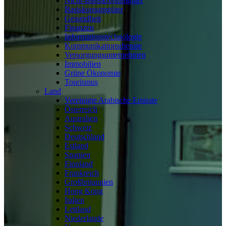
Nicht-Basiskonsumgüter
Basiskonsumgüter
Gesundheit
Finanzen
Informationstechnologie
Kommunikationsdienste
Versorgungsunternehmen
Immobilien
Grüne Ökonomie
Tourismus
Land
Vereinigte Arabische Emirate
Österreich
Australien
Schweiz
Deutschland
Estland
Spanien
Finnland
Frankreich
Großbritannien
Hong Kong
Italien
Lettland
Niederlande