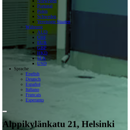
Norwegen
Portugal
Polen
Schweden
Vereinigte Staaten
Währung
AUD
CHF
EUR
GBP
HKD
SEK
USD
Sprache
English
Deutsch
Español
Italiano
Français
Esperanto
Alppikylänkatu 21, Helsinki