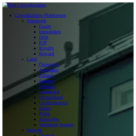
Crowdfunding Plattformen
Typologie
Equity
Immobilien
Debt
P2P
Royalty
Reward
Land
Österreich
Australien
Estland
Spanien
Finnland
Frankreich
Deutschland
Großbritannien
Italien
Polen
Schweden
Vereinigte Staaten
Sprache
Deutsch