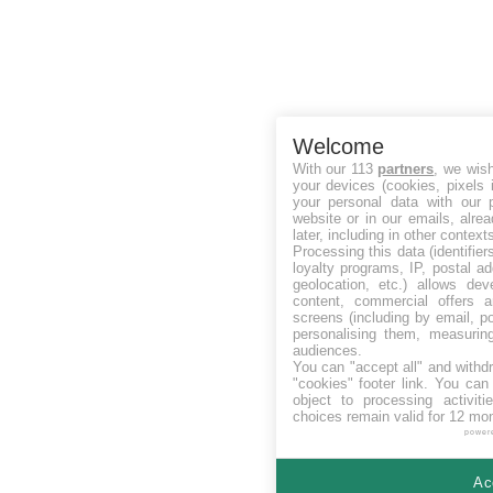
Welcome
With our 113
partners
, we wis
your devices (cookies, pixels 
your personal data with our p
website or in our emails, alre
later, including in other context
Processing this data (identifie
loyalty programs, IP, postal a
geolocation, etc.) allows dev
content, commercial offers
screens (including by email, p
personalising them, measurin
audiences.
You can "accept all" and withd
"cookies" footer link
. You can 
object to processing activit
choices remain valid for 12 mo
power
Ac