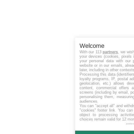
Welcome
With our 113
partners
, we wis
your devices (cookies, pixels 
your personal data with our p
website or in our emails, alre
later, including in other context
Processing this data (identifie
loyalty programs, IP, postal a
geolocation, etc.) allows dev
content, commercial offers
screens (including by email, p
personalising them, measurin
audiences.
You can "accept all" and withd
"cookies" footer link
. You can 
object to processing activit
choices remain valid for 12 mo
power