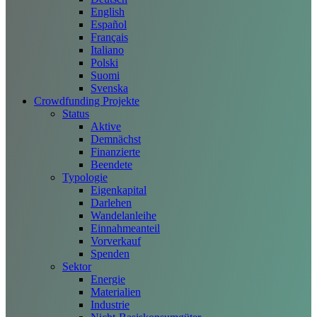
English
Español
Français
Italiano
Polski
Suomi
Svenska
Crowdfunding Projekte
Status
Aktive
Demnächst
Finanzierte
Beendete
Typologie
Eigenkapital
Darlehen
Wandelanleihe
Einnahmeanteil
Vorverkauf
Spenden
Sektor
Energie
Materialien
Industrie