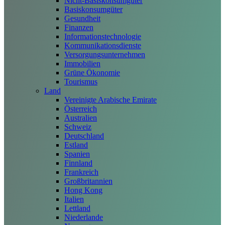
Nicht-Basiskonsumgüter
Basiskonsumgüter
Gesundheit
Finanzen
Informationstechnologie
Kommunikationsdienste
Versorgungsunternehmen
Immobilien
Grüne Ökonomie
Tourismus
Land
Vereinigte Arabische Emirate
Österreich
Australien
Schweiz
Deutschland
Estland
Spanien
Finnland
Frankreich
Großbritannien
Hong Kong
Italien
Lettland
Niederlande