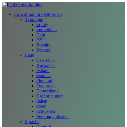
Crowdfunding Plattformen
Typologie
Equity
Immobilien
Debt
P2P
Royalty
Reward
Land
Österreich
Australien
Estland
Spanien
Finnland
Frankreich
Deutschland
Großbritannien
Italien
Polen
Schweden
Vereinigte Staaten
Sprache
Deutsch