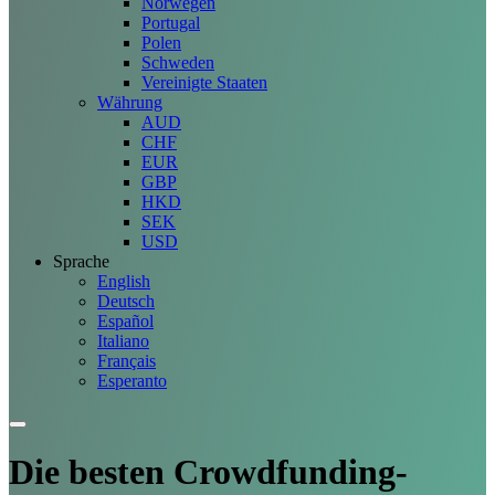
Norwegen
Portugal
Polen
Schweden
Vereinigte Staaten
Währung
AUD
CHF
EUR
GBP
HKD
SEK
USD
Sprache
English
Deutsch
Español
Italiano
Français
Esperanto
Die besten Crowdfunding-