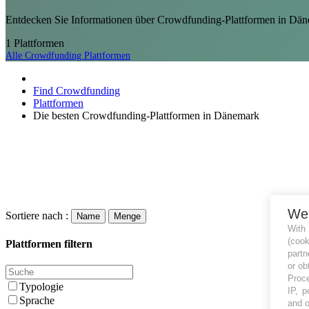
Entdecken Sie Informationen über Crowdfunding-Plattformen in Dän
1
Plattformen
Alle Crowdfunding Plattformen
Find Crowdfunding
Plattformen
Die besten Crowdfunding-Plattformen in Dänemark
We
Sortiere nach :
Name
Menge
With
(coo
Plattformen filtern
partn
or ob
Proce
Typologie
IP, p
Sprache
and o