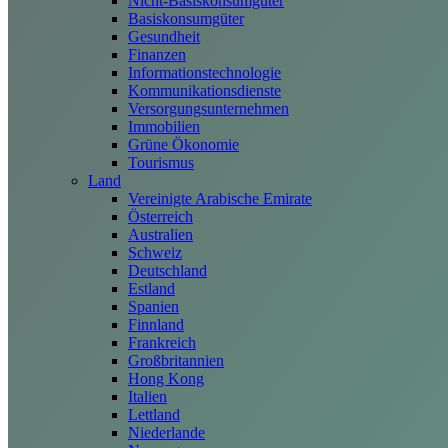
Nicht-Basiskonsumgüter
Basiskonsumgüter
Gesundheit
Finanzen
Informationstechnologie
Kommunikationsdienste
Versorgungsunternehmen
Immobilien
Grüne Ökonomie
Tourismus
Land
Vereinigte Arabische Emirate
Österreich
Australien
Schweiz
Deutschland
Estland
Spanien
Finnland
Frankreich
Großbritannien
Hong Kong
Italien
Lettland
Niederlande