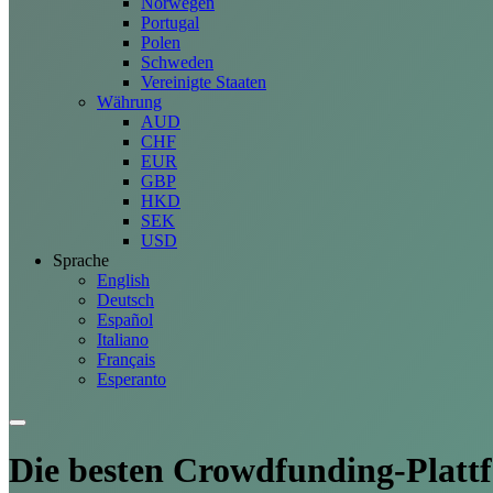
Norwegen
Portugal
Polen
Schweden
Vereinigte Staaten
Währung
AUD
CHF
EUR
GBP
HKD
SEK
USD
Sprache
English
Deutsch
Español
Italiano
Français
Esperanto
Die besten Crowdfunding-
Platt