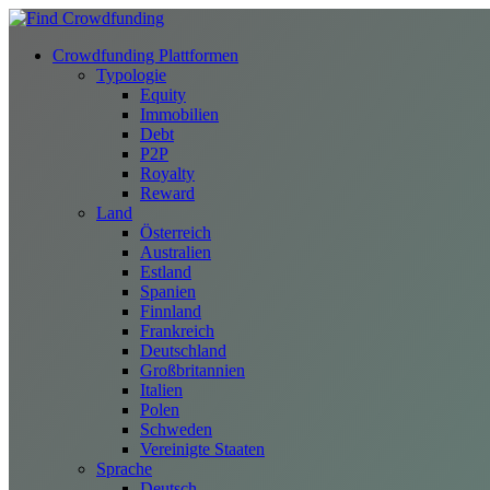
Crowdfunding Plattformen
Typologie
Equity
Immobilien
Debt
P2P
Royalty
Reward
Land
Österreich
Australien
Estland
Spanien
Finnland
Frankreich
Deutschland
Großbritannien
Italien
Polen
Schweden
Vereinigte Staaten
Sprache
Deutsch