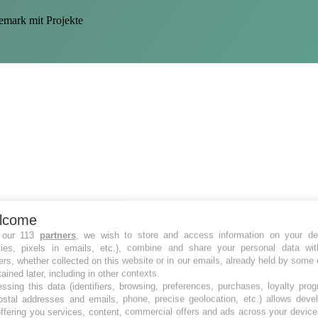
emark mit Projekte
lcome
 our 113
partners
, we wish to store and access information on your de
kies, pixels in emails, etc.), combine and share your personal data wit
ers, whether collected on this website or in our emails, already held by some 
tained later, including in other contexts.
ssing this data (identifiers, browsing, preferences, purchases, loyalty pro
ostal addresses and emails, phone, precise geolocation, etc.) allows deve
ffering you services, content, commercial offers and ads across your devic