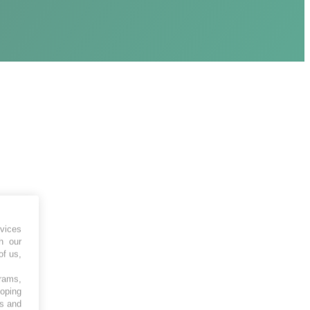
vices
h our
of us,
grams,
loping
es and