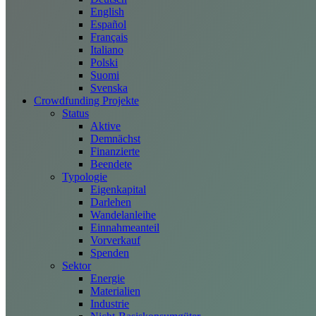
English
Español
Français
Italiano
Polski
Suomi
Svenska
Crowdfunding Projekte
Status
Aktive
Demnächst
Finanzierte
Beendete
Typologie
Eigenkapital
Darlehen
Wandelanleihe
Einnahmeanteil
Vorverkauf
Spenden
Sektor
Energie
Materialien
Industrie