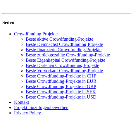
Seiten
Crowdfunding Projekte
Beste aktive Crowdfunding-Projekte
Beste Demnächst Crowdfunding-Projekte
Beste finanzierte Crowdfunding-Projekte
Beste zurückgezahlte Crowdfunding-Projekte
Beste Eigenkapital Crowdfunding-Projekte
Beste Darlehen Crowdfunding-Projekte
Beste Vorverkauf Crowdfunding-Projekte
Beste Crowdfunding-Projekte in CHF
Beste Crowdfunding-Projekte in EUR
Beste Crowdfunding-Projekte in GBP
Beste Crowdfunding-Projekte in SEK
Beste Crowdfunding-Projekte in USD
Kontakt
Projekt hinzufügen/bewerben
Privacy Policy