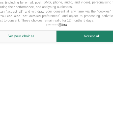
ns (including by email, post, SMS, phone, audio, and video), personalising
ring their performance, and analysing audiences.
an "accept all" and withdraw your consent at any time via the "cookies" 
 You can also "set detailed preferences" and object to processing activiti
ct to consent. These choices remain valid for 12 months 5 days.
 delvis finansiering til at kunne realisere.”
powered by
elvis finansiering til at kunne realisere.
Set your choices
Accept all