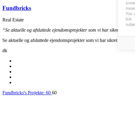
scree
Fundbricks
measu
You c
link
.
Real Estate
subje
“Se aktuelle og afsluttede ejendomsprojekter som vi har sikret hel eller
Se aktuelle og afsluttede ejendomsprojekter som vi har sikret hel eller d
dk
Fundbricks's Projekte:
60
60