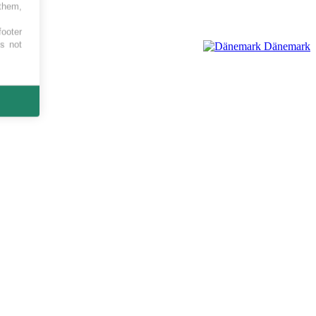
 them,
footer
es not
Dänemark