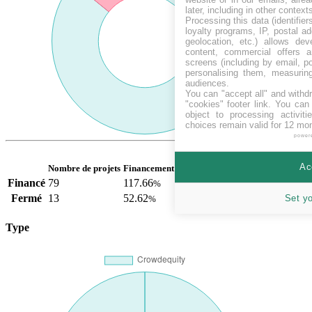
later, including in other context
Processing this data (identifie
loyalty programs, IP, postal a
geolocation, etc.) allows dev
content, commercial offers
screens (including by email, p
personalising them, measurin
audiences.
You can "accept all" and withd
"cookies" footer link
. You can 
object to processing activit
choices remain valid for 12 mo
power
Ac
Nombre de projets
Financement moyen
Financé
79
117.66
%
Fermé
13
52.62
Set y
%
Type