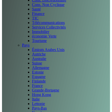
Cons. Discrétionnaire
Cons. Non Cyclique
Santé
Finance
TIC
Télécommunications
Services Collectivités
Immobilier
économie Verte
Tourisme
Pays
Émirats Arabes Unis
Autriche
Australie
Suisse
Allemagne
Estonie
Espagne
Finlande
France
Grande-Bretagne
Hong Kong
Italie
Lettonie
Pays-Bas