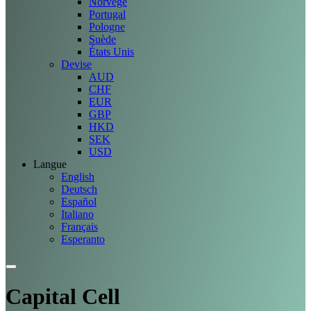
Norvège
Portugal
Pologne
Suède
États Unis
Devise
AUD
CHF
EUR
GBP
HKD
SEK
USD
Langue
English
Deutsch
Español
Italiano
Français
Esperanto
Capital Cell