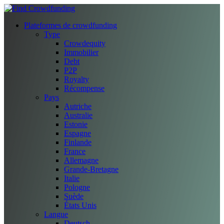
Plateformes de crowdfunding
Type
Crowdequity
Immobilier
Debt
P2P
Royalty
Récompense
Pays
Autriche
Australie
Estonie
Espagne
Finlande
France
Allemagne
Grande-Bretagne
Italie
Pologne
Suède
États Unis
Langue
Deutsch