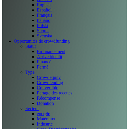
English
Español
Français
Italiano
Polski
Suomi
Svenska
Opportunités de crowdfunding
Statut
En financement
Arrive bientôt
Financé
Fermé
Type
Crowdequity
Crowdlending
Convertible
Partage des recettes
Récompense
Donation
Secteur
énergie
Matériaux
Industrie