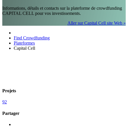
Informations, détails et contacts sur la plateforme de crowdfunding
CAPITAL CELL pour vos investissements.
Aller sur Capital Cell site Web »
Find Crowdfunding
Plateformes
Capital Cell
Projets
92
Partager