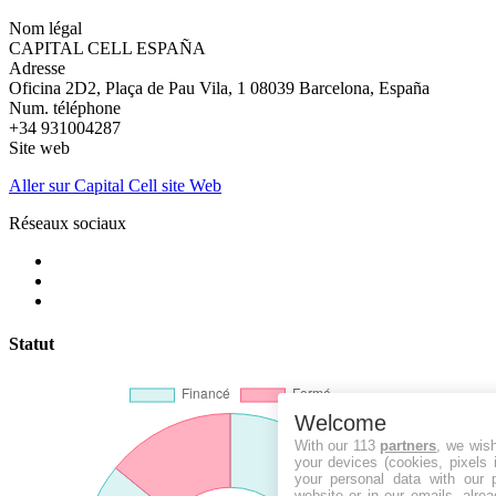
Nom légal
CAPITAL CELL ESPAÑA
Adresse
Oficina 2D2, Plaça de Pau Vila, 1 08039 Barcelona, España
Num. téléphone
+34 931004287
Site web
Aller sur Capital Cell site Web
Réseaux sociaux
Statut
Welcome
With our 113
partners
, we wis
your devices (cookies, pixels 
your personal data with our p
website or in our emails, alre