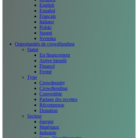
English
Español
Français
Italiano
Polski
Suomi
Svenska
Opportunités de crowdfunding
Statut
En financement
Arrive bientôt
Financé
Fermé
Type
Crowdequity
Crowdlending
Convertible
Partage des recettes
Récompense
Donation
Secteur
énergie
Matériaux
Industrie