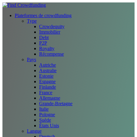
Plateformes de crowdfunding
Type
Crowdequity
Immobilier
Debt
P2P
Royalty
Récompense
Pays
Autriche
Australie
Estonie
Espagne
Finlande
France
Allemagne
Grande-Bretagne
Italie
Pologne
Suède
États Unis
Langue
Deutsch