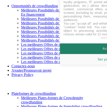
loyalty programs, IP, postal a
geolocation, etc.) allows dev
Opportunités de crowdfunding
content, commercial offers
Meilleures Possibilités de crowdfunding
screens (including by email, p
En financement
personalising them, measurin
Meilleures Possibilités de crowdfunding Arrive bientôt
audiences.
Meilleures Possibilités de crowdfunding Financé
You can "accept all" and withd
"cookies" footer link
. You can 
Meilleures Possibilités de crowdfunding Remboursé
object to processing activit
Meilleures Possibilités de crowdfunding Crowdequity
choices remain valid for 12 mo
Meilleures Possibilités de crowdfunding Crowdlending
power
Meilleures Possibilités de crowdfunding Récompense
Les meilleures Offres de crowdfunding en CHF
Ac
Les meilleures Offres de crowdfunding en EUR
Les meilleures Offres de crowdfunding en GBP
Les meilleures Offres de crowdfunding en SEK
Set y
Les meilleures Offres de crowdfunding en USD
Contactez-nous
Ajouter/Promouvoir projet
Privacy Policy
Plateformes de crowdfunding
Meilleures Plates-formes de Crowdequity
crowdfunding
Meilleures Plates-formes de Immobilier crowdfunding