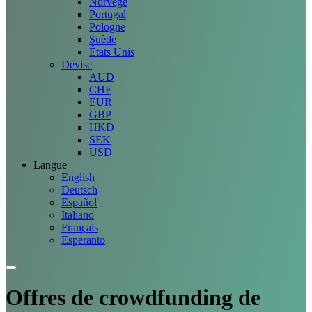
Norvège
Portugal
Pologne
Suède
États Unis
Devise
AUD
CHF
EUR
GBP
HKD
SEK
USD
Langue
English
Deutsch
Español
Italiano
Français
Esperanto
Offres
de crowdfunding de