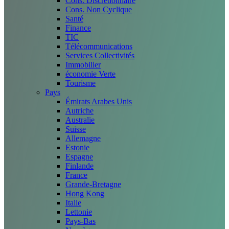
Cons. Discrétionnaire
Cons. Non Cyclique
Santé
Finance
TIC
Télécommunications
Services Collectivités
Immobilier
économie Verte
Tourisme
Pays
Émirats Arabes Unis
Autriche
Australie
Suisse
Allemagne
Estonie
Espagne
Finlande
France
Grande-Bretagne
Hong Kong
Italie
Lettonie
Pays-Bas