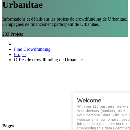
Urbanitae
Informations et détails sur les projets de crowdfunding de Urbanitae.
Campagnes de financement participatif de Urbanitae.
233
Projets
Find Crowdfunding
Projets
Offres de crowdfunding de Urbanitae
Welcome
With our 113
partners
, we wis
your devices (cookies, pixels 
your personal data with our p
website or in our emails, alre
later, including in other context
Pages
Processing this data (identifie