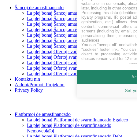
website or in our emails, alre
Ŝancoj de amasfinancado
later, including in other context
Processing this data (identifie
La plej bonaj Ŝancoj amasfinancado levantaj
loyalty programs, IP, postal a
La plej bonaj Ŝancoj amasfinancado Baldaŭ
geolocation, etc.) allows dev
La plej bonaj Ŝancoj amasfinancado financitaj
content, commercial offers
La plej bonaj Ŝancoj amasfinancado Repagita
screens (including by email, p
La plej bonaj Ŝancoj amasfinancado Egaleco
personalising them, measurin
audiences.
La plej bonaj Ŝancoj amasfinancado Prunto/ŝuldo
You can "accept all" and withd
La plej bonaj Ŝancoj amasfinancado Rekompenco
"cookies" footer link
. You can 
La plej bonaj Ofertoj svarmfinancado en CHF
object to processing activit
La plej bonaj Ofertoj svarmfinancado en EUR
choices remain valid for 12 mo
La plej bonaj Ofertoj svarmfinancado en GBP
power
La plej bonaj Ofertoj svarmfinancado en SEK
La plej bonaj Ofertoj svarmfinancado en USD
Ac
Kontaktu nin
Aldoni/Promoti Projekton
Privacy Policy
Set y
Platformoj de amasfinancado
La plej bonaj Platformoj de svarmfinancado Egaleco
La plej bonaj Platformoj de svarmfinancado
Nemoveblaĵoj
La plej bonaj Platformoj de svarmfinancado Debt