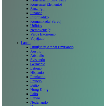
Konsumanto Diskreteca
Konsumaj Elementoj
Sanzorgo
Financo
Informadiko
Komunikadaj Servoj
Utilities
Nemoveblaĵoj
Verda Ekonomio
Vojaĝado
Lando
Unuiĝintaj Arabaj Emirlandoj
Aŭstrio
Aŭstralio
Svislando
Germanio
Estonio
Hispanio
Finnlando
Francio
Britio
Hong Kong
Italio
Latvio
Nederlando