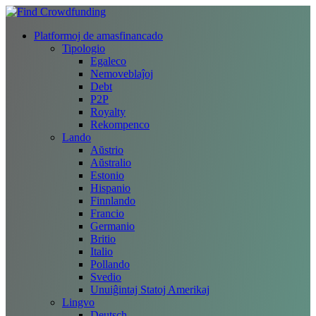
Platformoj de amasfinancado
Tipologio
Egaleco
Nemoveblaĵoj
Debt
P2P
Royalty
Rekompenco
Lando
Aŭstrio
Aŭstralio
Estonio
Hispanio
Finnlando
Francio
Germanio
Britio
Italio
Pollando
Svedio
Unuiĝintaj Statoj Amerikaj
Lingvo
Deutsch