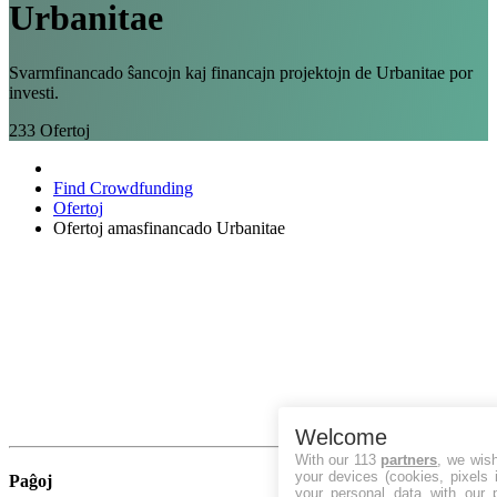
Urbanitae
Svarmfinancado ŝancojn kaj financajn projektojn de Urbanitae por
investi.
233
Ofertoj
Find Crowdfunding
Ofertoj
Ofertoj amasfinancado Urbanitae
Welcome
With our 113
partners
, we wis
your devices (cookies, pixels 
Paĝoj
your personal data with our p