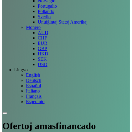
Norvegio
Portugalio
Pollando
Svedio
Unuiĝintaj Statoj Amerikaj
Monero
AUD
CHF
EUR
GBP
HKD
SEK
USD
Lingvo
English
Deutsch
Español
Italiano
Français
Esperanto
Ofertoj
amasfinancado