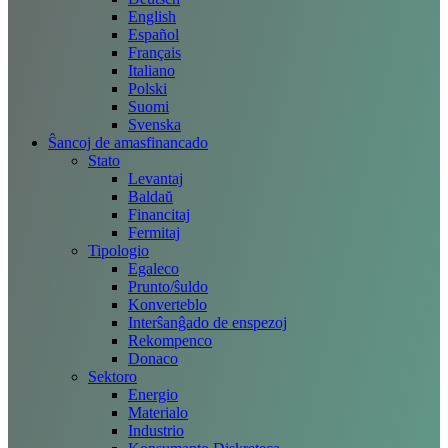
English
Español
Français
Italiano
Polski
Suomi
Svenska
Ŝancoj de amasfinancado
Stato
Levantaj
Baldaŭ
Financitaj
Fermitaj
Tipologio
Egaleco
Prunto/ŝuldo
Konverteblo
Interŝanĝado de enspezoj
Rekompenco
Donaco
Sektoro
Energio
Materialo
Industrio