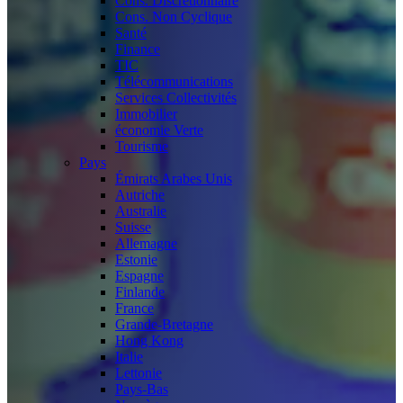
Cons. Discrétionnaire
Cons. Non Cyclique
Santé
Finance
TIC
Télécommunications
Services Collectivités
Immobilier
économie Verte
Tourisme
Pays
Émirats Arabes Unis
Autriche
Australie
Suisse
Allemagne
Estonie
Espagne
Finlande
France
Grande-Bretagne
Hong Kong
Italie
Lettonie
Pays-Bas