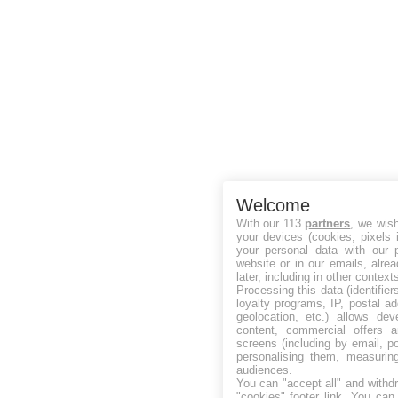
Welcome
With our 113
partners
, we wis
your devices (cookies, pixels 
your personal data with our p
website or in our emails, alre
later, including in other context
Processing this data (identifie
loyalty programs, IP, postal a
geolocation, etc.) allows dev
content, commercial offers
screens (including by email, p
personalising them, measurin
audiences.
You can "accept all" and withd
"cookies" footer link
. You can 