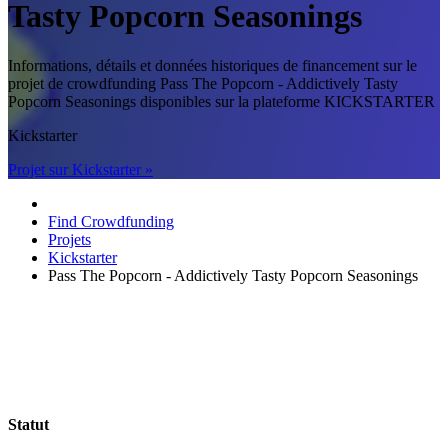
Tasty Popcorn Seasonings
Informations, détails et données historiques de financement sur le
projet de crowdfunding Pass The Popcorn - Addictively Tasty
Popcorn Seasonings disponibles sur la plateforme KICKSTARTER
Kickstarter
Projet sur Kickstarter »
Find Crowdfunding
Projets
Kickstarter
Pass The Popcorn - Addictively Tasty Popcorn Seasonings
Statut