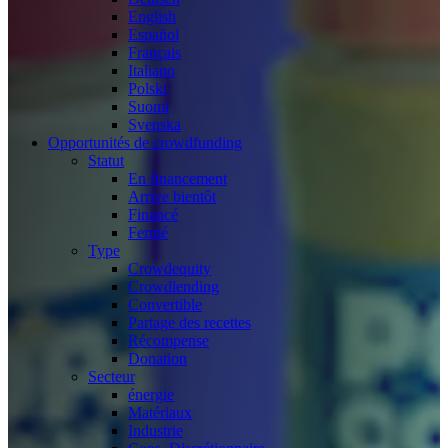
English
Español
Français
Italiano
Polski
Suomi
Svenska
Opportunités de crowdfunding
Statut
En financement
Arrive bientôt
Financé
Fermé
Type
Crowdequity
Crowdlending
Convertible
Partage des recettes
Récompense
Donation
Secteur
énergie
Matériaux
Industrie