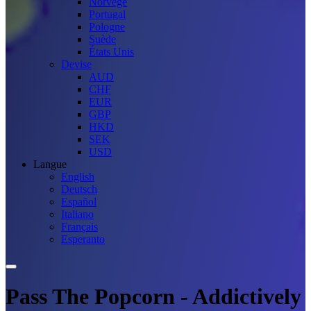
Norvège
Portugal
Pologne
Suède
États Unis
Devise
AUD
CHF
EUR
GBP
HKD
SEK
USD
Langue
English
Deutsch
Español
Italiano
Français
Esperanto
Pass The Popcorn - Addictively