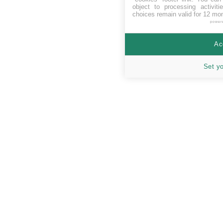
object to processing activit
choices remain valid for 12 mo
power
Ac
Set y