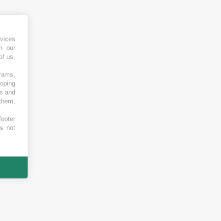
vices
h our
of us,
grams,
loping
es and
 them,
footer
es not