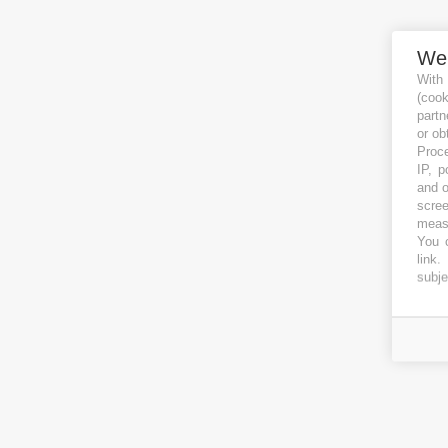
We
With
(coo
partn
or ob
Proce
IP, p
and o
scree
measu
You c
link
.
subje