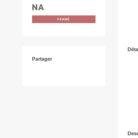
NA
FERMÉ
Déta
Partager
Desc