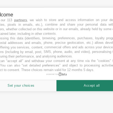
lcome
 our 113
partners
, we wish to store and access information on your de
kies, pixels in emails, etc.), combine and share your personal data wit
ers, whether collected on this website or in our emails, already held by some 
tained later, including in other contexts.
ssing this data (identifiers, browsing, preferences, purchases, loyalty pro
ostal addresses and emails, phone, precise geolocation, etc.) allows deve
ffering you services, content, commercial offers and ads across your devic
ns (including by email, post, SMS, phone, audio, and video), personalising
ring their performance, and analysing audiences.
an "accept all" and withdraw your consent at any time via the "cookies" 
 You can also "set detailed preferences" and object to processing activiti
ct to consent. These choices remain valid for 12 months 5 days.
powered by
Set your choices
Accept all