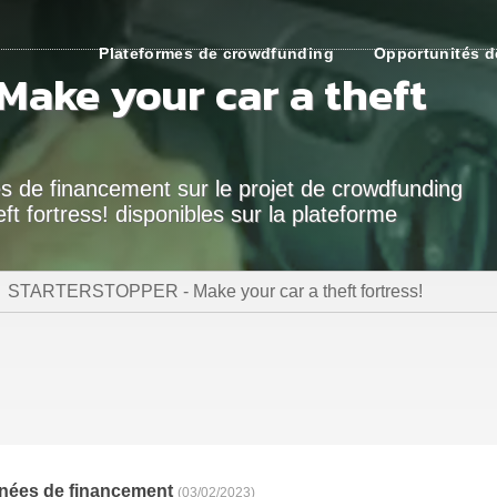
Plateformes de crowdfunding
Opportunités d
ake your car a theft
es de financement sur le projet de crowdfunding
fortress! disponibles sur la plateforme
STARTERSTOPPER - Make your car a theft fortress!
nées de financement
(03/02/2023)