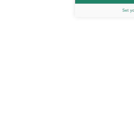
Set y