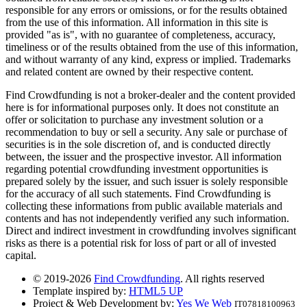
responsible for any errors or omissions, or for the results obtained
from the use of this information. All information in this site is
provided "as is", with no guarantee of completeness, accuracy,
timeliness or of the results obtained from the use of this information,
and without warranty of any kind, express or implied. Trademarks
and related content are owned by their respective content.
Find Crowdfunding is not a broker-dealer and the content provided
here is for informational purposes only. It does not constitute an
offer or solicitation to purchase any investment solution or a
recommendation to buy or sell a security. Any sale or purchase of
securities is in the sole discretion of, and is conducted directly
between, the issuer and the prospective investor. All information
regarding potential crowdfunding investment opportunities is
prepared solely by the issuer, and such issuer is solely responsible
for the accuracy of all such statements. Find Crowdfunding is
collecting these informations from public available materials and
contents and has not independently verified any such information.
Direct and indirect investment in crowdfunding involves significant
risks as there is a potential risk for loss of part or all of invested
capital.
© 2019-2026
Find Crowdfunding
. All rights reserved
Template inspired by:
HTML5 UP
Project & Web Development by:
Yes We Web
IT07818100963