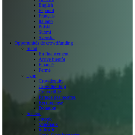
English
Español
Français
Italiano
Polski
Suomi
Svenska
Opportunités de crowdfunding
Statut
En financement
Arrive bientôt
Financé
Fermé
Type
Crowdequity
Crowdlending
Convertible
Partage des recettes
Récompense
Donation
Secteur
énergie
Matériaux
Industrie