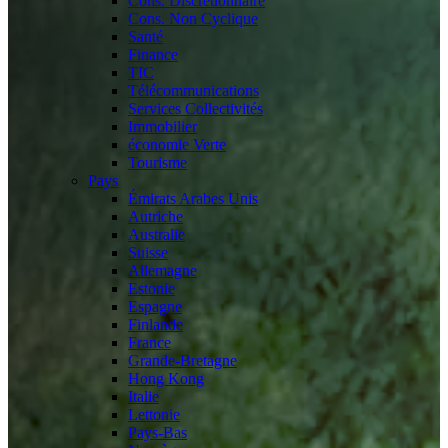
Cons. Discrétionnaire
Cons. Non Cyclique
Santé
Finance
TIC
Télécommunications
Services Collectivités
Immobilier
économie Verte
Tourisme
Pays
Émirats Arabes Unis
Autriche
Australie
Suisse
Allemagne
Estonie
Espagne
Finlande
France
Grande-Bretagne
Hong Kong
Italie
Lettonie
Pays-Bas