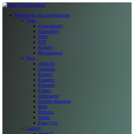
Plateformes de crowdfunding
Type
Crowdequity
Immobilier
Debt
P2P
Royalty
Récompense
Pays
Autriche
Australie
Estonie
Espagne
Finlande
France
Allemagne
Grande-Bretagne
Italie
Pologne
Suède
États Unis
Langue
Deutsch