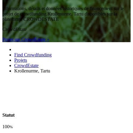
Informations, détails et données historiques de financement sur le
projet de crowdfunding Krollenurme, Tartu disponibles sur la
plateforme CROWDESTATE
CrowdEstate
Projet sur CrowdEstate »
Find Crowdfunding
Projets
CrowdEstate
Krollenurme, Tartu
Statut
100
%