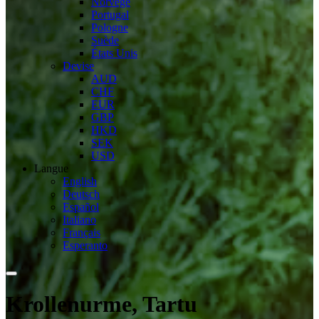
Norvège
Portugal
Pologne
Suède
États Unis
Devise
AUD
CHF
EUR
GBP
HKD
SEK
USD
Langue
English
Deutsch
Español
Italiano
Français
Esperanto
Krollenurme, Tartu