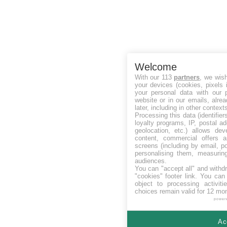
Welcome
With our 113
partners
, we wis
your devices (cookies, pixels 
your personal data with our p
website or in our emails, alre
later, including in other context
Processing this data (identifie
loyalty programs, IP, postal a
geolocation, etc.) allows dev
content, commercial offers
screens (including by email, p
personalising them, measurin
audiences.
You can "accept all" and withd
"cookies" footer link
. You can 
object to processing activit
choices remain valid for 12 mo
power
Ac