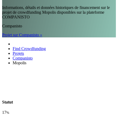
Informations, détails et données historiques de financement sur le
projet de crowdfunding Mopolis disponibles sur la plateforme
COMPANISTO
Companisto
Projet sur Companisto »
Find Crowdfunding
Projets
Companisto
Mopolis
Statut
17
%