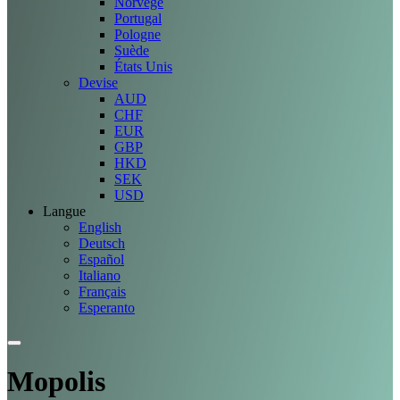
Norvège
Portugal
Pologne
Suède
États Unis
Devise
AUD
CHF
EUR
GBP
HKD
SEK
USD
Langue
English
Deutsch
Español
Italiano
Français
Esperanto
Mopolis