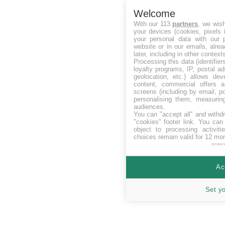
Welcome
With our 113
partners
, we wis
your devices (cookies, pixels 
your personal data with our p
website or in our emails, alre
later, including in other context
Processing this data (identifie
loyalty programs, IP, postal a
geolocation, etc.) allows dev
content, commercial offers
screens (including by email, p
personalising them, measurin
audiences.
You can "accept all" and withd
"cookies" footer link
. You can 
object to processing activit
choices remain valid for 12 mo
power
Ac
Set y