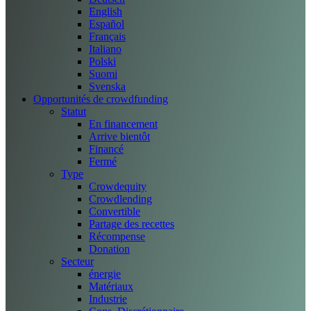
English
Español
Français
Italiano
Polski
Suomi
Svenska
Opportunités de crowdfunding
Statut
En financement
Arrive bientôt
Financé
Fermé
Type
Crowdequity
Crowdlending
Convertible
Partage des recettes
Récompense
Donation
Secteur
énergie
Matériaux
Industrie