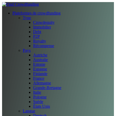
Plateformes de crowdfunding
Type
Crowdequity
Immobilier
Debt
P2P
Royalty
Récompense
Pays
Autriche
Australie
Estonie
Espagne
Finlande
France
Allemagne
Grande-Bretagne
Italie
Pologne
Suède
États Unis
Langue
Deutsch