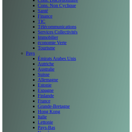
Cons. Discrétionnaire
Cons. Non Cyclique
Santé
Finance
TIC
Télécommunications
Services Collectivités
Immobilier
économie Verte
Tourisme
Pays
Émirats Arabes Unis
Autriche
Australie
Suisse
Allemagne
Estonie
Espagne
Finlande
France
Grande-Bretagne
Hong Kong
Italie
Lettonie
Pays-Bas