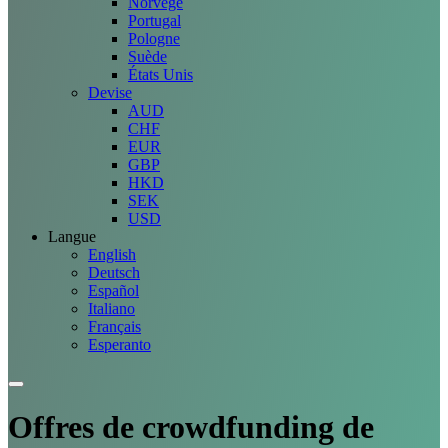
Norvège
Portugal
Pologne
Suède
États Unis
Devise
AUD
CHF
EUR
GBP
HKD
SEK
USD
Langue
English
Deutsch
Español
Italiano
Français
Esperanto
Offres
de crowdfunding de