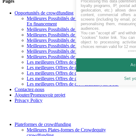
Pages
Processing this data (identifie
loyalty programs, IP, postal a
geolocation, etc.) allows dev
Opportunités de crowdfunding
content, commercial offers
Meilleures Possibilités de crowdfunding
screens (including by email, p
En financement
personalising them, measurin
audiences.
Meilleures Possibilités de crowdfunding Arrive bientôt
You can "accept all" and withd
Meilleures Possibilités de crowdfunding Financé
"cookies" footer link
. You can 
Meilleures Possibilités de crowdfunding Remboursé
object to processing activit
Meilleures Possibilités de crowdfunding Crowdequity
choices remain valid for 12 mo
Meilleures Possibilités de crowdfunding Crowdlending
power
Meilleures Possibilités de crowdfunding Récompense
Les meilleures Offres de crowdfunding en CHF
Ac
Les meilleures Offres de crowdfunding en EUR
Les meilleures Offres de crowdfunding en GBP
Les meilleures Offres de crowdfunding en SEK
Set y
Les meilleures Offres de crowdfunding en USD
Contactez-nous
Ajouter/Promouvoir projet
Privacy Policy
Plateformes de crowdfunding
Meilleures Plates-formes de Crowdequity
crowdfunding