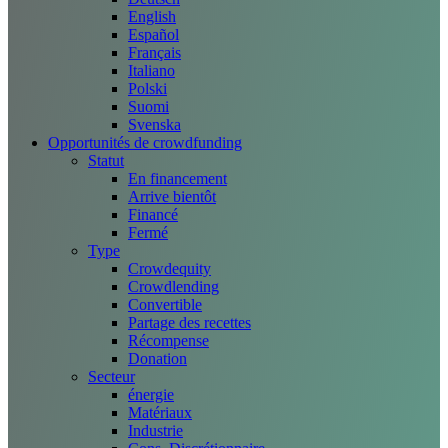
English
Español
Français
Italiano
Polski
Suomi
Svenska
Opportunités de crowdfunding
Statut
En financement
Arrive bientôt
Financé
Fermé
Type
Crowdequity
Crowdlending
Convertible
Partage des recettes
Récompense
Donation
Secteur
énergie
Matériaux
Industrie