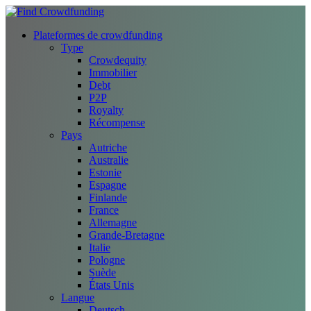
Plateformes de crowdfunding
Type
Crowdequity
Immobilier
Debt
P2P
Royalty
Récompense
Pays
Autriche
Australie
Estonie
Espagne
Finlande
France
Allemagne
Grande-Bretagne
Italie
Pologne
Suède
États Unis
Langue
Deutsch