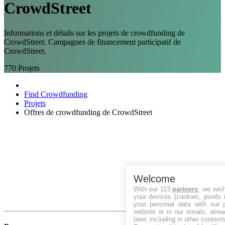
CrowdStreet
Informations et détails sur les projets de crowdfunding de
CrowdStreet. Campagnes de financement participatif de
CrowdStreet.
770
Projets
Find Crowdfunding
Projets
Offres de crowdfunding de CrowdStreet
Welcome
With our 113
partners
, we wis
your devices (cookies, pixels 
your personal data with our p
website or in our emails, alre
later, including in other context