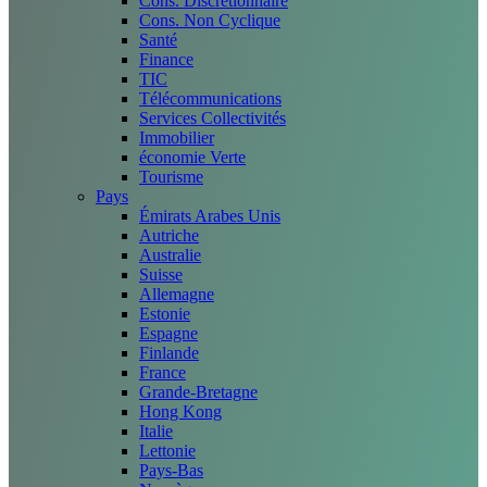
Cons. Discrétionnaire
Cons. Non Cyclique
Santé
Finance
TIC
Télécommunications
Services Collectivités
Immobilier
économie Verte
Tourisme
Pays
Émirats Arabes Unis
Autriche
Australie
Suisse
Allemagne
Estonie
Espagne
Finlande
France
Grande-Bretagne
Hong Kong
Italie
Lettonie
Pays-Bas