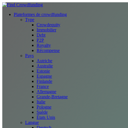
Plateformes de crowdfunding
Type
Crowdequity
Immobilier
Debt
P2P
Royalty
Récompense
Pays
Autriche
Australie
Estonie
Espagne
Finlande
France
Allemagne
Grande-Bretagne
Italie
Pologne
Suède
États Unis
Langue
Deutsch