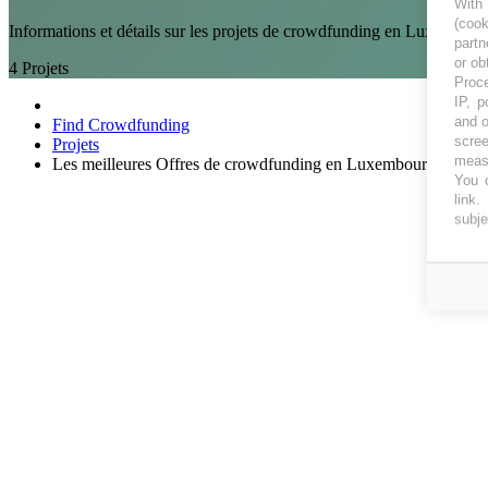
With
(coo
Informations et détails sur les projets de crowdfunding en Luxembou
partn
or ob
4
Projets
Proce
IP, p
and o
Find Crowdfunding
scree
Projets
measu
Les meilleures Offres de crowdfunding en Luxembourg
You c
link
.
subje