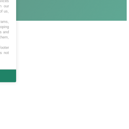
vices
h our
of us,
grams,
loping
es and
 them,
footer
es not