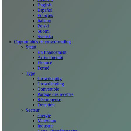
English
Español
Français
Italiano
Polski
Suomi
Svenska
Opportunités de crowdfunding
Statut
En financement
Arrive bientôt
Financé
Fermé
Type
Crowdequity
Crowdlending
Convertible
Partage des recettes
Récompense
Donation
Secteur
énergie
Matériaux
Industrie