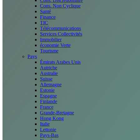
Cons. Discrétionnaire
Cons. Non Cyclique
Santé
Finance
TIC
Télécommunications
Services Collectivités
Immobilier
économie Verte
Tourisme
Pays
Émirats Arabes Unis
Autriche
Australie
Suisse
Allemagne
Estonie
Espagne
Finlande
France
Grande-Bretagne
Hong Kong
Italie
Lettonie
Pays-Bas