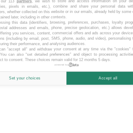
 our 113
partners
, we wish to store and access information on your de
kies, pixels in emails, etc.), combine and share your personal data wit
rg. Opportunités de financement par la foule en Luxembourg.
ers, whether collected on this website or in our emails, already held by some 
tained later, including in other contexts.
ssing this data (identifiers, browsing, preferences, purchases, loyalty pro
ostal addresses and emails, phone, precise geolocation, etc.) allows deve
ffering you services, content, commercial offers and ads across your devic
ns (including by email, post, SMS, phone, audio, and video), personalising
ring their performance, and analysing audiences.
an "accept all" and withdraw your consent at any time via the "cookies" 
 You can also "set detailed preferences" and object to processing activiti
ct to consent. These choices remain valid for 12 months 5 days.
powered by
Set your choices
Accept all