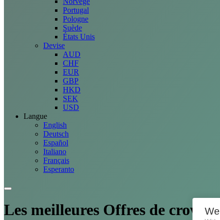
Norvège
Portugal
Pologne
Suède
États Unis
Devise
AUD
CHF
EUR
GBP
HKD
SEK
USD
Langue
English
Deutsch
Español
Italiano
Français
Esperanto
Les meilleures
Offres
de crowdf
We