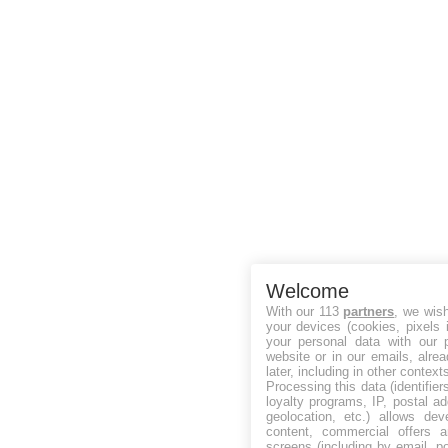
Welcome
With our 113
partners
, we wis
your devices (cookies, pixels 
your personal data with our p
website or in our emails, alre
later, including in other context
Processing this data (identifie
loyalty programs, IP, postal a
geolocation, etc.) allows dev
content, commercial offers
screens (including by email, p