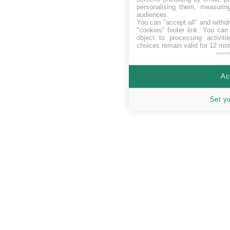
personalising them, measurin
audiences.
You can "accept all" and withd
"cookies" footer link
. You can 
object to processing activit
choices remain valid for 12 mo
power
Ac
Set y