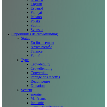
English
Español
Français
Italiano
Polski
Suomi
Svenska
Opportunités de crowdfunding
Statut
En financement
Arrive bientôt
Financé
Fermé
Type
Crowdequity
Crowdlending
Convertible
Partage des recettes
Récompense
Donation
Secteur
énergie
Matériaux
Industrie