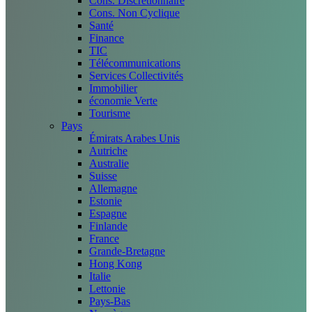
Cons. Discrétionnaire
Cons. Non Cyclique
Santé
Finance
TIC
Télécommunications
Services Collectivités
Immobilier
économie Verte
Tourisme
Pays
Émirats Arabes Unis
Autriche
Australie
Suisse
Allemagne
Estonie
Espagne
Finlande
France
Grande-Bretagne
Hong Kong
Italie
Lettonie
Pays-Bas