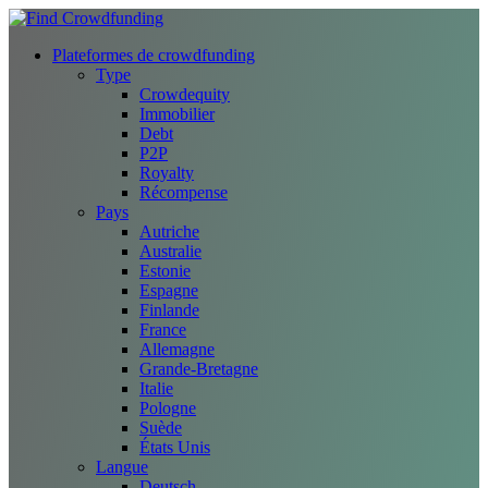
Plateformes de crowdfunding
Type
Crowdequity
Immobilier
Debt
P2P
Royalty
Récompense
Pays
Autriche
Australie
Estonie
Espagne
Finlande
France
Allemagne
Grande-Bretagne
Italie
Pologne
Suède
États Unis
Langue
Deutsch