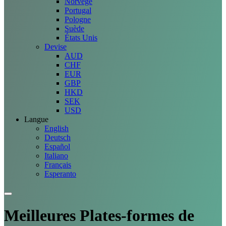
Norvège
Portugal
Pologne
Suède
États Unis
Devise
AUD
CHF
EUR
GBP
HKD
SEK
USD
Langue
English
Deutsch
Español
Italiano
Français
Esperanto
Meilleures
Plates-formes
de