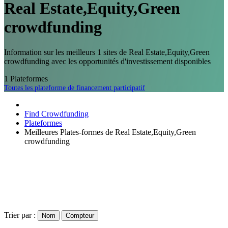
Real Estate,Equity,Green
crowdfunding
Information sur les meilleurs 1 sites de Real Estate,Equity,Green
crowdfunding avec les opportunités d'investissement disponibles
1
Plateformes
Toutes les plateforme de financement participatif
Find Crowdfunding
Plateformes
Meilleures Plates-formes de Real Estate,Equity,Green
crowdfunding
Trier par :
Nom
Compteur