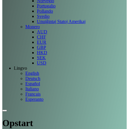
Norvegio
Portugalio
Pollando
Svedio
Unuiĝintaj Statoj Amerikaj
Monero
AUD
CHF
EUR
GBP
HKD
SEK
USD
Lingvo
English
Deutsch
Español
Italiano
Français
Esperanto
Opstart