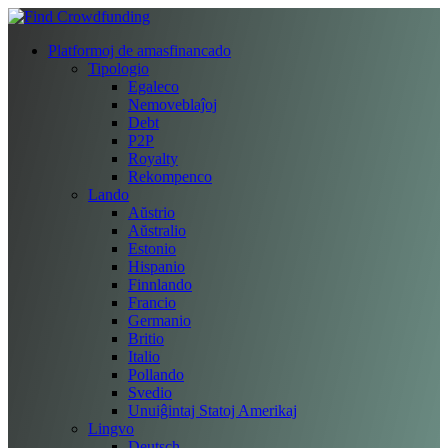
Platformoj de amasfinancado
Tipologio
Egaleco
Nemoveblaĵoj
Debt
P2P
Royalty
Rekompenco
Lando
Aŭstrio
Aŭstralio
Estonio
Hispanio
Finnlando
Francio
Germanio
Britio
Italio
Pollando
Svedio
Unuiĝintaj Statoj Amerikaj
Lingvo
Deutsch