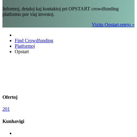
Informoj, detaloj kaj kontaktoj pri OPSTART crowdfunding
platformo por viaj investoj.
Vizitu Opstart-retejo »
Find Crowdfunding
Platformoj
Opstart
Ofertoj
201
Kunhavigi