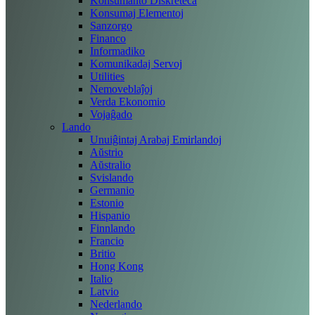
Konsumanto Diskreteca
Konsumaj Elementoj
Sanzorgo
Financo
Informadiko
Komunikadaj Servoj
Utilities
Nemoveblaĵoj
Verda Ekonomio
Vojaĝado
Lando
Unuiĝintaj Arabaj Emirlandoj
Aŭstrio
Aŭstralio
Svislando
Germanio
Estonio
Hispanio
Finnlando
Francio
Britio
Hong Kong
Italio
Latvio
Nederlando