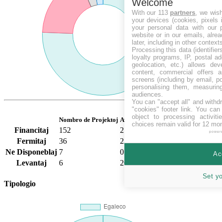
Welcome
With our 113
partners
, we wis
your devices (cookies, pixels 
your personal data with our p
website or in our emails, alre
later, including in other context
Processing this data (identifie
loyalty programs, IP, postal a
geolocation, etc.) allows dev
content, commercial offers
screens (including by email, p
personalising them, measurin
audiences.
You can "accept all" and withd
"cookies" footer link
. You can 
object to processing activit
Nombro de Projektoj
Averaĝa Financado
choices remain valid for 12 mo
Financitaj
152
2573.95
%
power
Fermitaj
36
23.17
%
Ne Disponeblaj
7
0.00
%
Ac
Levantaj
6
264423.33
%
Set y
Tipologio