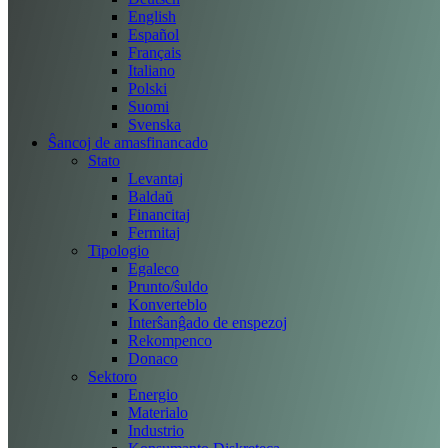
English
Español
Français
Italiano
Polski
Suomi
Svenska
Ŝancoj de amasfinancado
Stato
Levantaj
Baldaŭ
Financitaj
Fermitaj
Tipologio
Egaleco
Prunto/ŝuldo
Konverteblo
Interŝanĝado de enspezoj
Rekompenco
Donaco
Sektoro
Energio
Materialo
Industrio