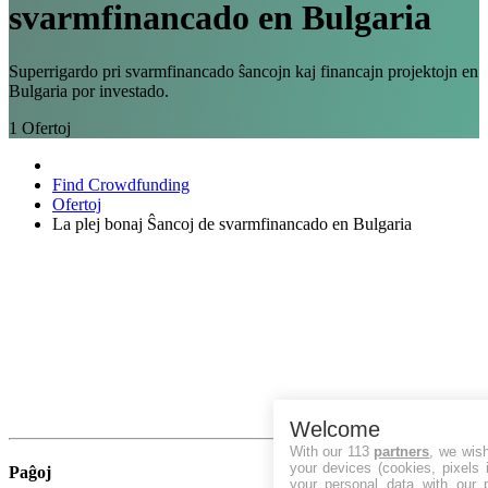
svarmfinancado en Bulgaria
Superrigardo pri svarmfinancado ŝancojn kaj financajn projektojn en
Bulgaria por investado.
1
Ofertoj
Find Crowdfunding
Ofertoj
La plej bonaj Ŝancoj de svarmfinancado en Bulgaria
Welcome
With our 113
partners
, we wis
your devices (cookies, pixels 
Paĝoj
your personal data with our p