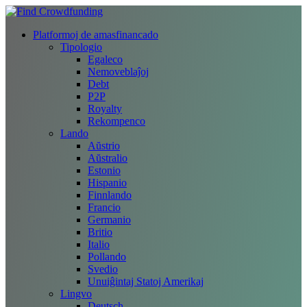
Platformoj de amasfinancado
Tipologio
Egaleco
Nemoveblaĵoj
Debt
P2P
Royalty
Rekompenco
Lando
Aŭstrio
Aŭstralio
Estonio
Hispanio
Finnlando
Francio
Germanio
Britio
Italio
Pollando
Svedio
Unuiĝintaj Statoj Amerikaj
Lingvo
Deutsch