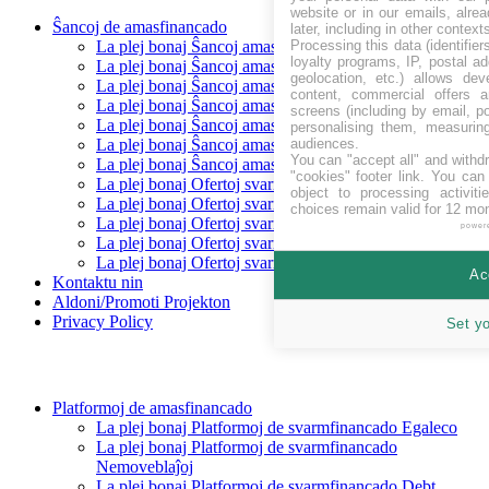
website or in our emails, alre
Ŝancoj de amasfinancado
later, including in other context
Processing this data (identifie
La plej bonaj Ŝancoj amasfinancado levantaj
loyalty programs, IP, postal a
La plej bonaj Ŝancoj amasfinancado Baldaŭ
geolocation, etc.) allows dev
La plej bonaj Ŝancoj amasfinancado financitaj
content, commercial offers
La plej bonaj Ŝancoj amasfinancado Repagita
screens (including by email, p
La plej bonaj Ŝancoj amasfinancado Egaleco
personalising them, measurin
audiences.
La plej bonaj Ŝancoj amasfinancado Prunto/ŝuldo
You can "accept all" and withd
La plej bonaj Ŝancoj amasfinancado Rekompenco
"cookies" footer link
. You can 
La plej bonaj Ofertoj svarmfinancado en CHF
object to processing activit
La plej bonaj Ofertoj svarmfinancado en EUR
choices remain valid for 12 mo
La plej bonaj Ofertoj svarmfinancado en GBP
power
La plej bonaj Ofertoj svarmfinancado en SEK
La plej bonaj Ofertoj svarmfinancado en USD
Ac
Kontaktu nin
Aldoni/Promoti Projekton
Privacy Policy
Set y
Platformoj de amasfinancado
La plej bonaj Platformoj de svarmfinancado Egaleco
La plej bonaj Platformoj de svarmfinancado
Nemoveblaĵoj
La plej bonaj Platformoj de svarmfinancado Debt