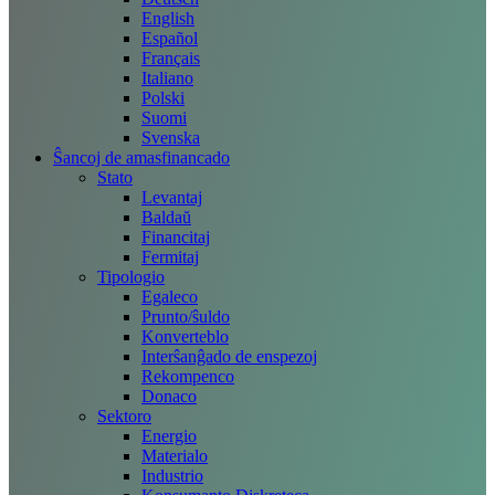
English
Español
Français
Italiano
Polski
Suomi
Svenska
Ŝancoj de amasfinancado
Stato
Levantaj
Baldaŭ
Financitaj
Fermitaj
Tipologio
Egaleco
Prunto/ŝuldo
Konverteblo
Interŝanĝado de enspezoj
Rekompenco
Donaco
Sektoro
Energio
Materialo
Industrio