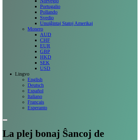
Norvegio
Portugalio
Pollando
Svedio
Unuiĝintaj Statoj Amerikaj
Monero
AUD
CHF
EUR
GBP
HKD
SEK
USD
Lingvo
English
Deutsch
Español
Italiano
Français
Esperanto
La plej bonaj
Ŝancoj
de