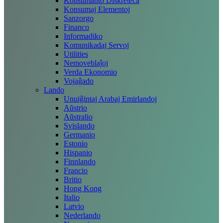
Konsumanto Diskreteca
Konsumaj Elementoj
Sanzorgo
Financo
Informadiko
Komunikadaj Servoj
Utilities
Nemoveblaĵoj
Verda Ekonomio
Vojaĝado
Lando
Unuiĝintaj Arabaj Emirlandoj
Aŭstrio
Aŭstralio
Svislando
Germanio
Estonio
Hispanio
Finnlando
Francio
Britio
Hong Kong
Italio
Latvio
Nederlando