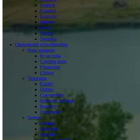
English
Español
Français
Italiano
Polski
Suomi
Svenska
Opportunità crowdfunding
Stato progetto
In raccolta
Coming soon
Finanziate
Chiuse
Tipologia
Equity
Debito
Convertibile
Revenue sharing
Reward
Donazione
Settore
Energia
Materiali
Industrie