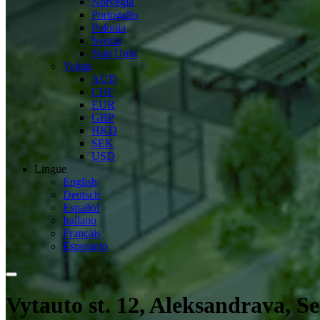
Norvegia
Portogallo
Polonia
Svezia
Stati Uniti
Valuta
AUD
CHF
EUR
GBP
HKD
SEK
USD
Lingue
English
Deutsch
Español
Italiano
Français
Esperanto
Vytauto st. 12, Aleksandrava, Se