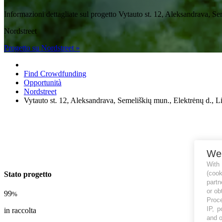
Informazioni dettagliate sul progetto Vytauto st. 12, Aleksandrava,
Nordstreet
Progetto su Nordstreet »
Find Crowdfunding
Opportunità
Nordstreet
Vytauto st. 12, Aleksandrava, Semeliškių mun., Elektrėnų d., Li
We
With
(coo
Stato progetto
partn
or ob
99
%
Proce
IP, p
in raccolta
and o