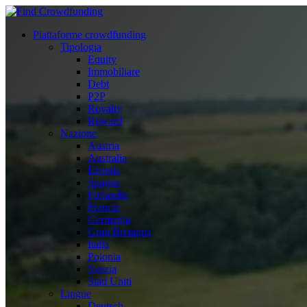
Piattaforme crowdfunding
Tipologia
Equity
Immobiliare
Debt
P2P
Royalty
Reward
Nazione
Austria
Australia
Estonia
Spagna
Finlandia
Francia
Germania
Gran Bretagna
Italia
Polonia
Svezia
Stati Uniti
Lingue
Deutsch