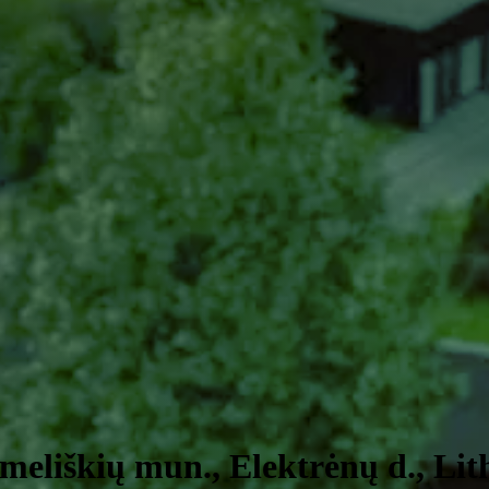
meliškių mun., Elektrėnų d., Lit