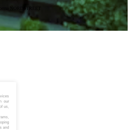
piattaforma NORDSTREET
vices
h our
of us,
grams,
loping
es and