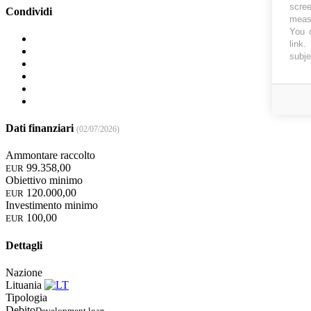
scree
Condividi
measu
You c
link
.
subje
Dati finanziari
(02/07/2026)
Ammontare raccolto
99.358,00
EUR
Obiettivo minimo
120.000,00
EUR
Investimento minimo
100,00
EUR
Dettagli
Nazione
Lituania
Tipologia
Debito
Development loan