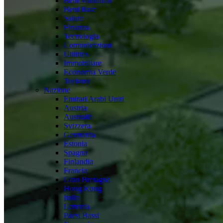
Beni Voluttuari
Beni Base
Salute
Finanza
Tecnologia
Comunicazioni
Utilities
Immobiliare
Economia Verde
Turismo
Nazione
Emirati Arabi Uniti
Austria
Australia
Svizzera
Germania
Estonia
Spagna
Finlandia
Francia
Gran Bretagna
Hong Kong
Italia
Lettonia
Paesi Bassi