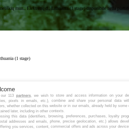
 Semeliškių mun., Elektrėnų d., Lithuania (1 stage) disponibile nella 
thuania (1 stage)
lcome
 our 113
partners
, we wish to store and access information on your de
kies, pixels in emails, etc.), combine and share your personal data wit
ers, whether collected on this website or in our emails, already held by some 
tained later, including in other contexts.
ssing this data (identifiers, browsing, preferences, purchases, loyalty pro
ostal addresses and emails, phone, precise geolocation, etc.) allows deve
ffering you services, content, commercial offers and ads across your devic