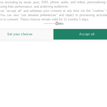
ns (including by email, post, SMS, phone, audio, and video), personalising
ring their performance, and analysing audiences.
an "accept all" and withdraw your consent at any time via the "cookies" 
 You can also "set detailed preferences" and object to processing activiti
ct to consent. These choices remain valid for 12 months 5 days.
powered by
Set your choices
Accept all