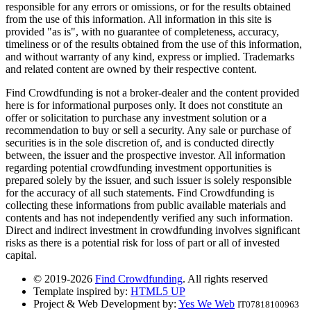
responsible for any errors or omissions, or for the results obtained
from the use of this information. All information in this site is
provided "as is", with no guarantee of completeness, accuracy,
timeliness or of the results obtained from the use of this information,
and without warranty of any kind, express or implied. Trademarks
and related content are owned by their respective content.
Find Crowdfunding is not a broker-dealer and the content provided
here is for informational purposes only. It does not constitute an
offer or solicitation to purchase any investment solution or a
recommendation to buy or sell a security. Any sale or purchase of
securities is in the sole discretion of, and is conducted directly
between, the issuer and the prospective investor. All information
regarding potential crowdfunding investment opportunities is
prepared solely by the issuer, and such issuer is solely responsible
for the accuracy of all such statements. Find Crowdfunding is
collecting these informations from public available materials and
contents and has not independently verified any such information.
Direct and indirect investment in crowdfunding involves significant
risks as there is a potential risk for loss of part or all of invested
capital.
© 2019-2026
Find Crowdfunding
. All rights reserved
Template inspired by:
HTML5 UP
Project & Web Development by:
Yes We Web
IT07818100963