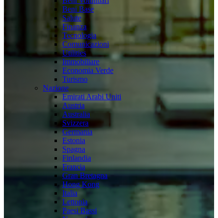
Beni Voluttuari
Beni Base
Salute
Finanza
Tecnologia
Comunicazioni
Utilities
Immobiliare
Economia Verde
Turismo
Nazione
Emirati Arabi Uniti
Austria
Australia
Svizzera
Germania
Estonia
Spagna
Finlandia
Francia
Gran Bretagna
Hong Kong
Italia
Lettonia
Paesi Bassi