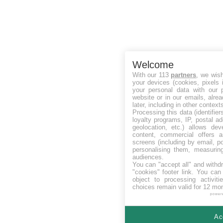
Welcome
With our 113
partners
, we wis
your devices (cookies, pixels 
your personal data with our p
website or in our emails, alre
later, including in other context
Processing this data (identifie
loyalty programs, IP, postal a
geolocation, etc.) allows dev
content, commercial offers
screens (including by email, p
personalising them, measurin
audiences.
You can "accept all" and withd
"cookies" footer link
. You can 
object to processing activit
choices remain valid for 12 mo
power
Ac