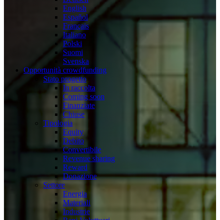
English
Español
Français
Italiano
Polski
Suomi
Svenska
Opportunità crowdfunding
Stato progetto
In raccolta
Coming soon
Finanziate
Chiuse
Tipologia
Equity
Debito
Convertibile
Revenue sharing
Reward
Donazione
Settore
Energia
Materiali
Industrie