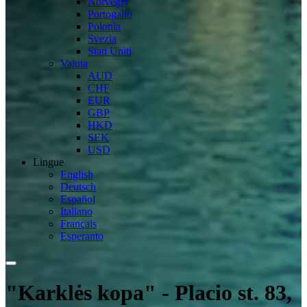
Norvegia
Portogallo
Polonia
Svezia
Stati Uniti
Valuta
AUD
CHF
EUR
GBP
HKD
SEK
USD
Lingue
English
Deutsch
Español
Italiano
Français
Esperanto
"Karklės kopa" - Placio st. 83,