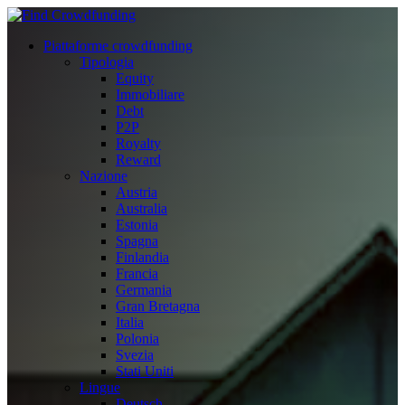
Piattaforme crowdfunding
Tipologia
Equity
Immobiliare
Debt
P2P
Royalty
Reward
Nazione
Austria
Australia
Estonia
Spagna
Finlandia
Francia
Germania
Gran Bretagna
Italia
Polonia
Svezia
Stati Uniti
Lingue
Deutsch