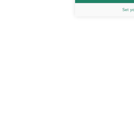
Set y