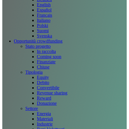
English
Español
Français
Italiano
Polski
Suomi
Svenska
Opportunità crowdfunding
Stato progetto
In raccolta
Coming soon
Finanziate
Chiuse
Tipologia
Equity
Debito
Convertibile
Revenue sharing
Reward
Donazione
Settore
Energia
Materiali
Industrie