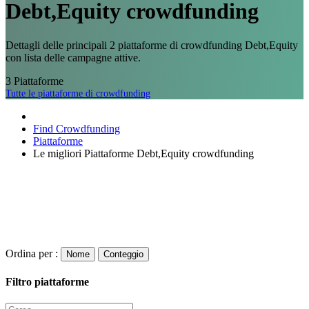
Debt,Equity crowdfunding
Dettagli delle principali 2 piattaforme di crowdfunding Debt,Equity
con lista delle campagne attive.
3
Piattaforme
Tutte le piattaforme di crowdfunding
Find Crowdfunding
Piattaforme
Le migliori Piattaforme Debt,Equity crowdfunding
Ordina per :
Nome
Conteggio
Filtro piattaforme