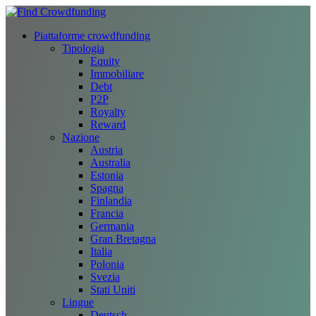
Piattaforme crowdfunding
Tipologia
Equity
Immobiliare
Debt
P2P
Royalty
Reward
Nazione
Austria
Australia
Estonia
Spagna
Finlandia
Francia
Germania
Gran Bretagna
Italia
Polonia
Svezia
Stati Uniti
Lingue
Deutsch