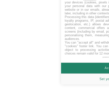
your devices (cookies, pixels 
your personal data with our p
website or in our emails, alre
later, including in other context
Processing this data (identifie
loyalty programs, IP, postal a
geolocation, etc.) allows dev
content, commercial offers
screens (including by email, p
personalising them, measurin
audiences.
You can "accept all" and withd
"cookies" footer link
. You can 
object to processing activit
choices remain valid for 12 mo
power
Ac
Set y