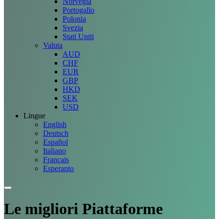
Norvegia
Portogallo
Polonia
Svezia
Stati Uniti
Valuta
AUD
CHF
EUR
GBP
HKD
SEK
USD
Lingue
English
Deutsch
Español
Italiano
Français
Esperanto
Le migliori
Piattaforme