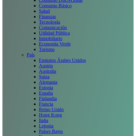
Consumo Discrecional
Consumo Básico
Salud
Finanzas
Tecnología
Comunicación
Utilidad Pública
Inmobiliario
Economía Verde
Turismo
País
Emiratos Árabes Unidos
Austria
Australia
Suiza
Alemania
Estonia
España
Finlandia
Francia
Reino Unido
Hong Kong
Italia
Letonia
Países Bajos