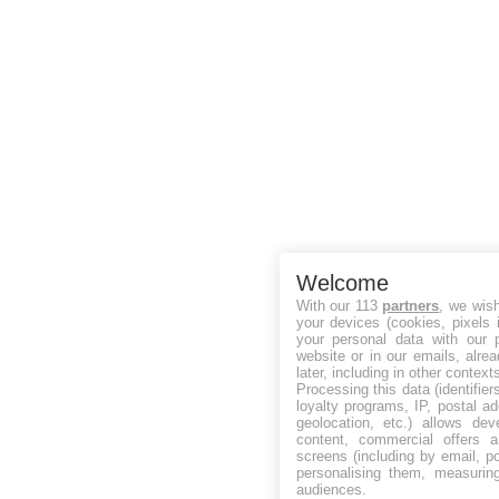
Welcome
With our 113
partners
, we wis
your devices (cookies, pixels 
your personal data with our p
website or in our emails, alre
later, including in other context
Processing this data (identifie
loyalty programs, IP, postal a
geolocation, etc.) allows dev
content, commercial offers
screens (including by email, p
personalising them, measurin
audiences.