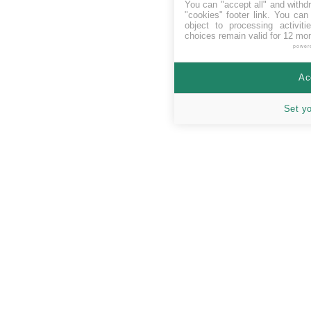
You can "accept all" and withd
"cookies" footer link
. You can 
object to processing activit
choices remain valid for 12 mo
power
Ac
Set y