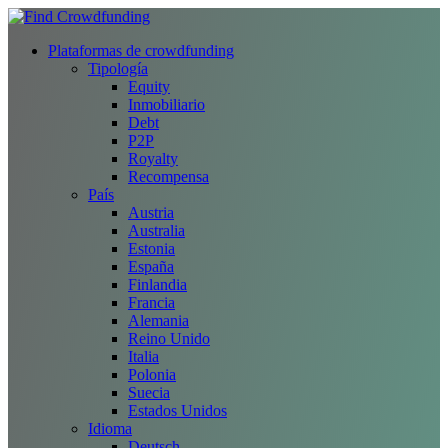
Plataformas de crowdfunding
Tipología
Equity
Inmobiliario
Debt
P2P
Royalty
Recompensa
País
Austria
Australia
Estonia
España
Finlandia
Francia
Alemania
Reino Unido
Italia
Polonia
Suecia
Estados Unidos
Idioma
Deutsch