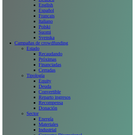
English
Español
Français
Italiano
Polski
Suomi
Svenska
Campañas de crowdfunding
Estado
Recaudando
Próximas
Financiadas
Cerradas
Tipología
Equity
Deuda
Convertible
Reparto ingresos
Recompensa
Donación
Sector
Energía
Materiales
Industrial