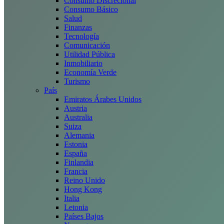
Consumo Discrecional
Consumo Básico
Salud
Finanzas
Tecnología
Comunicación
Utilidad Pública
Inmobiliario
Economía Verde
Turismo
País
Emiratos Árabes Unidos
Austria
Australia
Suiza
Alemania
Estonia
España
Finlandia
Francia
Reino Unido
Hong Kong
Italia
Letonia
Países Bajos