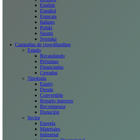
English
Español
Français
Italiano
Polski
Suomi
Svenska
Campañas de crowdfunding
Estado
Recaudando
Próximas
Financiadas
Cerradas
Tipología
Equity
Deuda
Convertible
Reparto ingresos
Recompensa
Donación
Sector
Energía
Materiales
Industrial