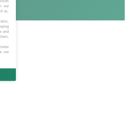
vices
h our
of us,
grams,
loping
es and
 them,
footer
es not