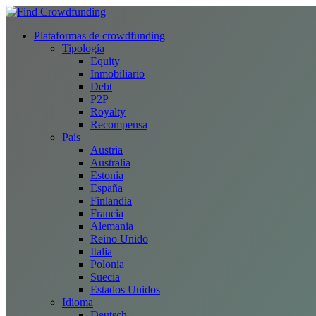
Plataformas de crowdfunding
Tipología
Equity
Inmobiliario
Debt
P2P
Royalty
Recompensa
País
Austria
Australia
Estonia
España
Finlandia
Francia
Alemania
Reino Unido
Italia
Polonia
Suecia
Estados Unidos
Idioma
Deutsch