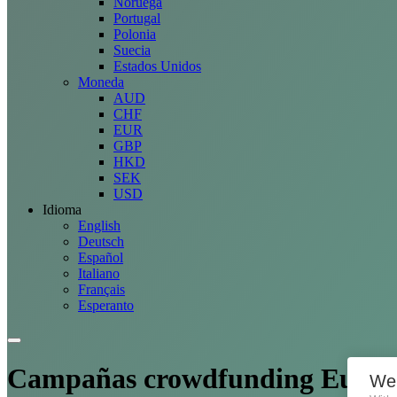
Noruega
Portugal
Polonia
Suecia
Estados Unidos
Moneda
AUD
CHF
EUR
GBP
HKD
SEK
USD
Idioma
English
Deutsch
Español
Italiano
Français
Esperanto
Campañas
crowdfunding Euree
We