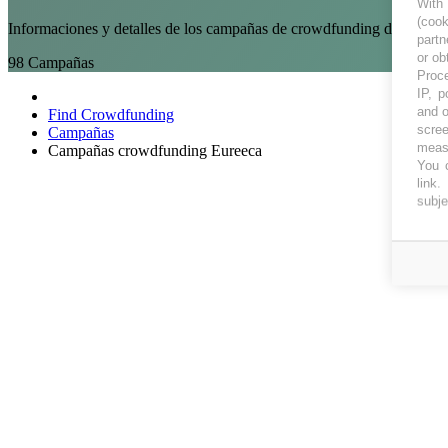
With
(coo
Informaciones y detalles de los campañas de crowdfunding de Eureeca
partn
or ob
98
Campañas
Proce
IP, p
and o
Find Crowdfunding
scree
Campañas
measu
Campañas crowdfunding Eureeca
You c
link
.
subje