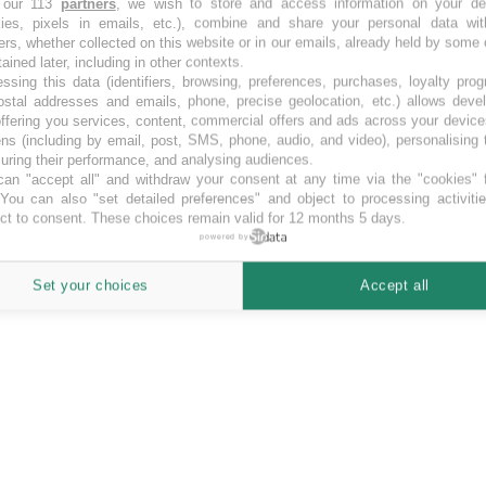
 our 113
partners
, we wish to store and access information on your de
kies, pixels in emails, etc.), combine and share your personal data wit
. Todas las oportunidades de Eureeca en financiación colectiva.
ers, whether collected on this website or in our emails, already held by some 
tained later, including in other contexts.
ssing this data (identifiers, browsing, preferences, purchases, loyalty pro
ostal addresses and emails, phone, precise geolocation, etc.) allows deve
ffering you services, content, commercial offers and ads across your devic
ns (including by email, post, SMS, phone, audio, and video), personalising
ring their performance, and analysing audiences.
an "accept all" and withdraw your consent at any time via the "cookies" 
 You can also "set detailed preferences" and object to processing activiti
ct to consent. These choices remain valid for 12 months 5 days.
powered by
Set your choices
Accept all