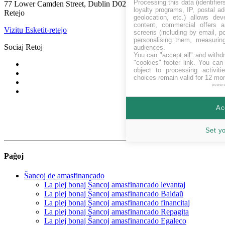
Processing this data (identifie
77 Lower Camden Street, Dublin D02 XE80, Ireland
loyalty programs, IP, postal a
Retejo
geolocation, etc.) allows dev
content, commercial offers
Vizitu Esketit-retejo
screens (including by email, p
personalising them, measurin
Sociaj Retoj
audiences.
You can "accept all" and withd
"cookies" footer link
. You can 
object to processing activit
choices remain valid for 12 mo
power
Ac
Set y
Paĝoj
Ŝancoj de amasfinancado
La plej bonaj Ŝancoj amasfinancado levantaj
La plej bonaj Ŝancoj amasfinancado Baldaŭ
La plej bonaj Ŝancoj amasfinancado financitaj
La plej bonaj Ŝancoj amasfinancado Repagita
La plej bonaj Ŝancoj amasfinancado Egaleco