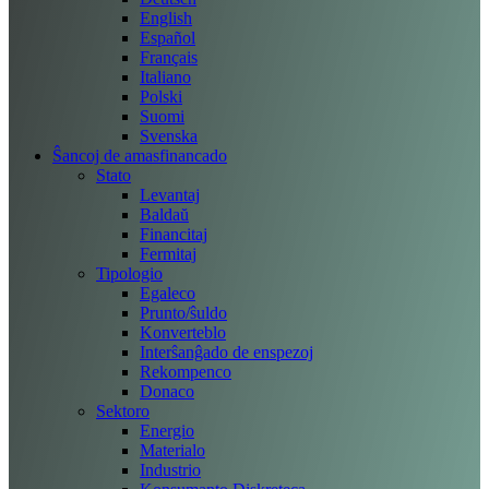
English
Español
Français
Italiano
Polski
Suomi
Svenska
Ŝancoj de amasfinancado
Stato
Levantaj
Baldaŭ
Financitaj
Fermitaj
Tipologio
Egaleco
Prunto/ŝuldo
Konverteblo
Interŝanĝado de enspezoj
Rekompenco
Donaco
Sektoro
Energio
Materialo
Industrio