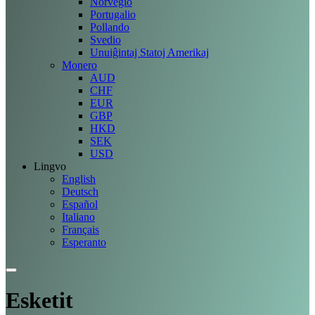
Norvegio
Portugalio
Pollando
Svedio
Unuiĝintaj Statoj Amerikaj
Monero
AUD
CHF
EUR
GBP
HKD
SEK
USD
Lingvo
English
Deutsch
Español
Italiano
Français
Esperanto
Esketit