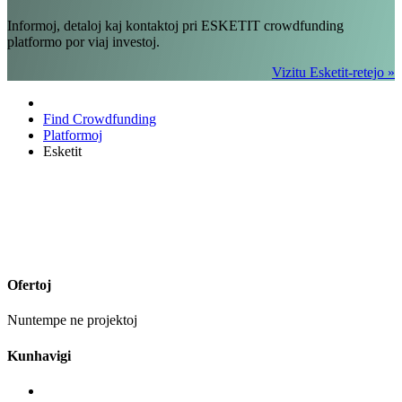
Informoj, detaloj kaj kontaktoj pri ESKETIT crowdfunding
platformo por viaj investoj.
Vizitu Esketit-retejo »
Find Crowdfunding
Platformoj
Esketit
Ofertoj
Nuntempe ne projektoj
Kunhavigi