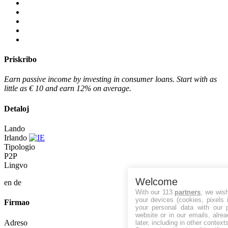
Priskribo
Earn passive income by investing in consumer loans. Start with as
little as € 10 and earn 12% on average.
Detaloj
Lando
Irlando
Tipologio
P2P
Lingvo
Welcome
en
de
With our 113
partners
, we wis
your devices (cookies, pixels 
Firmao
your personal data with our p
website or in our emails, alre
Adreso
later, including in other context