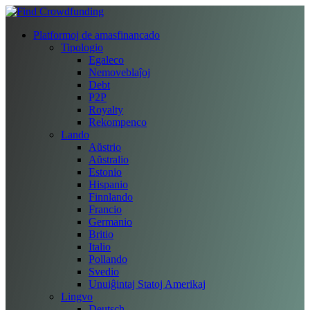
Platformoj de amasfinancado
Tipologio
Egaleco
Nemoveblaĵoj
Debt
P2P
Royalty
Rekompenco
Lando
Aŭstrio
Aŭstralio
Estonio
Hispanio
Finnlando
Francio
Germanio
Britio
Italio
Pollando
Svedio
Unuiĝintaj Statoj Amerikaj
Lingvo
Deutsch