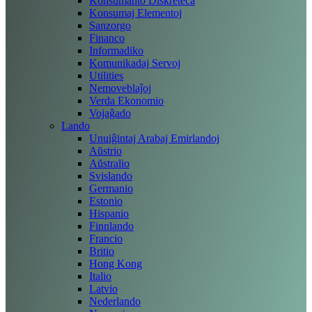
Konsumanto Diskreteca
Konsumaj Elementoj
Sanzorgo
Financo
Informadiko
Komunikadaj Servoj
Utilities
Nemoveblaĵoj
Verda Ekonomio
Vojaĝado
Lando
Unuiĝintaj Arabaj Emirlandoj
Aŭstrio
Aŭstralio
Svislando
Germanio
Estonio
Hispanio
Finnlando
Francio
Britio
Hong Kong
Italio
Latvio
Nederlando