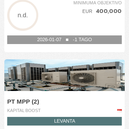
MINIMUMA OBJEKTIVO
400,000
Nederlando
Opstart
Vojaĝado
EUR
n.d.
Singapuro
ROCKETS Investments
Svislando
SmartCrowd
2026-01-07
■
-1
TAGO
Tutmonde
StartEngine
Unuiĝintaj Arabaj Emirlandoj
Swisspeers
Unuiĝintaj Statoj Amerikaj
Trusters
Urbanitae
PT MPP (2)
KAPITAL BOOST
LEVANTA