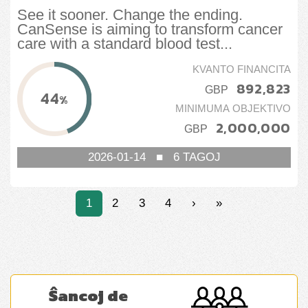
See it sooner. Change the ending.
CanSense is aiming to transform cancer
care with a standard blood test...
KVANTO FINANCITA
892,823
GBP
44
%
MINIMUMA OBJEKTIVO
2,000,000
GBP
2026-01-14
■
6
TAGOJ
1
2
3
4
›
»
Ŝancoj de