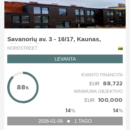
Savanorių av. 3 - 16/17, Kaunas,
Lithuania (1 stage)
NORDSTREET
LEVANTA
KVANTO FINANCITA
88,722
EUR
88
%
MINIMUMA OBJEKTIVO
100,000
EUR
14
14
%
%
2026-01-09
■
1
TAGO