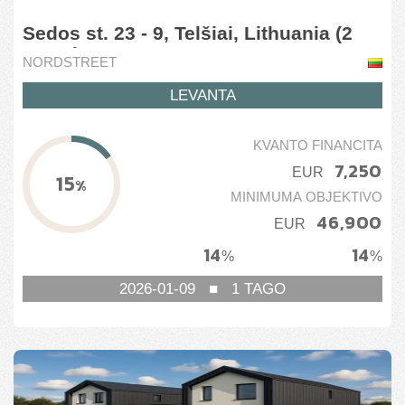
Sedos st. 23 - 9, Telšiai, Lithuania (2
stage)
NORDSTREET
LEVANTA
KVANTO FINANCITA
7,250
EUR
15
%
MINIMUMA OBJEKTIVO
46,900
EUR
14
14
%
%
2026-01-09
■
1
TAGO