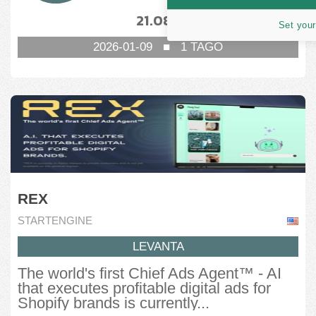
21.08
11
%
%
Set your
2026-01-09
■
1
TAGO
REX
STARTENGINE
LEVANTA
The world's first Chief Ads Agent™ - AI
that executes profitable digital ads for
Shopify brands is currently...