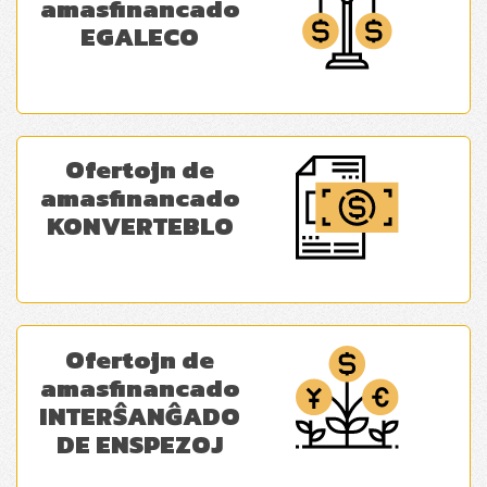
amasfinancado
EGALECO
Ofertojn de
amasfinancado
KONVERTEBLO
Ofertojn de
amasfinancado
INTERŜANĜADO
DE ENSPEZOJ