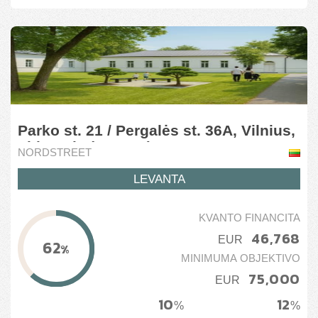
Parko st. 21 / Pergalės st. 36A, Vilnius,
Lithuania (7 stage)
NORDSTREET
LEVANTA
KVANTO FINANCITA
46,768
EUR
62
%
MINIMUMA OBJEKTIVO
75,000
EUR
10
12
%
%