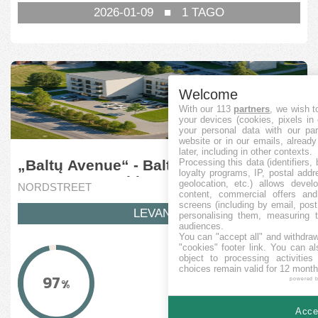
2026-01-09
■
1
TAGO
Welcome
With our 113
partners
, we wish t
your devices (cookies, pixels in
your personal data with our par
website or in our emails, alread
later, including in other contexts.
Processing this data (identifiers,
„Baltų Avenue“ - Baltų av. 87B and
loyalty programs, IP, postal add
87C, Kaunas, Lithuania (8 stage)
geolocation, etc.) allows devel
NORDSTREET
content, commercial offers an
screens (including by email, pos
LEVANTA
personalising them, measuring t
audiences.
You can "accept all" and withdraw
"cookies" footer link
. You can al
KVANTO FINANCITA
object to processing activitie
29,244
choices remain valid for 12 month
EUR
97
%
powered 
MINIMUMA OBJEKTIVO
103,400
Accep
EUR