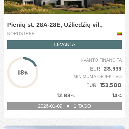
Pienių st. 28A-28E, Užliedžių vil.,
Užliedžių mun., Kauno d., Lithuania (3
NORDSTREET
stage)
LEVANTA
KVANTO FINANCITA
28,333
EUR
18
%
MINIMUMA OBJEKTIVO
153,500
EUR
12.83
14
%
%
2026-01-09
■
1
TAGO