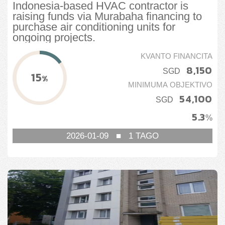
Indonesia-based HVAC contractor is
raising funds via Murabaha financing to
purchase air conditioning units for
ongoing projects.
KVANTO FINANCITA
8,150
SGD
15
%
MINIMUMA OBJEKTIVO
54,100
SGD
5.3
%
2026-01-09
■
1
TAGO