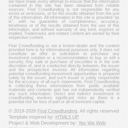
we have made every attempt to ensure that the information
contained in this site has been obtained from reliable
sources, Find Crowdfunding is not responsible for any
errors or omissions, or for the results obtained from the use
of this information. All information in this site is provided "as
is", with no guarantee of completeness, accuracy,
timeliness or of the results obtained from the use of this
information, and without warranty of any kind, express or
implied. Trademarks and related content are owned by their
respective content.
Find Crowdfunding is not a broker-dealer and the content
provided here is for informational purposes only. It does not
constitute an offer or solicitation to purchase any
investment solution or a recommendation to buy or sell a
security. Any sale or purchase of securities is in the sole
discretion of, and is conducted directly between, the issuer
and the prospective investor. All information regarding
potential crowdfunding investment opportunities is prepared
solely by the issuer, and such issuer is solely responsible
for the accuracy of all such statements. Find Crowdfunding
is collecting these informations from public available
materials and contents and has not independently verified
any such information. Direct and indirect investment in
crowdfunding involves significant risks as there is a
potential risk for loss of part or all of invested capital.
© 2019-2026
Find Crowdfunding
. All rights reserved
Template inspired by:
HTML5 UP
Project & Web Development by:
Yes We Web