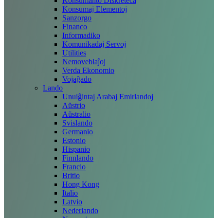
Konsumanto Diskreteca
Konsumaj Elementoj
Sanzorgo
Financo
Informadiko
Komunikadaj Servoj
Utilities
Nemoveblaĵoj
Verda Ekonomio
Vojaĝado
Lando
Unuiĝintaj Arabaj Emirlandoj
Aŭstrio
Aŭstralio
Svislando
Germanio
Estonio
Hispanio
Finnlando
Francio
Britio
Hong Kong
Italio
Latvio
Nederlando