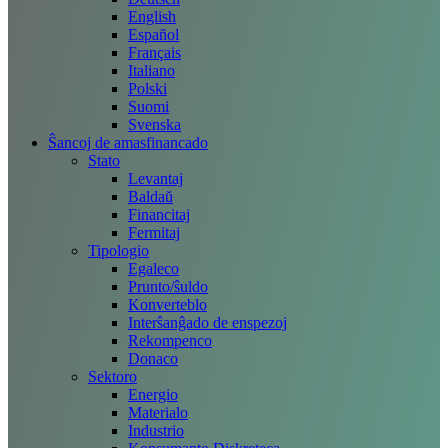
English
Español
Français
Italiano
Polski
Suomi
Svenska
Ŝancoj de amasfinancado
Stato
Levantaj
Baldaŭ
Financitaj
Fermitaj
Tipologio
Egaleco
Prunto/ŝuldo
Konverteblo
Interŝanĝado de enspezoj
Rekompenco
Donaco
Sektoro
Energio
Materialo
Industrio