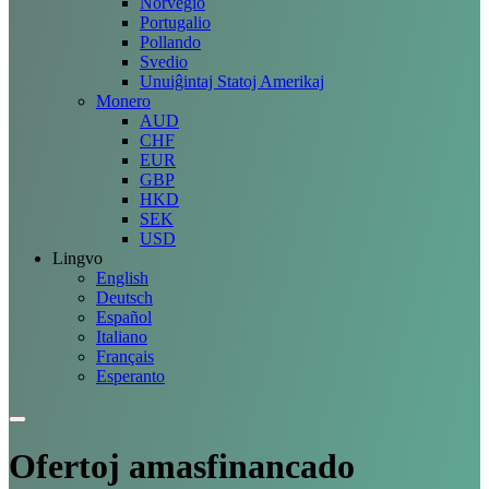
Norvegio
Portugalio
Pollando
Svedio
Unuiĝintaj Statoj Amerikaj
Monero
AUD
CHF
EUR
GBP
HKD
SEK
USD
Lingvo
English
Deutsch
Español
Italiano
Français
Esperanto
Ofertoj
amasfinancado