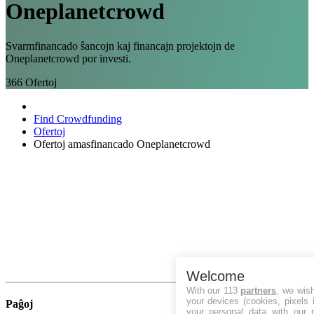
Oneplanetcrowd
Svarmfinancado ŝancojn kaj financajn projektojn de
Oneplanetcrowd por investi.
366
Ofertoj
Find Crowdfunding
Ofertoj
Ofertoj amasfinancado Oneplanetcrowd
Welcome
With our 113
partners
, we wis
your devices (cookies, pixels 
Paĝoj
your personal data with our p