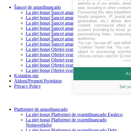
website or in our emails, alre
Ŝancoj de amasfinancado
later, including in other context
Processing this data (identifie
La plej bonaj Ŝancoj amasfinancado levantaj
loyalty programs, IP, postal a
La plej bonaj Ŝancoj amasfinancado Baldaŭ
geolocation, etc.) allows dev
La plej bonaj Ŝancoj amasfinancado financitaj
content, commercial offers
La plej bonaj Ŝancoj amasfinancado Repagita
screens (including by email, p
La plej bonaj Ŝancoj amasfinancado Egaleco
personalising them, measurin
audiences.
La plej bonaj Ŝancoj amasfinancado Prunto/ŝuldo
You can "accept all" and withd
La plej bonaj Ŝancoj amasfinancado Rekompenco
"cookies" footer link
. You can 
La plej bonaj Ofertoj svarmfinancado en CHF
object to processing activit
La plej bonaj Ofertoj svarmfinancado en EUR
choices remain valid for 12 mo
La plej bonaj Ofertoj svarmfinancado en GBP
power
La plej bonaj Ofertoj svarmfinancado en SEK
La plej bonaj Ofertoj svarmfinancado en USD
Ac
Kontaktu nin
Aldoni/Promoti Projekton
Privacy Policy
Set y
Platformoj de amasfinancado
La plej bonaj Platformoj de svarmfinancado Egaleco
La plej bonaj Platformoj de svarmfinancado
Nemoveblaĵoj
La plej bonaj Platformoj de svarmfinancado Debt