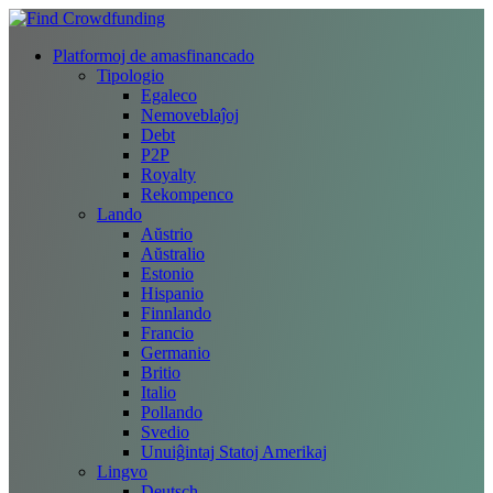
Platformoj de amasfinancado
Tipologio
Egaleco
Nemoveblaĵoj
Debt
P2P
Royalty
Rekompenco
Lando
Aŭstrio
Aŭstralio
Estonio
Hispanio
Finnlando
Francio
Germanio
Britio
Italio
Pollando
Svedio
Unuiĝintaj Statoj Amerikaj
Lingvo
Deutsch