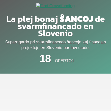
La plej bonaj
ŜANCOJ
de
svarmfinancado en
Slovenio
Superrigardo pri svarmfinancado ŝancojn kaj financajn
projektojn en Slovenio por investado.
18
OFERTOJ