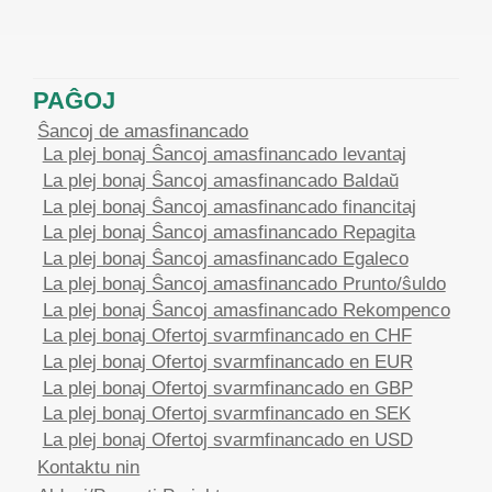
PAĜOJ
Ŝancoj de amasfinancado
La plej bonaj Ŝancoj amasfinancado levantaj
La plej bonaj Ŝancoj amasfinancado Baldaŭ
La plej bonaj Ŝancoj amasfinancado financitaj
La plej bonaj Ŝancoj amasfinancado Repagita
La plej bonaj Ŝancoj amasfinancado Egaleco
La plej bonaj Ŝancoj amasfinancado Prunto/ŝuldo
La plej bonaj Ŝancoj amasfinancado Rekompenco
La plej bonaj Ofertoj svarmfinancado en CHF
La plej bonaj Ofertoj svarmfinancado en EUR
La plej bonaj Ofertoj svarmfinancado en GBP
La plej bonaj Ofertoj svarmfinancado en SEK
La plej bonaj Ofertoj svarmfinancado en USD
Kontaktu nin