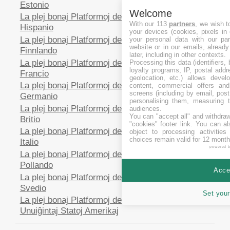
Estonio
Welcome
La plej bonaj Platformoj de svarmfinancado en
With our 113
partners
, we wish t
Hispanio
your devices (cookies, pixels in
La plej bonaj Platformoj de svarmfinancado en
your personal data with our par
website or in our emails, alread
Finnlando
later, including in other contexts.
La plej bonaj Platformoj de svarmfinancado en
Processing this data (identifiers,
loyalty programs, IP, postal add
Francio
geolocation, etc.) allows devel
La plej bonaj Platformoj de svarmfinancado en
content, commercial offers an
screens (including by email, pos
Germanio
personalising them, measuring t
La plej bonaj Platformoj de svarmfinancado en
audiences.
You can "accept all" and withdraw
Britio
"cookies" footer link
. You can al
La plej bonaj Platformoj de svarmfinancado en
object to processing activitie
choices remain valid for 12 month
Italio
powered 
La plej bonaj Platformoj de svarmfinancado en
Pollando
Accep
La plej bonaj Platformoj de svarmfinancado en
Svedio
Set your
La plej bonaj Platformoj de svarmfinancado en
Unuiĝintaj Statoj Amerikaj