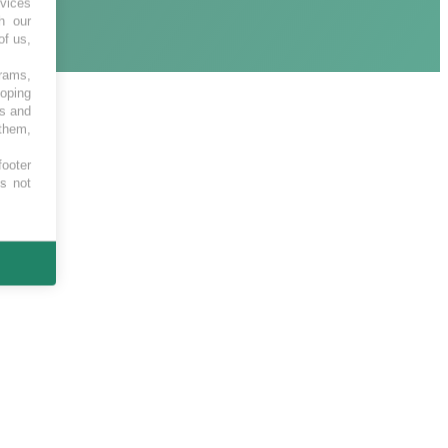
vices
h our
of us,
grams,
loping
es and
 them,
footer
es not