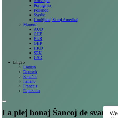
Norvegio
Portugalio
Pollando
Svedio
Unuiĝintaj Statoj Amerikaj
Monero
AUD
CHF
EUR
GBP
HKD
SEK
USD
Lingvo
English
Deutsch
Español
Italiano
Français
Esperanto
La plej bonaj
Ŝancoj
de svarmfi
We