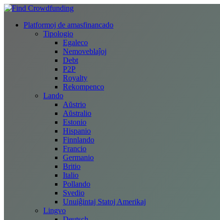
Platformoj de amasfinancado
Tipologio
Egaleco
Nemoveblaĵoj
Debt
P2P
Royalty
Rekompenco
Lando
Aŭstrio
Aŭstralio
Estonio
Hispanio
Finnlando
Francio
Germanio
Britio
Italio
Pollando
Svedio
Unuiĝintaj Statoj Amerikaj
Lingvo
Deutsch