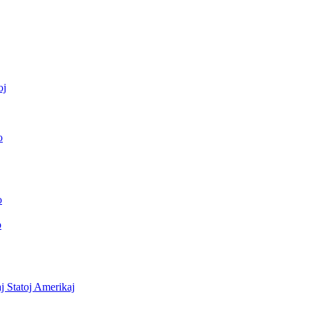
oj
o
o
o
j Statoj Amerikaj