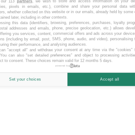
 our 113
partners
, we wish to store and access information on your de
kies, pixels in emails, etc.), combine and share your personal data wit
Malto por investado.
ers, whether collected on this website or in our emails, already held by some 
tained later, including in other contexts.
ssing this data (identifiers, browsing, preferences, purchases, loyalty pro
ostal addresses and emails, phone, precise geolocation, etc.) allows deve
ffering you services, content, commercial offers and ads across your devic
ns (including by email, post, SMS, phone, audio, and video), personalising
ring their performance, and analysing audiences.
an "accept all" and withdraw your consent at any time via the "cookies" 
 You can also "set detailed preferences" and object to processing activiti
ct to consent. These choices remain valid for 12 months 5 days.
powered by
Set your choices
Accept all