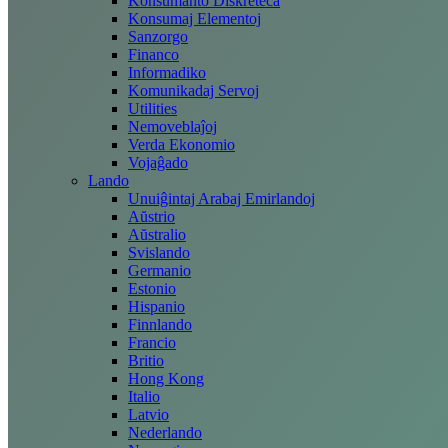
Konsumanto Diskreteca
Konsumaj Elementoj
Sanzorgo
Financo
Informadiko
Komunikadaj Servoj
Utilities
Nemoveblaĵoj
Verda Ekonomio
Vojaĝado
Lando
Unuiĝintaj Arabaj Emirlandoj
Aŭstrio
Aŭstralio
Svislando
Germanio
Estonio
Hispanio
Finnlando
Francio
Britio
Hong Kong
Italio
Latvio
Nederlando