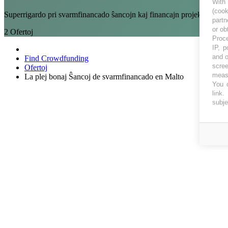
With
(coo
Superrigardo pri svarmfinancado ŝancojn kaj financajn projektojn en 
partn
or ob
2
Ofertoj
Proce
IP, p
and o
Find Crowdfunding
scree
Ofertoj
measu
La plej bonaj Ŝancoj de svarmfinancado en Malto
You c
link
.
subje