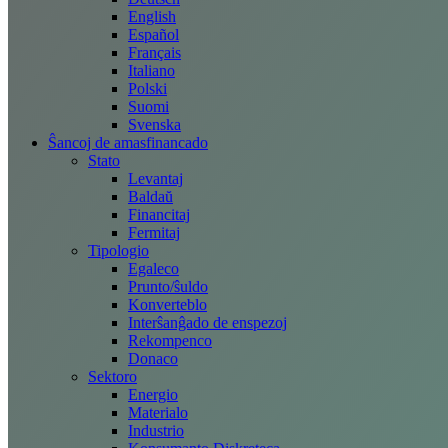
English
Español
Français
Italiano
Polski
Suomi
Svenska
Ŝancoj de amasfinancado
Stato
Levantaj
Baldaŭ
Financitaj
Fermitaj
Tipologio
Egaleco
Prunto/ŝuldo
Konverteblo
Interŝanĝado de enspezoj
Rekompenco
Donaco
Sektoro
Energio
Materialo
Industrio