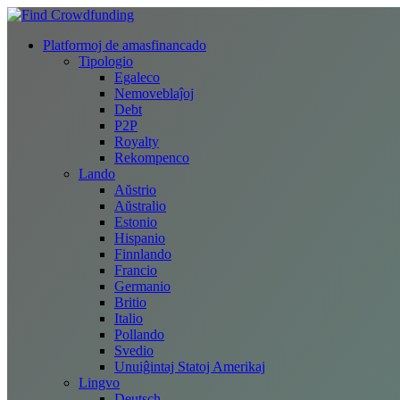
Platformoj de amasfinancado
Tipologio
Egaleco
Nemoveblaĵoj
Debt
P2P
Royalty
Rekompenco
Lando
Aŭstrio
Aŭstralio
Estonio
Hispanio
Finnlando
Francio
Germanio
Britio
Italio
Pollando
Svedio
Unuiĝintaj Statoj Amerikaj
Lingvo
Deutsch