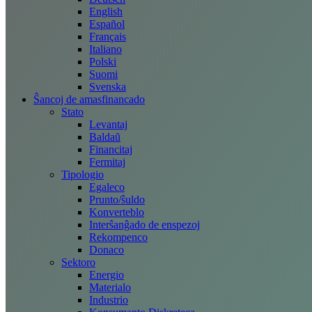
English
Español
Français
Italiano
Polski
Suomi
Svenska
Ŝancoj de amasfinancado
Stato
Levantaj
Baldaŭ
Financitaj
Fermitaj
Tipologio
Egaleco
Prunto/ŝuldo
Konverteblo
Interŝanĝado de enspezoj
Rekompenco
Donaco
Sektoro
Energio
Materialo
Industrio