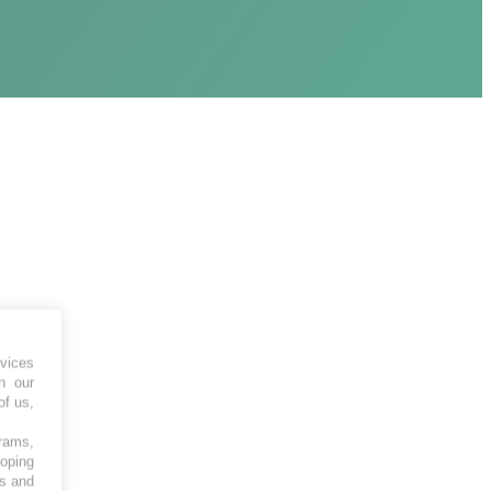
vices
h our
of us,
grams,
loping
es and