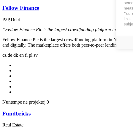
scree
Fellow Finance
measu
You c
link
.
P2P,Debt
subje
“Fellow Finance Plc is the largest crowdfunding platform in Northern 
Fellow Finance Plc is the largest crowdfunding platform in Northern E
and digitally. The marketplace offers both peer-to-peer lending to c
cz
de
dk
en
fi
pl
sv
Nuntempe ne projektoj
0
Fundbricks
Real Estate