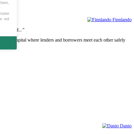
 them,
footer
es not
Finnlando
rmediated...”
mediated capital where lenders and borrowers meet each other safely
Danio