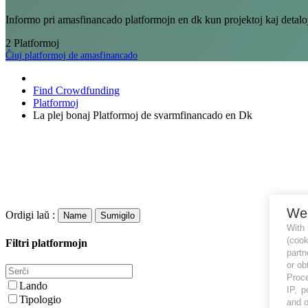
Informo pri amasfinancado platformojn en dk kun projektoj kaj detalo
2
Platformoj
Ĉiuj platformoj de amasfinancado
Find Crowdfunding
Platformoj
La plej bonaj Platformoj de svarmfinancado en Dk
We
Ordigi laŭ :
Name
Sumigilo
With
(coo
Filtri platformojn
partn
or ob
Proce
Lando
IP, p
Tipologio
and o