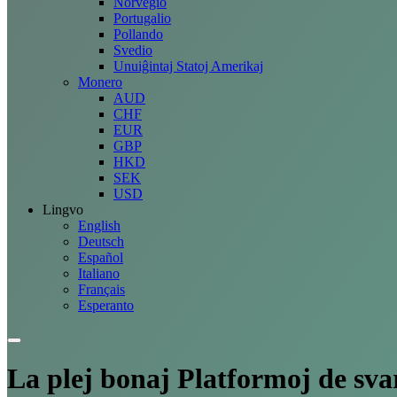
Norvegio
Portugalio
Pollando
Svedio
Unuiĝintaj Statoj Amerikaj
Monero
AUD
CHF
EUR
GBP
HKD
SEK
USD
Lingvo
English
Deutsch
Español
Italiano
Français
Esperanto
La plej bonaj
Platformoj
de sva