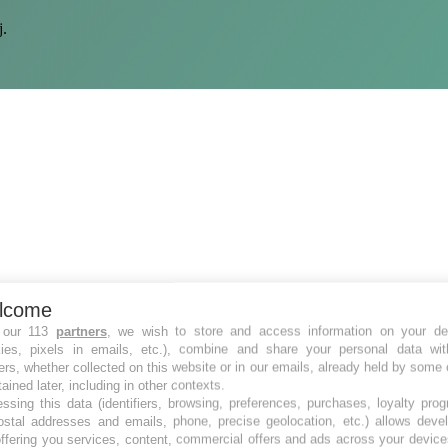
j.
lcome
 our 113
partners
, we wish to store and access information on your de
kies, pixels in emails, etc.), combine and share your personal data wit
ers, whether collected on this website or in our emails, already held by some 
tained later, including in other contexts.
ssing this data (identifiers, browsing, preferences, purchases, loyalty pro
ostal addresses and emails, phone, precise geolocation, etc.) allows deve
ffering you services, content, commercial offers and ads across your devic