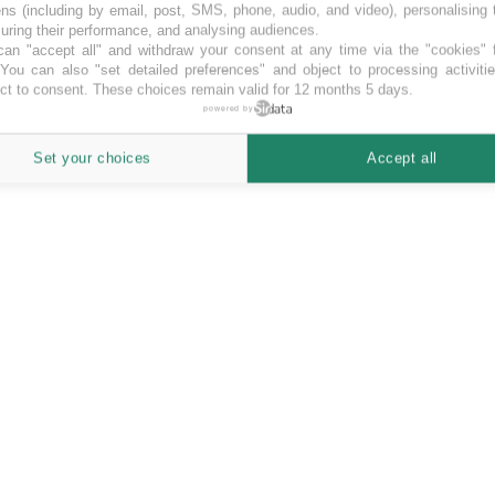
ns (including by email, post, SMS, phone, audio, and video), personalising
ring their performance, and analysing audiences.
an "accept all" and withdraw your consent at any time via the "cookies" 
 You can also "set detailed preferences" and object to processing activiti
ct to consent. These choices remain valid for 12 months 5 days.
Europe and the third largest in the continental Europe in terms of inte
powered by
urope and the third largest in the continental Europe in terms of inter
Set your choices
Accept all
onsumers and loan-based crowdfunding to businesses.