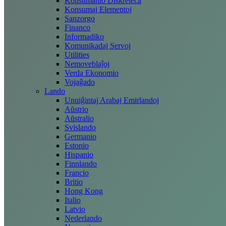
Konsumanto Diskreteca
Konsumaj Elementoj
Sanzorgo
Financo
Informadiko
Komunikadaj Servoj
Utilities
Nemoveblaĵoj
Verda Ekonomio
Vojaĝado
Lando
Unuiĝintaj Arabaj Emirlandoj
Aŭstrio
Aŭstralio
Svislando
Germanio
Estonio
Hispanio
Finnlando
Francio
Britio
Hong Kong
Italio
Latvio
Nederlando