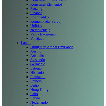
Konsumanto Diskreteca
Konsumaj Elementoj
Sanzorgo
Financo
Informadiko
Komunikadaj Servoj
Utilities
Nemoveblaĵoj
Verda Ekonomio
Vojaĝado
Lando
Unuiĝintaj Arabaj Emirlandoj
Aŭstrio
Aŭstralio
Svislando
Germanio
Estonio
Hispanio
Finnlando
Francio
Britio
Hong Kong
Italio
Latvio
Nederlando