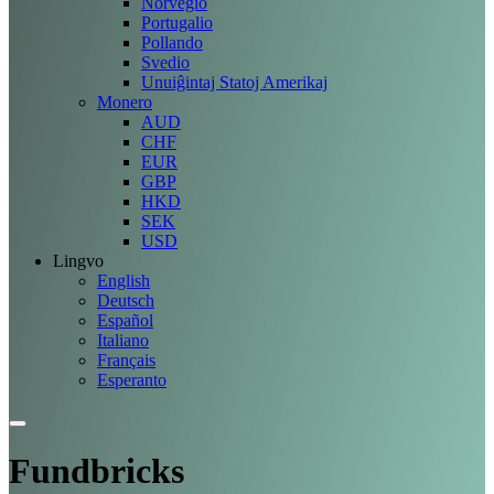
Norvegio
Portugalio
Pollando
Svedio
Unuiĝintaj Statoj Amerikaj
Monero
AUD
CHF
EUR
GBP
HKD
SEK
USD
Lingvo
English
Deutsch
Español
Italiano
Français
Esperanto
Fundbricks