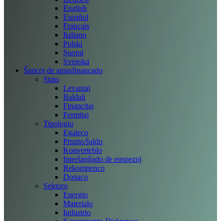
English
Español
Français
Italiano
Polski
Suomi
Svenska
Ŝancoj de amasfinancado
Stato
Levantaj
Baldaŭ
Financitaj
Fermitaj
Tipologio
Egaleco
Prunto/ŝuldo
Konverteblo
Interŝanĝado de enspezoj
Rekompenco
Donaco
Sektoro
Energio
Materialo
Industrio