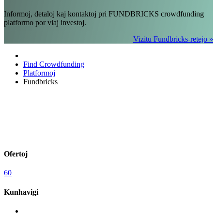
Informoj, detaloj kaj kontaktoj pri FUNDBRICKS crowdfunding
platformo por viaj investoj.
Vizitu Fundbricks-retejo »
Find Crowdfunding
Platformoj
Fundbricks
Ofertoj
60
Kunhavigi