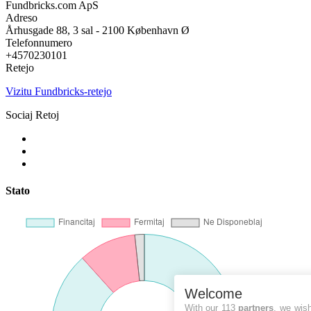
Fundbricks.com ApS
Adreso
Århusgade 88, 3 sal - 2100 København Ø
Telefonnumero
+4570230101
Retejo
Vizitu Fundbricks-retejo
Sociaj Retoj
Stato
Welcome
With our 113
partners
, we wis