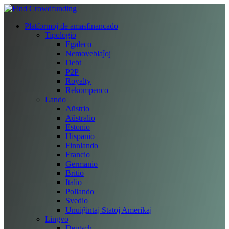
Platformoj de amasfinancado
Tipologio
Egaleco
Nemoveblaĵoj
Debt
P2P
Royalty
Rekompenco
Lando
Aŭstrio
Aŭstralio
Estonio
Hispanio
Finnlando
Francio
Germanio
Britio
Italio
Pollando
Svedio
Unuiĝintaj Statoj Amerikaj
Lingvo
Deutsch