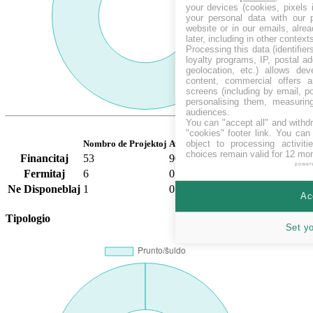
your devices (cookies, pixels 
your personal data with our p
website or in our emails, alre
later, including in other context
Processing this data (identifie
loyalty programs, IP, postal a
geolocation, etc.) allows dev
content, commercial offers
screens (including by email, p
personalising them, measurin
audiences.
You can "accept all" and withd
"cookies" footer link
. You can 
object to processing activit
Nombro de Projektoj
Averaĝa Financado
choices remain valid for 12 mo
Financitaj
53
90.57
%
power
Fermitaj
6
0.00
%
Ne Disponeblaj
1
0.00
%
Ac
Tipologio
Set y