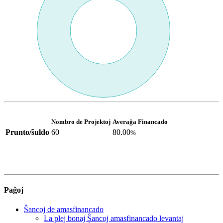
Nombro de Projektoj
Averaĝa Financado
Prunto/ŝuldo
60
80.00
%
Paĝoj
Ŝancoj de amasfinancado
La plej bonaj Ŝancoj amasfinancado levantaj