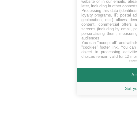
website or in our emails, alre
later, including in other context
Processing this data (identifie
loyalty programs, IP, postal a
geolocation, etc.) allows dev
content, commercial offers
screens (including by email, p
personalising them, measurin
audiences.
You can "accept all" and withd
"cookies" footer link
. You can 
object to processing activit
choices remain valid for 12 mo
power
Ac
Set y