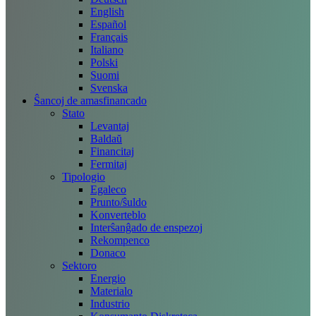
English
Español
Français
Italiano
Polski
Suomi
Svenska
Ŝancoj de amasfinancado
Stato
Levantaj
Baldaŭ
Financitaj
Fermitaj
Tipologio
Egaleco
Prunto/ŝuldo
Konverteblo
Interŝanĝado de enspezoj
Rekompenco
Donaco
Sektoro
Energio
Materialo
Industrio