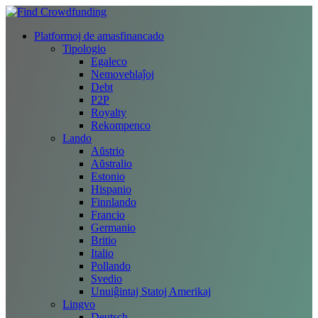
Platformoj de amasfinancado
Tipologio
Egaleco
Nemoveblaĵoj
Debt
P2P
Royalty
Rekompenco
Lando
Aŭstrio
Aŭstralio
Estonio
Hispanio
Finnlando
Francio
Germanio
Britio
Italio
Pollando
Svedio
Unuiĝintaj Statoj Amerikaj
Lingvo
Deutsch