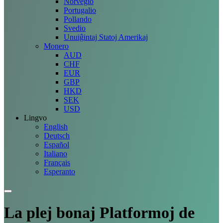
Norvegio
Portugalio
Pollando
Svedio
Unuiĝintaj Statoj Amerikaj
Monero
AUD
CHF
EUR
GBP
HKD
SEK
USD
Lingvo
English
Deutsch
Español
Italiano
Français
Esperanto
La plej bonaj
Platformoj
de