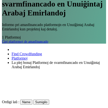
svarmfinancado en Unuiĝintaj
Arabaj Emirlandoj
Informo pri amasfinancado platformojn en Unuiĝintaj Arabaj
Emirlandoj kun projektoj kaj detaloj.
1
Platformoj
Ĉiuj platformoj de amasfinancado
Find Crowdfunding
Platformoj
La plej bonaj Platformoj de svarmfinancado en Unuiĝintaj
Arabaj Emirlandoj
Ordigi laŭ :
Name
Sumigilo