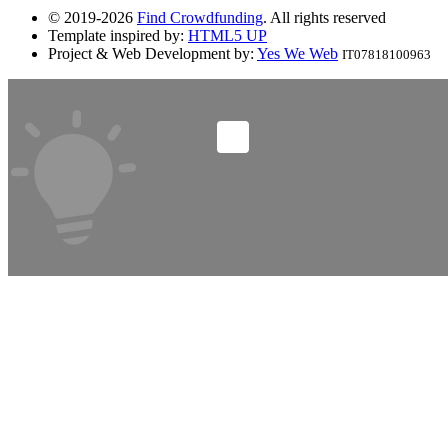
© 2019-2026
Find Crowdfunding
. All rights reserved
Template inspired by:
HTML5 UP
Project & Web Development by:
Yes We Web
IT07818100963