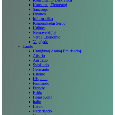
Konsumanto Diskreteca
Konsumaj Elementoj
Sanzorgo
Financo
Informadiko
Komunikadaj Servoj
Utilities
Nemoveblaĵoj
Verda Ekonomio
Vojaĝado
Lando
Unuiĝintaj Arabaj Emirlandoj
Aŭstrio
Aŭstralio
Svislando
Germanio
Estonio
Hispanio
Finnlando
Francio
Britio
Hong Kong
Italio
Latvio
Nederlando