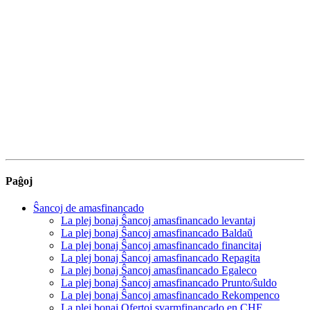
Paĝoj
Ŝancoj de amasfinancado
La plej bonaj Ŝancoj amasfinancado levantaj
La plej bonaj Ŝancoj amasfinancado Baldaŭ
La plej bonaj Ŝancoj amasfinancado financitaj
La plej bonaj Ŝancoj amasfinancado Repagita
La plej bonaj Ŝancoj amasfinancado Egaleco
La plej bonaj Ŝancoj amasfinancado Prunto/ŝuldo
La plej bonaj Ŝancoj amasfinancado Rekompenco
La plej bonaj Ofertoj svarmfinancado en CHF