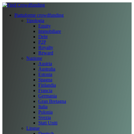
Piattaforme crowdfunding
Tipologia
Equity
Immobiliare
Debt
P2P
Royalty
Reward
Nazione
Austria
Australia
Estonia
Spagna
Finlandia
Francia
Germania
Gran Bretagna
Italia
Polonia
Svezia
Stati Uniti
Lingue
Deutsch