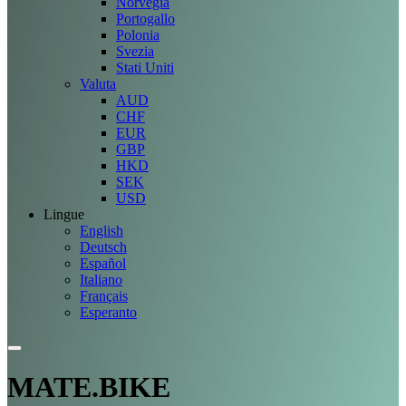
Norvegia
Portogallo
Polonia
Svezia
Stati Uniti
Valuta
AUD
CHF
EUR
GBP
HKD
SEK
USD
Lingue
English
Deutsch
Español
Italiano
Français
Esperanto
MATE.BIKE