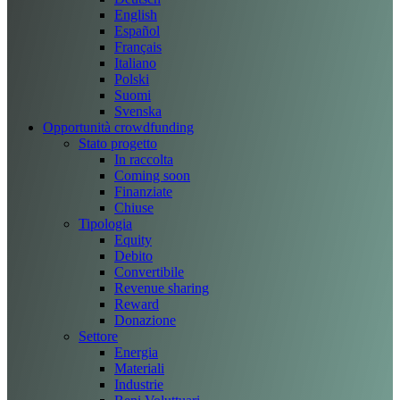
English
Español
Français
Italiano
Polski
Suomi
Svenska
Opportunità crowdfunding
Stato progetto
In raccolta
Coming soon
Finanziate
Chiuse
Tipologia
Equity
Debito
Convertibile
Revenue sharing
Reward
Donazione
Settore
Energia
Materiali
Industrie