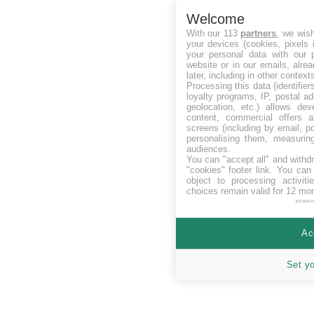
Welcome
With our 113
partners
, we wis
your devices (cookies, pixels 
your personal data with our p
website or in our emails, alre
later, including in other context
Processing this data (identifie
loyalty programs, IP, postal a
geolocation, etc.) allows dev
content, commercial offers
screens (including by email, p
personalising them, measurin
audiences.
You can "accept all" and withd
"cookies" footer link
. You can 
object to processing activit
choices remain valid for 12 mo
power
Ac
Set y