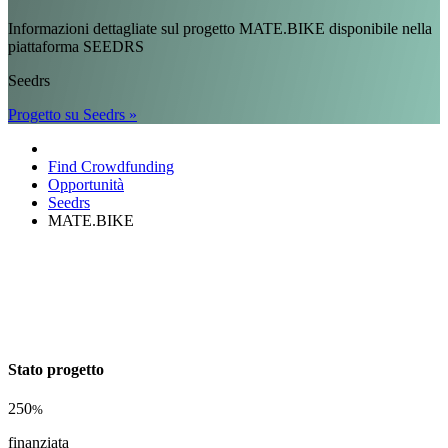
Informazioni dettagliate sul progetto MATE.BIKE disponibile nella
piattaforma SEEDRS
Seedrs
Progetto su Seedrs »
Find Crowdfunding
Opportunità
Seedrs
MATE.BIKE
Stato progetto
250
%
finanziata