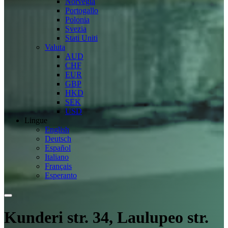
Norvegia
Portogallo
Polonia
Svezia
Stati Uniti
Valuta
AUD
CHF
EUR
GBP
HKD
SEK
USD
Lingue
English
Deutsch
Español
Italiano
Français
Esperanto
Kunderi str. 34, Laulupeo str.