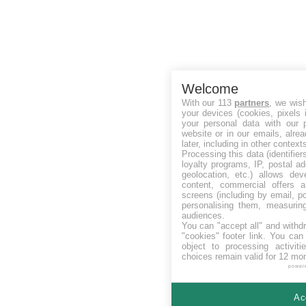
Welcome
With our 113
partners
, we wis
your devices (cookies, pixels 
your personal data with our p
website or in our emails, alre
later, including in other context
Processing this data (identifie
loyalty programs, IP, postal a
geolocation, etc.) allows dev
content, commercial offers
screens (including by email, p
personalising them, measurin
audiences.
You can "accept all" and withd
"cookies" footer link
. You can 
object to processing activit
choices remain valid for 12 mo
power
Ac