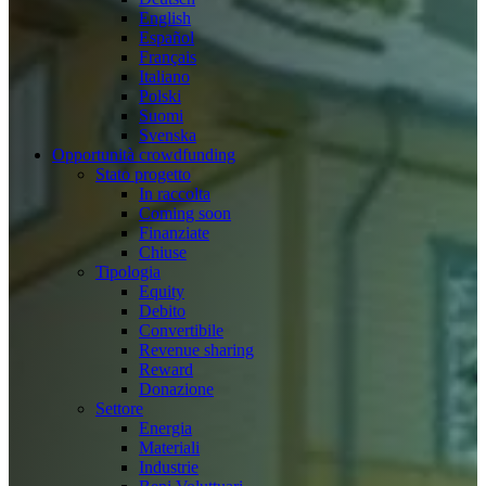
English
Español
Français
Italiano
Polski
Suomi
Svenska
Opportunità crowdfunding
Stato progetto
In raccolta
Coming soon
Finanziate
Chiuse
Tipologia
Equity
Debito
Convertibile
Revenue sharing
Reward
Donazione
Settore
Energia
Materiali
Industrie