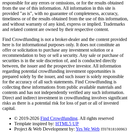
responsible for any errors or omissions, or for the results obtained
from the use of this information. All information in this site is
provided "as is", with no guarantee of completeness, accuracy,
timeliness or of the results obtained from the use of this information,
and without warranty of any kind, express or implied. Trademarks
and related content are owned by their respective content.
Find Crowdfunding is not a broker-dealer and the content provided
here is for informational purposes only. It does not constitute an
offer or solicitation to purchase any investment solution or a
recommendation to buy or sell a security. Any sale or purchase of
securities is in the sole discretion of, and is conducted directly
between, the issuer and the prospective investor. All information
regarding potential crowdfunding investment opportunities is
prepared solely by the issuer, and such issuer is solely responsible
for the accuracy of all such statements. Find Crowdfunding is
collecting these informations from public available materials and
contents and has not independently verified any such information.
Direct and indirect investment in crowdfunding involves significant
risks as there is a potential risk for loss of part or all of invested
capital.
© 2019-2026
Find Crowdfunding
. All rights reserved
Template inspired by:
HTML5 UP
Project & Web Development by:
Yes We Web
IT07818100963