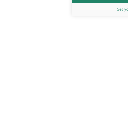
Set y