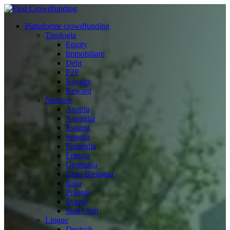
Piattaforme crowdfunding
Tipologia
Equity
Immobiliare
Debt
P2P
Royalty
Reward
Nazione
Austria
Australia
Estonia
Spagna
Finlandia
Francia
Germania
Gran Bretagna
Italia
Polonia
Svezia
Stati Uniti
Lingue
Deutsch