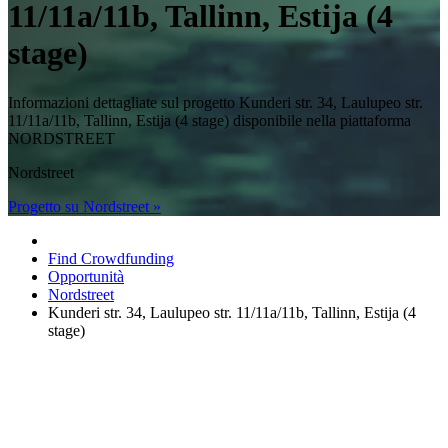
11/11a/11b, Tallinn, Estija (4
stage)
Informazioni dettagliate sul progetto Kunderi str. 34, Laulupeo str.
11/11a/11b, Tallinn, Estija (4 stage) disponibile nella piattaforma
NORDSTREET
Nordstreet
Progetto su Nordstreet »
Find Crowdfunding
Opportunità
Nordstreet
Kunderi str. 34, Laulupeo str. 11/11a/11b, Tallinn, Estija (4
stage)