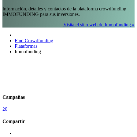
Información, detalles y contactos de la plataforma crowdfunding
IMMOFUNDING para sus inversiones.
Visita el sitio web de Immofunding »
Find Crowdfunding
Plataformas
Immofunding
Campañas
20
Compartir