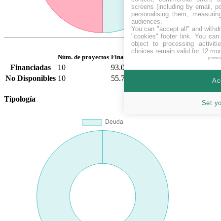
screens (including by email, p
personalising them, measurin
audiences.
You can "accept all" and withd
"cookies" footer link
. You can 
object to processing activit
choices remain valid for 12 mo
Núm. de proyectos
Financiación media
power
Financiadas
10
93.00
%
No Disponibles
10
55.70
%
Ac
Tipología
Set y