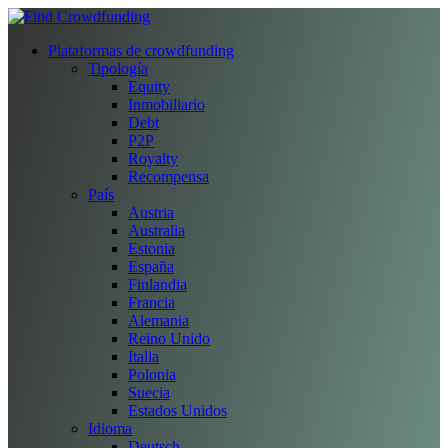
Plataformas de crowdfunding
Tipología
Equity
Inmobiliario
Debt
P2P
Royalty
Recompensa
País
Austria
Australia
Estonia
España
Finlandia
Francia
Alemania
Reino Unido
Italia
Polonia
Suecia
Estados Unidos
Idioma
Deutsch