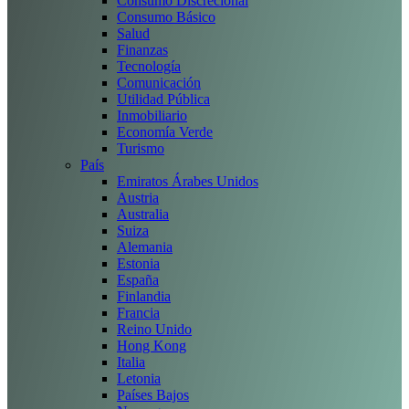
Consumo Discrecional
Consumo Básico
Salud
Finanzas
Tecnología
Comunicación
Utilidad Pública
Inmobiliario
Economía Verde
Turismo
País
Emiratos Árabes Unidos
Austria
Australia
Suiza
Alemania
Estonia
España
Finlandia
Francia
Reino Unido
Hong Kong
Italia
Letonia
Países Bajos