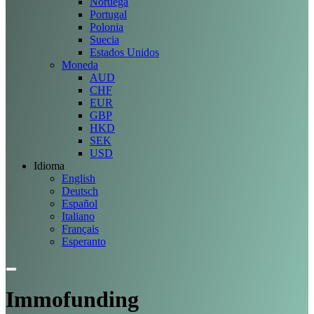
Noruega
Portugal
Polonia
Suecia
Estados Unidos
Moneda
AUD
CHF
EUR
GBP
HKD
SEK
USD
Idioma
English
Deutsch
Español
Italiano
Français
Esperanto
Immofunding