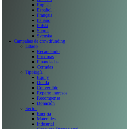
English
Español
Français
Italiano
Polski
Suomi
Svenska
Campañas de crowdfunding
Estado
Recaudando
Próximas
Financiadas
Cerradas
Tipología
Equity
Deuda
Convertible
Reparto ingresos
Recompensa
Donación
Sector
Energía
Materiales
Industrial