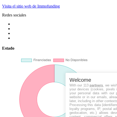
Visita el sitio web de Immofunding
Redes sociales
Estado
Welcome
With our 113
partners
, we wis
your devices (cookies, pixels 
your personal data with our p
website or in our emails, alre
later, including in other context
Processing this data (identifie
loyalty programs, IP, postal a
geolocation, etc.) allows dev
content, commercial offers