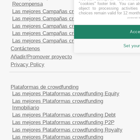
Recompensa
"cookies" footer link
. You can al
object to processing activitie
Las mejores Campañas crowdfunding en CHF
choices remain valid for 12 month
Las mejores Campañas crowdfunding en EUR
powered 
Las mejores Campañas crowdfunding en GBP
Accep
Las mejores Campañas crowdfunding en SEK
Las mejores Campañas crowdfunding en USD
Set your
Contáctenos
Añadir/Promover proyecto
Privacy Policy
Plataformas de crowdfunding
Las mejores Plataformas crowdfunding Equity
Las mejores Plataformas crowdfunding
Inmobiliario
Las mejores Plataformas crowdfunding Debt
Las mejores Plataformas crowdfunding P2P
Las mejores Plataformas crowdfunding Royalty
Las mejores Plataformas crowdfunding