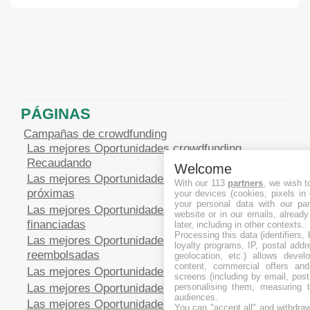
PÁGINAS
Campañas de crowdfunding
Las mejores Oportunidades crowdfunding
Recaudando
Welcome
Las mejores Oportunidades crowdfunding
With our 113
partners
, we wish t
próximas
your devices (cookies, pixels in
your personal data with our par
Las mejores Oportunidades crowdfunding
website or in our emails, alread
financiadas
later, including in other contexts.
Processing this data (identifiers,
Las mejores Oportunidades crowdfunding
loyalty programs, IP, postal add
reembolsadas
geolocation, etc.) allows devel
content, commercial offers an
Las mejores Oportunidades crowdfunding Equity
screens (including by email, pos
Las mejores Oportunidades crowdfunding Deuda
personalising them, measuring t
audiences.
Las mejores Oportunidades crowdfunding
You can "accept all" and withdraw