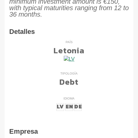
minimum investment amount is €150,
with typical maturities ranging from 12 to
36 months.
Detalles
PAÍS
Letonia
TIPOLOGÍA
Debt
IDIOMA
LV
EN
DE
Empresa