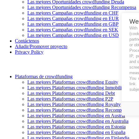
Las mejores Oportunidades crowdfunding Deuda
Las mejores Oportunidades crowdfunding Recompensa
Las mejores Campañas crowdfunding en CHF
Las mejores Campañas crowdfunding en EUR
We
Las mejores Campañas crowdfunding en GBP
With
Las mejores Campañas crowdfunding en SEK
(coo
Las mejores Campañas crowdfunding en USD
partn
Contáctenos
or ob
Añadir/Promover proyecto
Proce
Privacy Policy
IP, p
and o
scree
measu
Plataformas de crowdfunding
You c
Las mejores Plataformas crowdfunding Equity
link
.
Las mejores Plataformas crowdfunding Inmobiliario
subje
Las mejores Plataformas crowdfunding Debt
Las mejores Plataformas crowdfunding P2P
Las mejores Plataformas crowdfunding Royalty
Las mejores Plataformas crowdfunding Recompensa
Las mejores Plataformas crowdfunding en Austria
Las mejores Plataformas crowdfunding en Australia
Las mejores Plataformas crowdfunding en Estonia
Las mejores Plataformas crowdfunding en España
Las mejores Plataformas crowdfunding en Finlandia