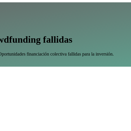
dfunding fallidas
ortunidades financiación colectiva fallidas para la inversión.