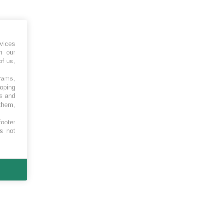
vices
h our
of us,
grams,
loping
es and
 them,
footer
es not