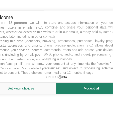
lcome
 our 113
partners
, we wish to store and access information on your de
kies, pixels in emails, etc.), combine and share your personal data wit
ers, whether collected on this website or in our emails, already held by some 
tained later, including in other contexts.
ssing this data (identifiers, browsing, preferences, purchases, loyalty pro
ostal addresses and emails, phone, precise geolocation, etc.) allows deve
ffering you services, content, commercial offers and ads across your devic
ns (including by email, post, SMS, phone, audio, and video), personalising
ring their performance, and analysing audiences.
an "accept all" and withdraw your consent at any time via the "cookies" 
 You can also "set detailed preferences" and object to processing activiti
ct to consent. These choices remain valid for 12 months 5 days.
powered by
Set your choices
Accept all