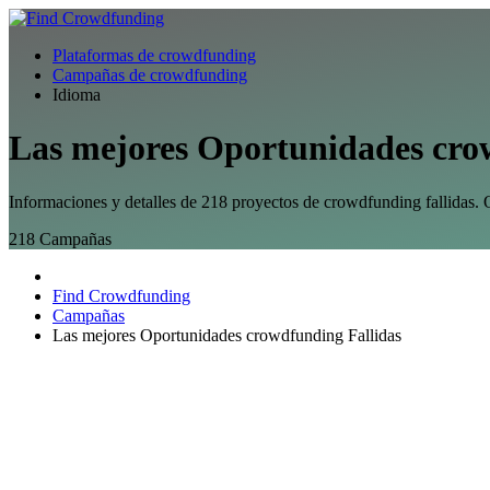
Plataformas de crowdfunding
Campañas de crowdfunding
Idioma
Las mejores
Oportunidades
crow
Informaciones y detalles de 218 proyectos de crowdfunding fallidas. Op
218
Campañas
Find Crowdfunding
Campañas
Las mejores Oportunidades crowdfunding Fallidas