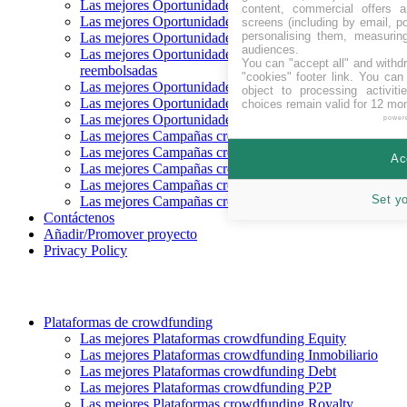
Las mejores Oportunidades crowdfunding Recaudando
content, commercial offers
Las mejores Oportunidades crowdfunding próximas
screens (including by email, p
personalising them, measurin
Las mejores Oportunidades crowdfunding financiadas
audiences.
Las mejores Oportunidades crowdfunding
You can "accept all" and withd
reembolsadas
"cookies" footer link
. You can 
Las mejores Oportunidades crowdfunding Equity
object to processing activit
Las mejores Oportunidades crowdfunding Deuda
choices remain valid for 12 mo
Las mejores Oportunidades crowdfunding Recompensa
power
Las mejores Campañas crowdfunding en CHF
Las mejores Campañas crowdfunding en EUR
Ac
Las mejores Campañas crowdfunding en GBP
Las mejores Campañas crowdfunding en SEK
Set y
Las mejores Campañas crowdfunding en USD
Contáctenos
Añadir/Promover proyecto
Privacy Policy
Plataformas de crowdfunding
Las mejores Plataformas crowdfunding Equity
Las mejores Plataformas crowdfunding Inmobiliario
Las mejores Plataformas crowdfunding Debt
Las mejores Plataformas crowdfunding P2P
Las mejores Plataformas crowdfunding Royalty