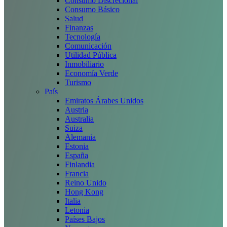
Consumo Discrecional
Consumo Básico
Salud
Finanzas
Tecnología
Comunicación
Utilidad Pública
Inmobiliario
Economía Verde
Turismo
País
Emiratos Árabes Unidos
Austria
Australia
Suiza
Alemania
Estonia
España
Finlandia
Francia
Reino Unido
Hong Kong
Italia
Letonia
Países Bajos