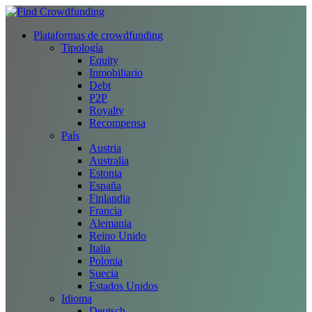
Plataformas de crowdfunding
Tipología
Equity
Inmobiliario
Debt
P2P
Royalty
Recompensa
País
Austria
Australia
Estonia
España
Finlandia
Francia
Alemania
Reino Unido
Italia
Polonia
Suecia
Estados Unidos
Idioma
Deutsch