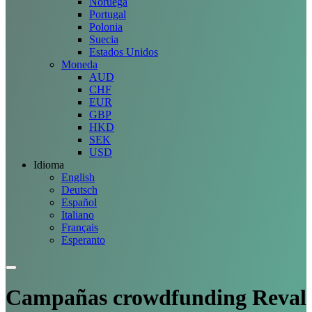
Noruega
Portugal
Polonia
Suecia
Estados Unidos
Moneda
AUD
CHF
EUR
GBP
HKD
SEK
USD
Idioma
English
Deutsch
Español
Italiano
Français
Esperanto
Campañas
crowdfunding Reval