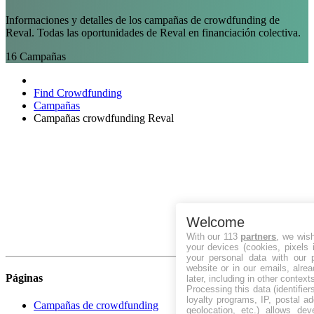
Informaciones y detalles de los campañas de crowdfunding de
Reval. Todas las oportunidades de Reval en financiación colectiva.
16
Campañas
Find Crowdfunding
Campañas
Campañas crowdfunding Reval
Welcome
With our 113
partners
, we wis
your devices (cookies, pixels 
your personal data with our p
website or in our emails, alre
Páginas
later, including in other context
Processing this data (identifie
loyalty programs, IP, postal a
Campañas de crowdfunding
geolocation, etc.) allows dev