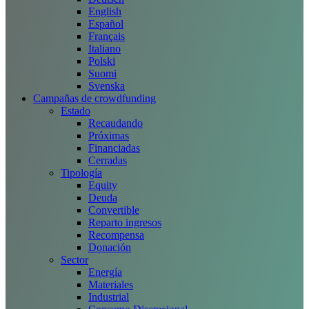
English
Español
Français
Italiano
Polski
Suomi
Svenska
Campañas de crowdfunding
Estado
Recaudando
Próximas
Financiadas
Cerradas
Tipología
Equity
Deuda
Convertible
Reparto ingresos
Recompensa
Donación
Sector
Energía
Materiales
Industrial