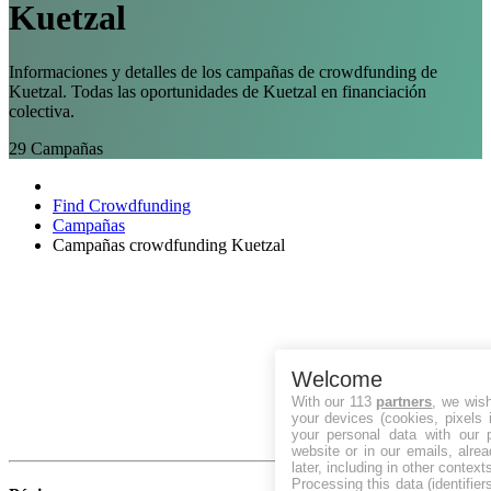
Kuetzal
Informaciones y detalles de los campañas de crowdfunding de
Kuetzal. Todas las oportunidades de Kuetzal en financiación
colectiva.
29
Campañas
Find Crowdfunding
Campañas
Campañas crowdfunding Kuetzal
Welcome
With our 113
partners
, we wis
your devices (cookies, pixels 
your personal data with our p
website or in our emails, alre
later, including in other context
Processing this data (identifie