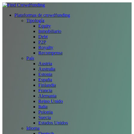
Plataformas de crowdfunding
Tipología
Equity
Inmobiliario
Debt
P2P
Royalty
Recompensa
País
Austria
Australia
Estonia
España
Finlandia
Francia
Alemania
Reino Unido
Italia
Polonia
Suecia
Estados Unidos
Idioma
Deutsch