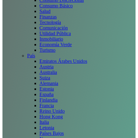
Consumo Discrecional
Consumo Básico
Salud
Finanzas
Tecnología
Comunicación
Utilidad Pública
Inmobiliario
Economía Verde
Turismo
País
Emiratos Árabes Unidos
Austria
Australia
Suiza
Alemania
Estonia
España
Finlandia
Francia
Reino Unido
Hong Kong
Italia
Letonia
Países Bajos