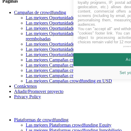
Páginas
loyalty programs, IP, postal a
geolocation, etc.) allows dev
content, commercial offers
Campañas de crowdfunding
screens (including by email, p
Las mejores Oportunidades crowdfunding Recaudando
personalising them, measurin
Las mejores Oportunidades crowdfunding próximas
audiences.
Las mejores Oportunidades crowdfunding financiadas
You can "accept all" and withd
"cookies" footer link
. You can 
Las mejores Oportunidades crowdfunding
object to processing activit
reembolsadas
choices remain valid for 12 mo
Las mejores Oportunidades crowdfunding Equity
power
Las mejores Oportunidades crowdfunding Deuda
Las mejores Oportunidades crowdfunding Recompensa
Ac
Las mejores Campañas crowdfunding en CHF
Las mejores Campañas crowdfunding en EUR
Las mejores Campañas crowdfunding en GBP
Set y
Las mejores Campañas crowdfunding en SEK
Las mejores Campañas crowdfunding en USD
Contáctenos
Añadir/Promover proyecto
Privacy Policy
Plataformas de crowdfunding
Las mejores Plataformas crowdfunding Equity
Las mejores Plataformas crowdfunding Inmobiliario