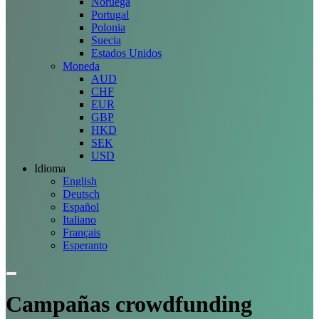
Noruega
Portugal
Polonia
Suecia
Estados Unidos
Moneda
AUD
CHF
EUR
GBP
HKD
SEK
USD
Idioma
English
Deutsch
Español
Italiano
Français
Esperanto
Campañas
crowdfunding