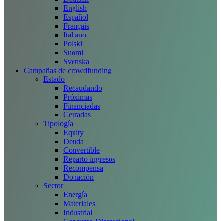
English
Español
Français
Italiano
Polski
Suomi
Svenska
Campañas de crowdfunding
Estado
Recaudando
Próximas
Financiadas
Cerradas
Tipología
Equity
Deuda
Convertible
Reparto ingresos
Recompensa
Donación
Sector
Energía
Materiales
Industrial