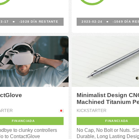
03-17
■
-1028
DÍA RESTANTE
2023-02-24
■
-1049
DÍA RE
ctGlove
Minimalist Design CN
Machined Titanium P
Pocket EDC Pen
ARTER
KICKSTARTER
FINANCIADA
FINANCIADA
dbye to clunky controllers
No Cap, No Bolt or Nuts. Si
lo to ContactGlove
Durable, Long Lasting Des