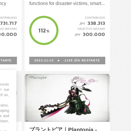
ncy
functions for disaster victims, smart...
ONTRIBUIDO
CONTRIBUIDO
.731.717
338.313
JPY
112
IVO MÁXIMO
OBJETIVO MÁXIMO
%
00.000
300.000
JPY
STANTE
2022-11-10
■
-1155
DÍA RESTANTE
vices
h our
of us,
grams,
loping
es and
 them,
ers-
プラントピア｜Plantopia -