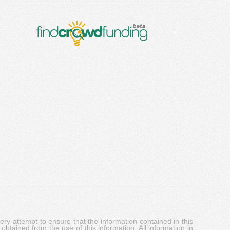
y attempt to ensure that the information contained in this
obtained from the use of this information. All information in