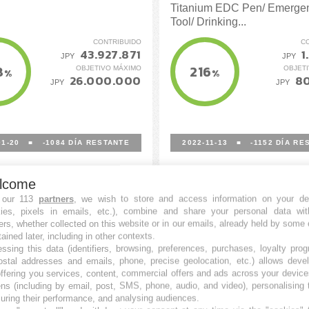
Titanium EDC Pen/ Emerge
Tool/ Drinking...
CONTRIBUIDO
C
43.927.871
1
JPY
JPY
8
216
OBJETIVO MÁXIMO
OBJET
%
%
26.000.000
8
JPY
JPY
01-20
■
-1084
DÍA RESTANTE
2022-11-13
■
-1152
DÍA RE
lcome
 our 113
partners
, we wish to store and access information on your de
kies, pixels in emails, etc.), combine and share your personal data wit
ers, whether collected on this website or in our emails, already held by some 
tained later, including in other contexts.
ssing this data (identifiers, browsing, preferences, purchases, loyalty pro
ostal addresses and emails, phone, precise geolocation, etc.) allows deve
ffering you services, content, commercial offers and ads across your devic
ns (including by email, post, SMS, phone, audio, and video), personalising
ring their performance, and analysing audiences.
i Forged Scissors |
Japanese TABI Sneak