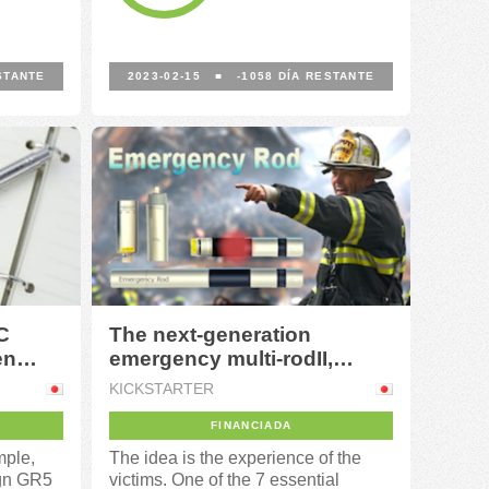
STANTE
2023-02-15
■
-1058
DÍA RESTANTE
C
The next-generation
en
emergency multi-rodII,
never before seen
KICKSTARTER
FINANCIADA
mple,
The idea is the experience of the
ign GR5
victims. One of the 7 essential