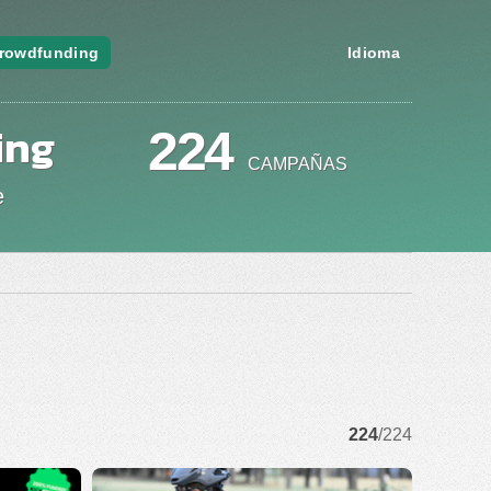
rowdfunding
Idioma
ing
224
CAMPAÑAS
e
224
/224