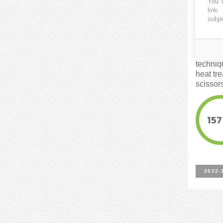
You c
Beaut
link
.
profe
subje
KICKST
Using s
techniq
heat tre
scissors
157
2022-