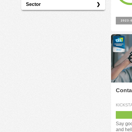
Sector
Kickstarter
Recompensa
Comunicación
2023-
Consumo Básico
Consumo Discrecional
Economía Verde
Industrial
Tecnología
Turismo
Conta
KICKST
Say goo
and hel