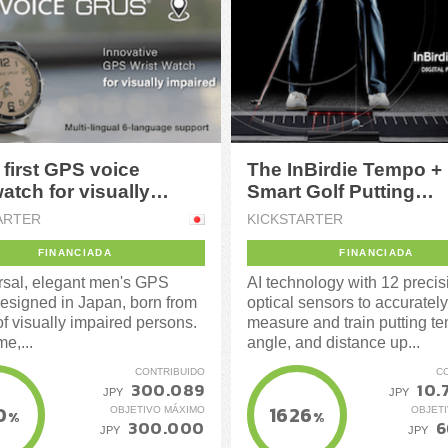
 first GPS voice
The InBirdie Tempo + 
atch for visually
Smart Golf Putting
red
Simulator
ARTER
KICKSTARTER
FINANCIADA
FINANCIADA
rsal, elegant men's GPS
AI technology with 12 precis
esigned in Japan, born from
optical sensors to accurately
of visually impaired persons.
measure and train putting t
me,...
angle, and distance up...
CONTRIBUIDO
C
300.089
10.
JPY
JPY
0
1626
OBJETIVO MÁXIMO
OBJET
%
%
300.000
6
JPY
JPY