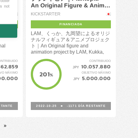
footer
An Original Figure & Anime
es not
Project
KICKSTARTER
FINANCIADA
LAM、くっか、九岡望によるオリジ
ナルフィギュア＆アニメプロジェク
nal
ト｜An Original figure and
animation project by LAM, Kukka,
and Nozomu Kuoka
ONTRIBUIDO
CONTRIBUIDO
862.859
10.057.880
JPY
201
IVO MÁXIMO
OBJETIVO MÁXIMO
%
00.000
5.000.000
JPY
STANTE
2022-10-25
■
-1171
DÍA RESTANTE
»