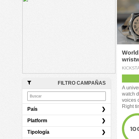
World
wristw
impai
KICKST
FILTRO CAMPAÑAS
A unive
watch d
voices 
Right ti
País
Platform
Japón
10
Tipología
Indiegogo