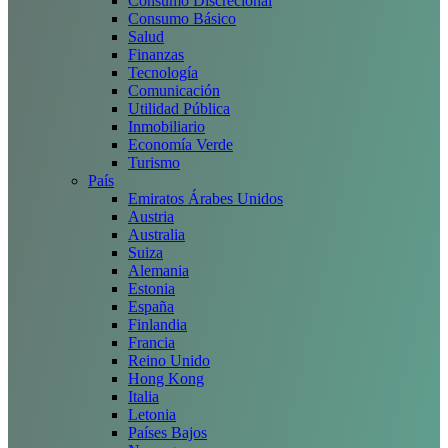
Consumo Discrecional
Consumo Básico
Salud
Finanzas
Tecnología
Comunicación
Utilidad Pública
Inmobiliario
Economía Verde
Turismo
País
Emiratos Árabes Unidos
Austria
Australia
Suiza
Alemania
Estonia
España
Finlandia
Francia
Reino Unido
Hong Kong
Italia
Letonia
Países Bajos