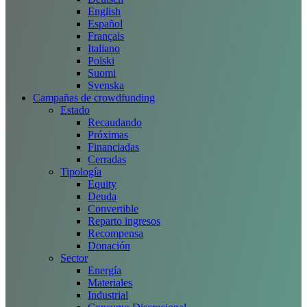
English
Español
Français
Italiano
Polski
Suomi
Svenska
Campañas de crowdfunding
Estado
Recaudando
Próximas
Financiadas
Cerradas
Tipología
Equity
Deuda
Convertible
Reparto ingresos
Recompensa
Donación
Sector
Energía
Materiales
Industrial