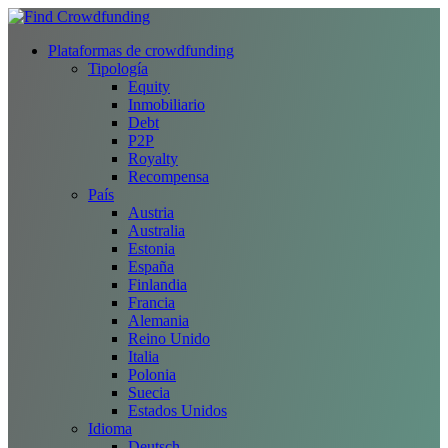
Plataformas de crowdfunding
Tipología
Equity
Inmobiliario
Debt
P2P
Royalty
Recompensa
País
Austria
Australia
Estonia
España
Finlandia
Francia
Alemania
Reino Unido
Italia
Polonia
Suecia
Estados Unidos
Idioma
Deutsch