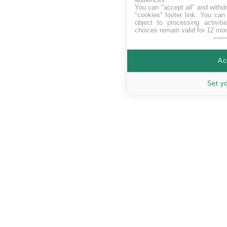
You can "accept all" and withd
"cookies" footer link
. You can 
object to processing activit
choices remain valid for 12 mo
power
Ac
Set y