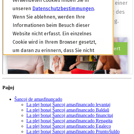
Paĝoj
Ŝancoj de amasfinancado
La plej bonaj Ŝancoj amasfinancado levantaj
La plej bonaj Ŝancoj amasfinancado Baldaŭ
La plej bonaj Ŝancoj amasfinancado financitaj
La plej bonaj Ŝancoj amasfinancado Repagita
La plej bonaj Ŝancoj amasfinancado Egaleco
La plej bonaj Ŝancoj amasfinancado Prunto/ŝuldo