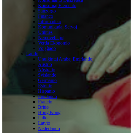
Konsumanto Diskreteca
Konsumaj Elementoj
Sanzorgo
Financo
Informadiko
Komunikadaj Servoj
Utilities
Nemoveblaĵoj
Verda Ekonomio
Vojaĝado
Lando
Unuiĝintaj Arabaj Emirlandoj
Aŭstrio
Aŭstralio
Svislando
Germanio
Estonio
Hispanio
Finnlando
Francio
Britio
Hong Kong
Italio
Latvio
Nederlando