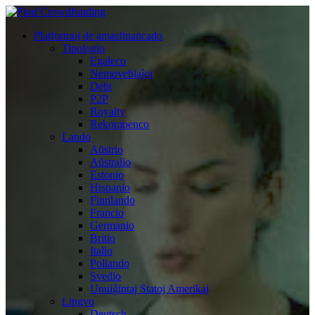
Platformoj de amasfinancado
Tipologio
Egaleco
Nemoveblaĵoj
Debt
P2P
Royalty
Rekompenco
Lando
Aŭstrio
Aŭstralio
Estonio
Hispanio
Finnlando
Francio
Germanio
Britio
Italio
Pollando
Svedio
Unuiĝintaj Statoj Amerikaj
Lingvo
Deutsch