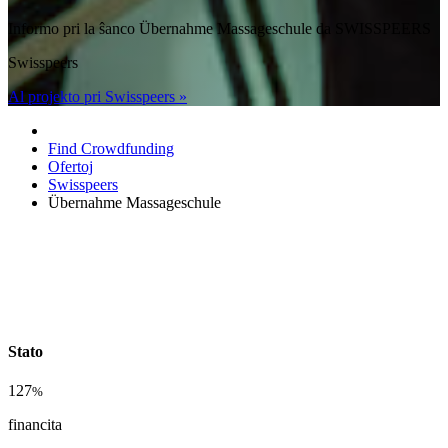
Informo pri la ŝanco Übernahme Massageschule da SWISSPEERS
Swisspeers
Al projekto pri Swisspeers »
Find Crowdfunding
Ofertoj
Swisspeers
Übernahme Massageschule
Stato
127
%
financita