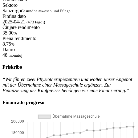
Sektoro
Sanzorgo
Gesundheitswesen und Pflege
Finfina dato
2025-04-21
(473 tagoj)
Ĉiujare rendimento
35.00
%
Plena rendimento
8.75
%
Daŭro
48
monatoj
Priskribo
“Wir führen zwei Physiotherapiezentren und wollen unser Angebot
mit der Übernahme einer Massageschule ergänzen. Zur
Finanzierung des Kaufpreises benötigen wir eine Finanzierung.”
Financado progreso