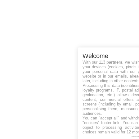
Welcome
With our 113
partners
, we wis
your devices (cookies, pixels 
your personal data with our p
website or in our emails, alre
later, including in other context
Processing this data (identifie
loyalty programs, IP, postal a
geolocation, etc.) allows dev
content, commercial offers
screens (including by email, p
personalising them, measurin
audiences.
You can "accept all" and withd
"cookies" footer link
. You can 
object to processing activit
choices remain valid for 12 mo
power