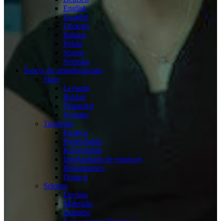
English
Español
Français
Italiano
Polski
Suomi
Svenska
Ŝancoj de amasfinancado
Stato
Levantaj
Baldaŭ
Financitaj
Fermitaj
Tipologio
Egaleco
Prunto/ŝuldo
Konverteblo
Interŝanĝado de enspezoj
Rekompenco
Donaco
Sektoro
Energio
Materialo
Industrio