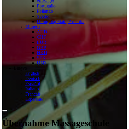
Norvegio
Portugalio
Pollando
Svedio
Unuiĝintaj Statoj Amerikaj
Monero
AUD
CHF
EUR
GBP
HKD
SEK
USD
Lingvo
English
Deutsch
Español
Italiano
Français
Esperanto
Übernahme Massageschule