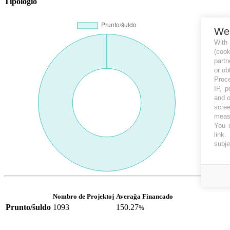
Tipologio
We
With
(coo
partn
or ob
Proce
IP, p
and o
scree
measu
You c
link
.
subje
Nombro de Projektoj
Averaĝa Financado
Prunto/ŝuldo
1093
150.27
%