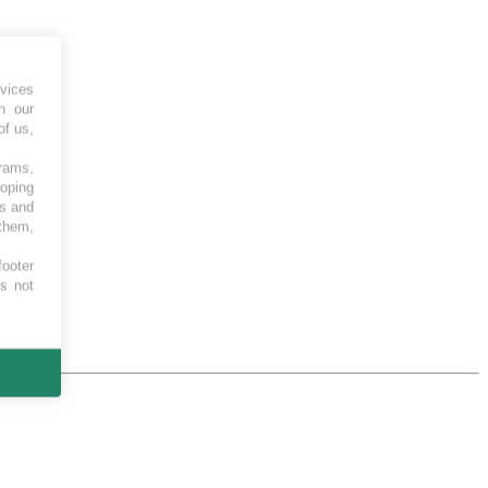
vices
h our
of us,
grams,
loping
es and
 them,
footer
es not