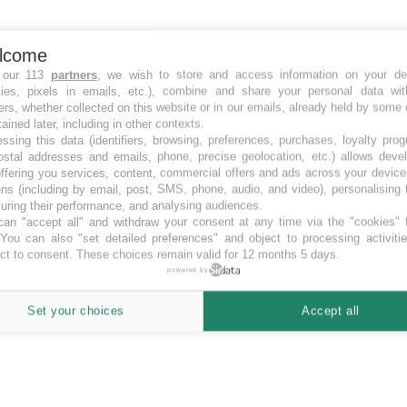
lcome
 our 113
partners
, we wish to store and access information on your de
kies, pixels in emails, etc.), combine and share your personal data wit
ers, whether collected on this website or in our emails, already held by some 
tained later, including in other contexts.
ssing this data (identifiers, browsing, preferences, purchases, loyalty pro
ostal addresses and emails, phone, precise geolocation, etc.) allows deve
ffering you services, content, commercial offers and ads across your devic
ns (including by email, post, SMS, phone, audio, and video), personalising
ring their performance, and analysing audiences.
an "accept all" and withdraw your consent at any time via the "cookies" 
 You can also "set detailed preferences" and object to processing activiti
ct to consent. These choices remain valid for 12 months 5 days.
powered by
Set your choices
Accept all