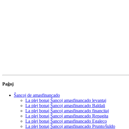
Paĝoj
Ŝancoj de amasfinancado
La plej bonaj Ŝancoj amasfinancado levantaj
La plej bonaj Ŝancoj amasfinancado Baldaŭ
La plej bonaj Ŝancoj amasfinancado financitaj
La plej bonaj Ŝancoj amasfinancado Repagita
La plej bonaj Ŝancoj amasfinancado Egaleco
La plej bonaj Ŝancoj amasfinancado Prunto/ŝuldo