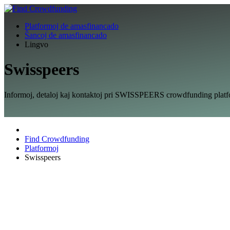
Platformoj de amasfinancado
Ŝancoj de amasfinancado
Lingvo
Swisspeers
Informoj, detaloj kaj kontaktoj pri SWISSPEERS crowdfunding platfo
Find Crowdfunding
Platformoj
Swisspeers