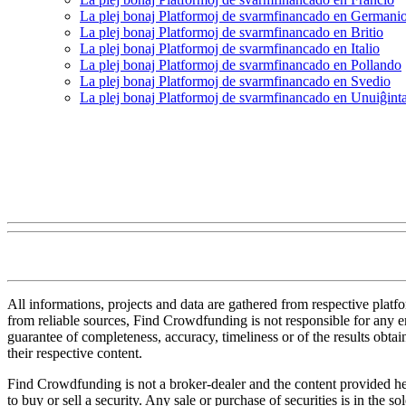
La plej bonaj Platformoj de svarmfinancado en Germani
La plej bonaj Platformoj de svarmfinancado en Britio
La plej bonaj Platformoj de svarmfinancado en Italio
La plej bonaj Platformoj de svarmfinancado en Pollando
La plej bonaj Platformoj de svarmfinancado en Svedio
La plej bonaj Platformoj de svarmfinancado en Unuiĝinta
All informations, projects and data are gathered from respective plat
from reliable sources, Find Crowdfunding is not responsible for any erro
guarantee of completeness, accuracy, timeliness or of the results obt
their respective content.
Find Crowdfunding is not a broker-dealer and the content provided here
to buy or sell a security. Any sale or purchase of securities is in the 