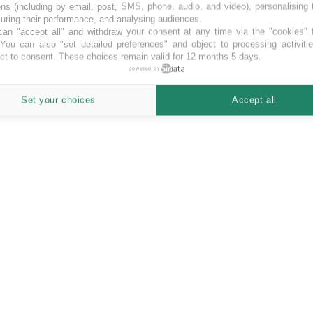
ns (including by email, post, SMS, phone, audio, and video), personalising
ring their performance, and analysing audiences.
an "accept all" and withdraw your consent at any time via the "cookies" 
 You can also "set detailed preferences" and object to processing activiti
ct to consent. These choices remain valid for 12 months 5 days.
powered by
helps expand investment and passive income opportunities without leav
Set your choices
Accept all