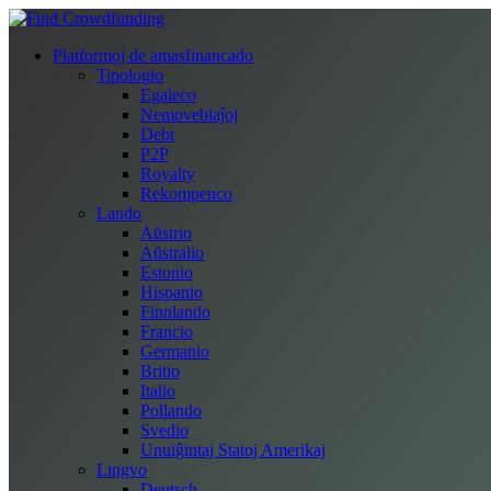
Platformoj de amasfinancado
Tipologio
Egaleco
Nemoveblaĵoj
Debt
P2P
Royalty
Rekompenco
Lando
Aŭstrio
Aŭstralio
Estonio
Hispanio
Finnlando
Francio
Germanio
Britio
Italio
Pollando
Svedio
Unuiĝintaj Statoj Amerikaj
Lingvo
Deutsch