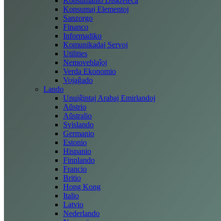
Konsumanto Diskreteca
Konsumaj Elementoj
Sanzorgo
Financo
Informadiko
Komunikadaj Servoj
Utilities
Nemoveblaĵoj
Verda Ekonomio
Vojaĝado
Lando
Unuiĝintaj Arabaj Emirlandoj
Aŭstrio
Aŭstralio
Svislando
Germanio
Estonio
Hispanio
Finnlando
Francio
Britio
Hong Kong
Italio
Latvio
Nederlando