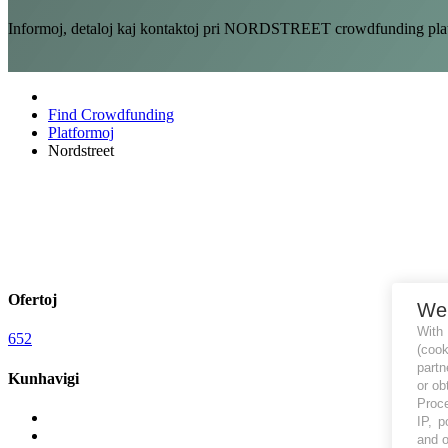
Informoj, detaloj kaj kontaktoj pri NORDSTREET crowdfunding platf
Find Crowdfunding
Platformoj
Nordstreet
Ofertoj
We
With
652
(coo
partn
Kunhavigi
or ob
Proce
IP, p
and o