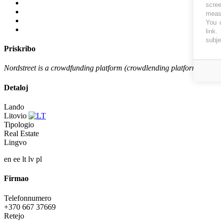
scree
measu
You c
link
.
subje
Priskribo
Nordstreet is a crowdfunding platform (crowdlending platform) that 
Detaloj
Lando
Litovio
Tipologio
Real Estate
Lingvo
en
ee
lt
lv
pl
Firmao
Telefonnumero
+370 667 37669
Retejo