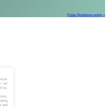
Vizitu Nordstreet-retejo »
vices
h our
of us,
grams,
loping
es and