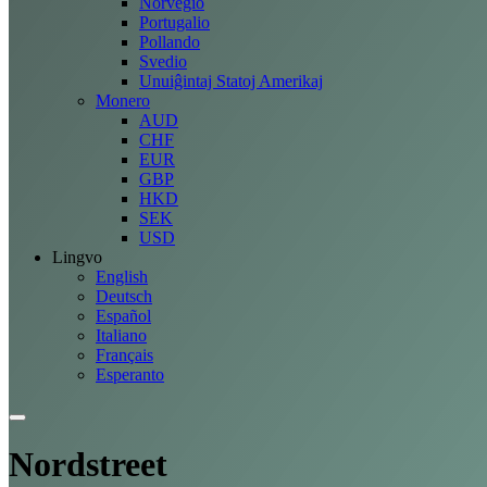
Norvegio
Portugalio
Pollando
Svedio
Unuiĝintaj Statoj Amerikaj
Monero
AUD
CHF
EUR
GBP
HKD
SEK
USD
Lingvo
English
Deutsch
Español
Italiano
Français
Esperanto
Nordstreet