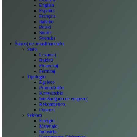
English
Español
Français
Italiano
Polski
Suomi
Svenska
Ŝancoj de amasfinancado
Stato
Levantaj
Baldaŭ
Financitaj
Fermitaj
Tipologio
Egaleco
Prunto/ŝuldo
Konverteblo
Interŝanĝado de enspezoj
Rekompenco
Donaco
Sektoro
Energio
Materialo
Industrio