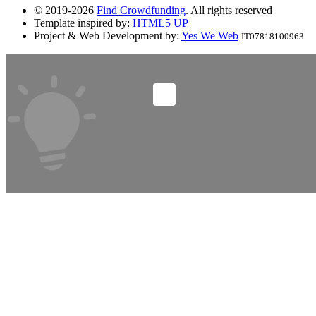
© 2019-2026
Find Crowdfunding
. All rights reserved
Template inspired by:
HTML5 UP
Project & Web Development by:
Yes We Web
IT07818100963