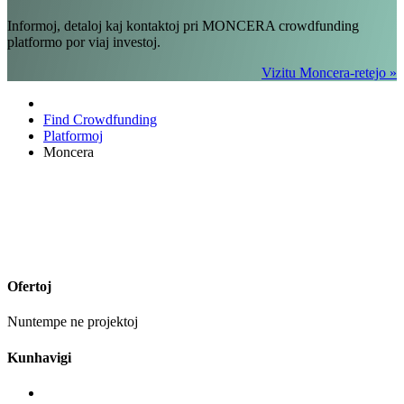
Informoj, detaloj kaj kontaktoj pri MONCERA crowdfunding
platformo por viaj investoj.
Vizitu Moncera-retejo »
Find Crowdfunding
Platformoj
Moncera
Ofertoj
Nuntempe ne projektoj
Kunhavigi