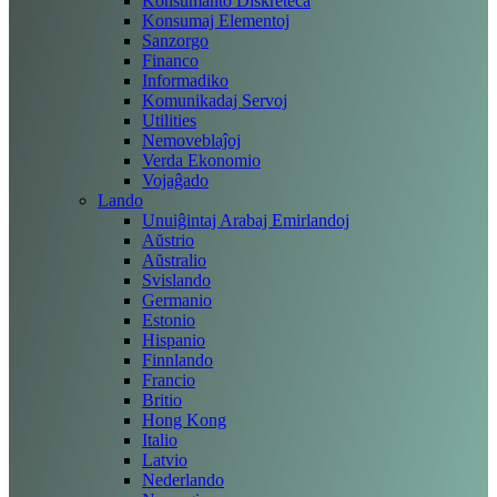
Konsumanto Diskreteca
Konsumaj Elementoj
Sanzorgo
Financo
Informadiko
Komunikadaj Servoj
Utilities
Nemoveblaĵoj
Verda Ekonomio
Vojaĝado
Lando
Unuiĝintaj Arabaj Emirlandoj
Aŭstrio
Aŭstralio
Svislando
Germanio
Estonio
Hispanio
Finnlando
Francio
Britio
Hong Kong
Italio
Latvio
Nederlando