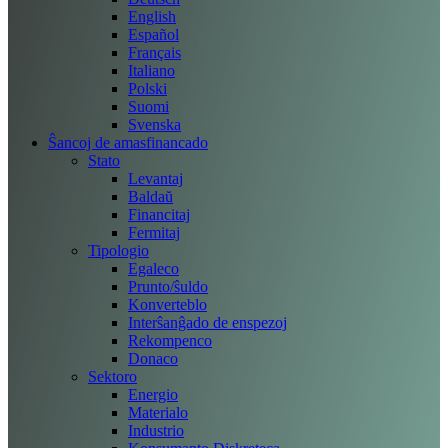
English
Español
Français
Italiano
Polski
Suomi
Svenska
Ŝancoj de amasfinancado
Stato
Levantaj
Baldaŭ
Financitaj
Fermitaj
Tipologio
Egaleco
Prunto/ŝuldo
Konverteblo
Interŝanĝado de enspezoj
Rekompenco
Donaco
Sektoro
Energio
Materialo
Industrio