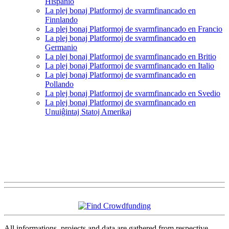
Hispanio
La plej bonaj Platformoj de svarmfinancado en
Finnlando
La plej bonaj Platformoj de svarmfinancado en Francio
La plej bonaj Platformoj de svarmfinancado en
Germanio
La plej bonaj Platformoj de svarmfinancado en Britio
La plej bonaj Platformoj de svarmfinancado en Italio
La plej bonaj Platformoj de svarmfinancado en
Pollando
La plej bonaj Platformoj de svarmfinancado en Svedio
La plej bonaj Platformoj de svarmfinancado en
Unuiĝintaj Statoj Amerikaj
All informations, projects and data are gathered from respective