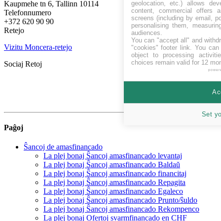
Kaupmehe tn 6, Tallinn 10114
geolocation, etc.) allows dev
content, commercial offers
Telefonnumero
screens (including by email, p
+372 620 90 90
personalising them, measurin
Retejo
audiences.
You can "accept all" and withd
Vizitu Moncera-retejo
"cookies" footer link
. You can 
object to processing activit
choices remain valid for 12 mo
Sociaj Retoj
power
Ac
Set y
Paĝoj
Ŝancoj de amasfinancado
La plej bonaj Ŝancoj amasfinancado levantaj
La plej bonaj Ŝancoj amasfinancado Baldaŭ
La plej bonaj Ŝancoj amasfinancado financitaj
La plej bonaj Ŝancoj amasfinancado Repagita
La plej bonaj Ŝancoj amasfinancado Egaleco
La plej bonaj Ŝancoj amasfinancado Prunto/ŝuldo
La plej bonaj Ŝancoj amasfinancado Rekompenco
La plej bonaj Ofertoj svarmfinancado en CHF