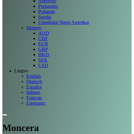
Norvegio
Portugalio
Pollando
Svedio
Unuiĝintaj Statoj Amerikaj
Monero
AUD
CHF
EUR
GBP
HKD
SEK
USD
Lingvo
English
Deutsch
Español
Italiano
Français
Esperanto
Moncera