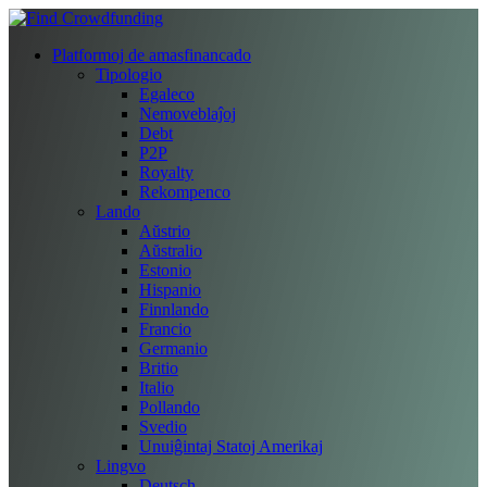
Platformoj de amasfinancado
Tipologio
Egaleco
Nemoveblaĵoj
Debt
P2P
Royalty
Rekompenco
Lando
Aŭstrio
Aŭstralio
Estonio
Hispanio
Finnlando
Francio
Germanio
Britio
Italio
Pollando
Svedio
Unuiĝintaj Statoj Amerikaj
Lingvo
Deutsch