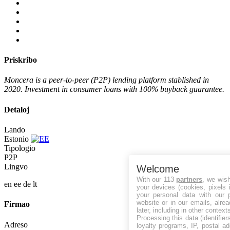
Priskribo
Moncera is a peer-to-peer (P2P) lending platform stablished in
2020. Investment in consumer loans with 100% buyback guarantee.
Detaloj
Lando
Estonio
Tipologio
P2P
Lingvo
Welcome
With our 113
partners
, we wis
en
ee
de
lt
your devices (cookies, pixels 
your personal data with our p
website or in our emails, alre
Firmao
later, including in other context
Processing this data (identifie
Adreso
loyalty programs, IP, postal a