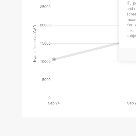
IP, p
and o
scree
measu
You c
link
.
subje