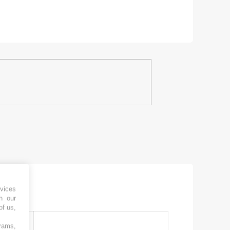
vices
h our
of us,
grams,