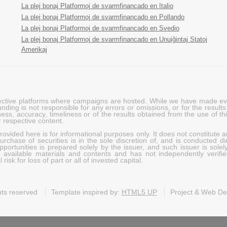
La plej bonaj Platformoj de svarmfinancado en Italio
La plej bonaj Platformoj de svarmfinancado en Pollando
La plej bonaj Platformoj de svarmfinancado en Svedio
La plej bonaj Platformoj de svarmfinancado en Unuiĝintaj Statoj
Amerikaj
pective platforms where campaigns are hosted. While we have made ever
ing is not responsible for any errors or omissions, or for the results 
ness, accuracy, timeliness or of the results obtained from the use of t
 respective content.
vided here is for informational purposes only. It does not constitute an
rchase of securities is in the sole discretion of, and is conducted dir
portunities is prepared solely by the issuer, and such issuer is solel
c available materials and contents and has not independently verifie
risk for loss of part or all of invested capital.
ghts reserved
Template inspired by:
HTML5 UP
Project & Web D