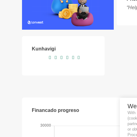
“Help
Kunhavigi
We
Financado progreso
With
(coo
partn
or ob
Proce