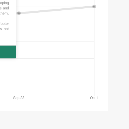
loping
es and
 them,
footer
es not