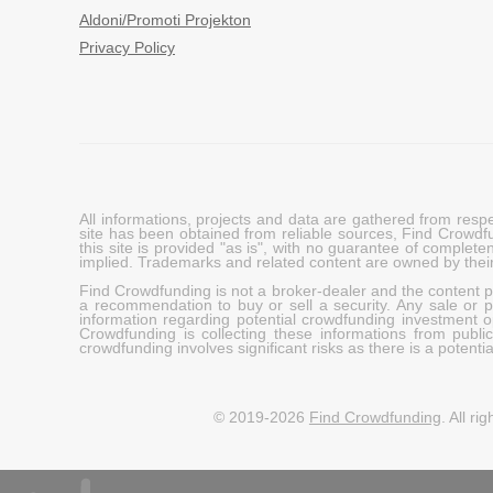
Aldoni/Promoti Projekton
Privacy Policy
All informations, projects and data are gathered from res
site has been obtained from reliable sources, Find Crowdfund
this site is provided "as is", with no guarantee of complete
implied. Trademarks and related content are owned by their
Find Crowdfunding is not a broker-dealer and the content pro
a recommendation to buy or sell a security. Any sale or pu
information regarding potential crowdfunding investment op
Crowdfunding is collecting these informations from publi
crowdfunding involves significant risks as there is a potential 
© 2019-2026
Find Crowdfunding
. All ri