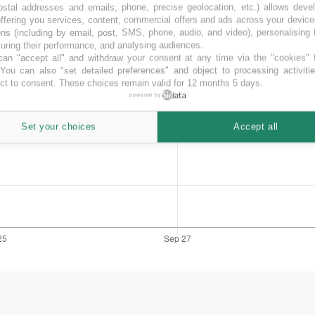
ostal addresses and emails, phone, precise geolocation, etc.) allows deve
ffering you services, content, commercial offers and ads across your devic
ns (including by email, post, SMS, phone, audio, and video), personalising
ring their performance, and analysing audiences.
an "accept all" and withdraw your consent at any time via the "cookies" 
 You can also "set detailed preferences" and object to processing activiti
ct to consent. These choices remain valid for 12 months 5 days.
powered by
Set your choices
Accept all