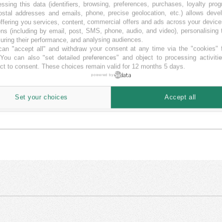
ssing this data (identifiers, browsing, preferences, purchases, loyalty pro
ostal addresses and emails, phone, precise geolocation, etc.) allows deve
ffering you services, content, commercial offers and ads across your devic
ns (including by email, post, SMS, phone, audio, and video), personalising
ring their performance, and analysing audiences.
an "accept all" and withdraw your consent at any time via the "cookies" 
 You can also "set detailed preferences" and object to processing activiti
ct to consent. These choices remain valid for 12 months 5 days.
powered by
Set your choices
Accept all