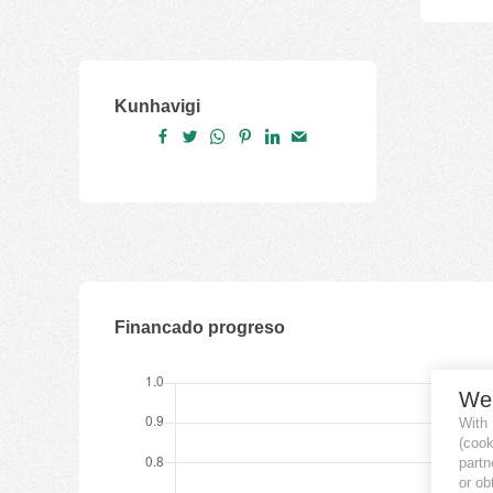
Kunhavigi
Financado progreso
We
With
(coo
partn
or ob