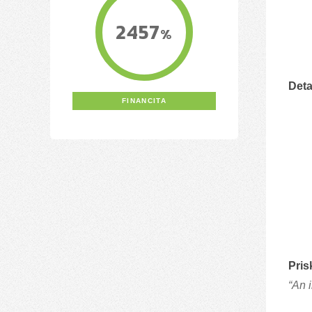
2457
%
Deta
FINANCITA
Pris
“An 