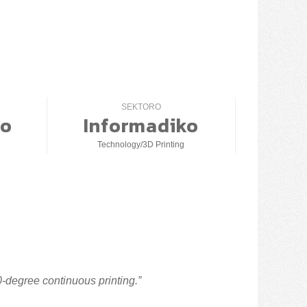
0
SEKTORO
co
Informadiko
Technology/3D Printing
0-degree continuous printing.”