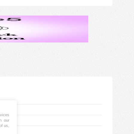
vices
h our
of us,