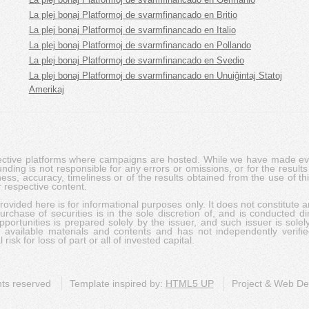
La plej bonaj Platformoj de svarmfinancado en Britio
La plej bonaj Platformoj de svarmfinancado en Italio
La plej bonaj Platformoj de svarmfinancado en Pollando
La plej bonaj Platformoj de svarmfinancado en Svedio
La plej bonaj Platformoj de svarmfinancado en Unuiĝintaj Statoj
Amerikaj
pective platforms where campaigns are hosted. While we have made ever
ing is not responsible for any errors or omissions, or for the results 
ness, accuracy, timeliness or of the results obtained from the use of t
 respective content.
vided here is for informational purposes only. It does not constitute an
rchase of securities is in the sole discretion of, and is conducted dir
portunities is prepared solely by the issuer, and such issuer is solel
c available materials and contents and has not independently verifie
risk for loss of part or all of invested capital.
ghts reserved
Template inspired by:
HTML5 UP
Project & Web D