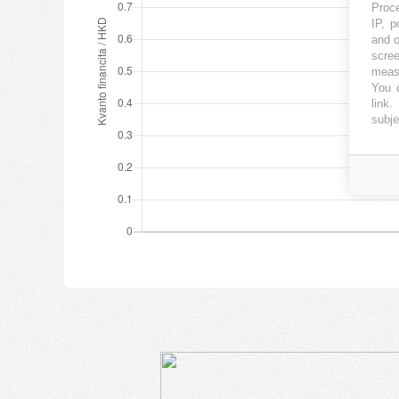
Proce
IP, p
and o
scree
measu
You c
link
.
subje