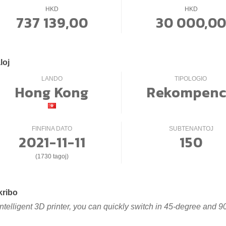
HKD
HKD
737 139,00
30 000,0
loj
LANDO
TIPOLOGIO
Hong Kong
Rekompen
FINFINA DATO
SUBTENANTOJ
2021-11-11
150
(1730 tagoj)
kribo
intelligent 3D printer, you can quickly switch in 45-degree and 9