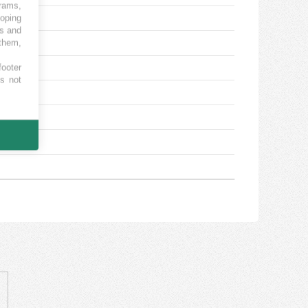
grams,
loping
es and
 them,
footer
es not