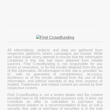
All informations, projects and data are gathered from
respective platforms where campaigns are hosted. While
we have made every attempt to ensure that the information
contained in this site has been obtained from reliable
sources, Find Crowdfunding is not responsible for any
errors or omissions, or for the results obtained from the use
of this information. All information in this site is provided "as
is", with no guarantee of completeness, accuracy,
timeliness or of the results obtained from the use of this
information, and without warranty of any kind, express or
implied. Trademarks and related content are owned by their
respective content.
Find Crowdfunding is not a broker-dealer and the content
provided here is for informational purposes only. It does not
constitute an offer or solicitation to purchase any
investment solution or a recommendation to buy or sell a
security. Any sale or purchase of securities is in the sole